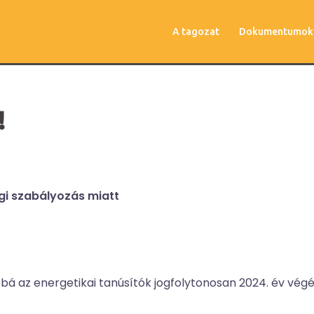
A tagozat
Dokumentumok
!
ogi szabályozás miatt
bbá az energetikai tanúsítók jogfolytonosan 2024. év végé