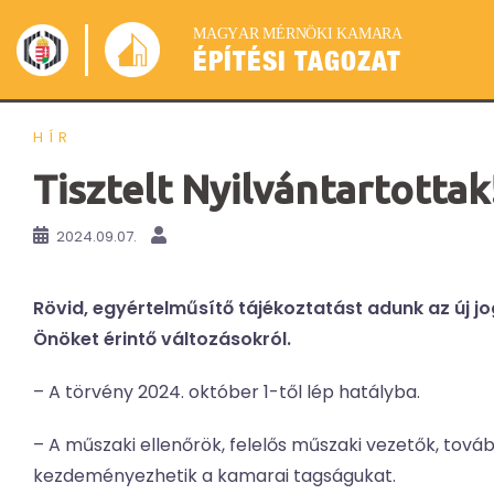
Skip
M
A
G
Y
A
R
M
É
R
N
Ö
K
I
K
A
M
A
R
A
to
ÉPÍTÉSI TAGOZAT
content
HÍR
Tisztelt Nyilvántartottak
2024.09.07.
Rövid, egyértelműsítő tájékoztatást adunk az új j
Önöket érintő változásokról.
– A törvény 2024. október 1-től lép hatályba.
– A műszaki ellenőrök, felelős műszaki vezetők, tová
kezdeményezhetik a kamarai tagságukat.