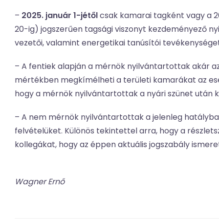
–
2025. január 1-jétől
csak kamarai tagként vagy a 2
20-ig) jogszerűen tagsági viszonyt kezdeményező nyi
vezetői, valamint energetikai tanúsítói tevékenységet
– A fentiek alapján a mérnök nyilvántartottak akár 
mértékben megkímélheti a területi kamarákat az eset
hogy a mérnök nyilvántartottak a nyári szünet után 
– A nem mérnök nyilvántartottak a jelenleg hatályba
felvételüket. Különös tekintettel arra, hogy a rész
kollegákat, hogy az éppen aktuális jogszabály ismere
Wagner Ernő