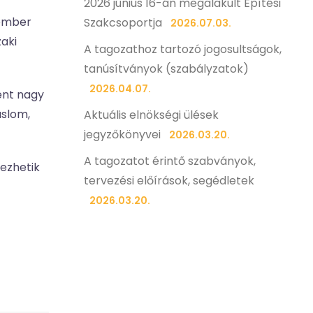
2026 június 16-án megalakult Építési
cember
Szakcsoportja
2026.07.03.
aki
A tagozathoz tartozó jogosultságok,
tanúsítványok (szabályzatok)
2026.04.07.
ént nagy
aslom,
Aktuális elnökségi ülések
jegyzőkönyvei
2026.03.20.
A tagozatot érintő szabványok,
yezhetik
tervezési előírások, segédletek
2026.03.20.