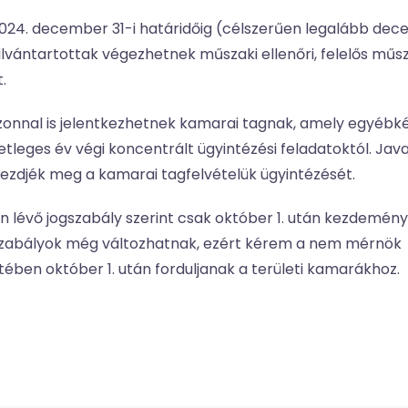
024. december 31-i határidőig (célszerűen legalább de
lvántartottak végezhetnek műszaki ellenőri, felelős műsz
.
azonnal is jelentkezhetnek kamarai tagnak, amely egyébk
leges év végi koncentrált ügyintézési feladatoktól. Jav
kezdjék meg a kamarai tagfelvételük ügyintézését.
n lévő jogszabály szerint csak október 1. után kezdemén
letszabályok még változhatnak, ezért kérem a nem mérnök
tében október 1. után forduljanak a területi kamarákhoz.