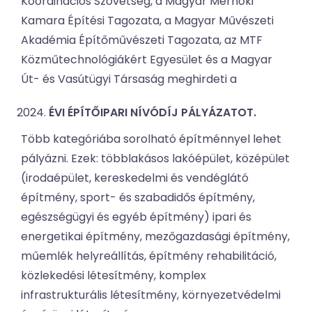
Koordinációs Szövetség, a Magyar Mérnöki
Kamara Építési Tagozata, a Magyar Művészeti
Akadémia Építőművészeti Tagozata, az MTF
Közműtechnológiákért Egyesület és a Magyar
Út- és Vasútügyi Társaság meghirdeti a
ÉVI ÉPÍTŐIPARI NÍVÓDÍJ PÁLYÁZATOT.
Több kategóriába sorolható építménnyel lehet
pályázni. Ezek: többlakásos lakóépület, középület
(irodaépület, kereskedelmi és vendéglátó
építmény, sport- és szabadidős építmény,
egészségügyi és egyéb építmény) ipari és
energetikai építmény, mezőgazdasági építmény,
műemlék helyreállítás, építmény rehabilitáció,
közlekedési létesítmény, komplex
infrastrukturális létesítmény, környezetvédelmi