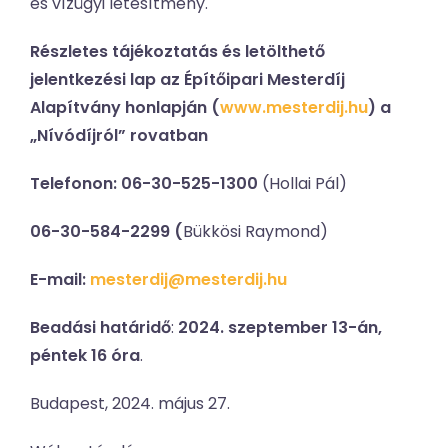
és vízügyi létesítmény.
Részletes tájékoztatás és letölthető
jelentkezési lap az Építőipari Mesterdíj
Alapítvány honlapján (
www.mesterdij.hu
) a
„Nívódíjról” rovatban
Telefonon: 06-30-525-1300
(Hollai Pál)
06-30-584-2299 (
Bükkösi Raymond)
E-mail:
mesterdij@mesterdij.hu
Beadási határidő
:
2024. szeptember 13-án,
péntek 16 óra
.
Budapest, 2024. május 27.