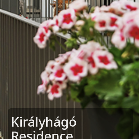
Királyhágó
Residence
,