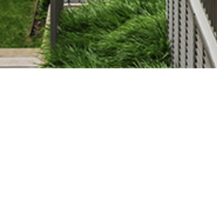
skötéséhez és megvalósításához. ÉVOSZ 2023
.
link
 jogszabályi környezete
.
link