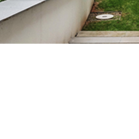
Szakmai állásfoglalások
•
Ajánlások a z épületek kivitelezésének szerződé
•
Az „Üvegkapu” (510/2021 (IX.3.) kormányrendelet