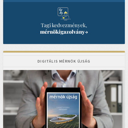
Tagi kedvezmények,
mérnökigazolvány
→
DIGITÁLIS MÉRNÖK ÚJSÁG