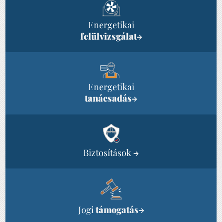
Energetikai
felülvizsgálat
→
Energetikai
tanácsadás
→
Biztosítások
→
Jogi
támogatás
→