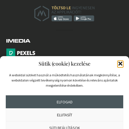
Sütik (cookie) kezelése
A weboldal sütiket használ a működtetés használatának megkönnyítése, a
weboldalon végzett tevékenység nyomon követése és releváns ajánlatok
PARTNEREK
megjelenítése érdekében.
COOKIE SZABÁLYZAT
ELFOGAD
ELUTASÍT
© 2026 mernokvagyok.hu | Minden jog fenntartva.
SÜTI BEÁLLÍTÁSOK