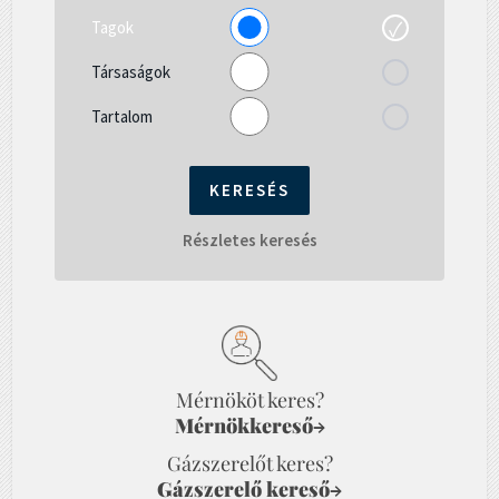
Tagok
Társaságok
Tartalom
Részletes keresés
Mérnököt keres?
Mérnökkereső
→
Gázszerelőt keres?
Gázszerelő kereső
→