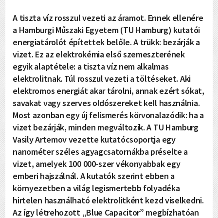
A tiszta víz rosszul vezeti az áramot. Ennek ellenére
a Hamburgi Műszaki Egyetem (TU Hamburg) kutatói
energiatárolót építettek belőle. A trükk: bezárják a
vizet. Ez az elektrokémia első szemeszterének
egyik alaptétele: a tiszta víz nem alkalmas
elektrolitnak. Túl rosszul vezeti a töltéseket. Aki
elektromos energiát akar tárolni, annak ezért sókat,
savakat vagy szerves oldószereket kell használnia.
Most azonban egy új felismerés körvonalazódik: ha a
vizet bezárják, minden megváltozik. A TU Hamburg
Vasily Artemov vezette kutatócsoportja egy
nanométer széles agyagcsatornákba préselte a
vizet, amelyek 100 000-szer vékonyabbak egy
emberi hajszálnál. A kutatók szerint ebben a
környezetben a világ legismertebb folyadéka
hirtelen használható elektrolitként kezd viselkedni.
Az így létrehozott „Blue Capacitor” megbízhatóan