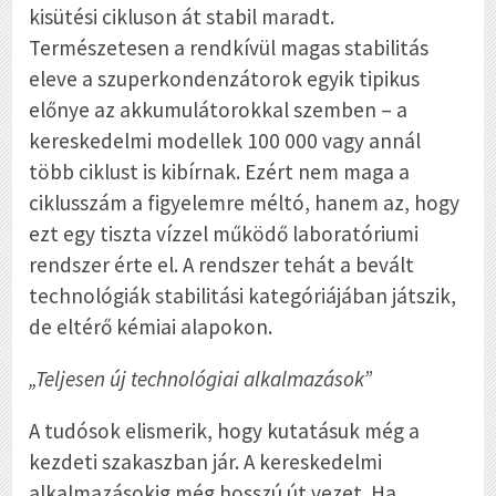
kisütési cikluson át stabil maradt.
Természetesen a rendkívül magas stabilitás
eleve a szuperkondenzátorok egyik tipikus
előnye az akkumulátorokkal szemben – a
kereskedelmi modellek 100 000 vagy annál
több ciklust is kibírnak. Ezért nem maga a
ciklusszám a figyelemre méltó, hanem az, hogy
ezt egy tiszta vízzel működő laboratóriumi
rendszer érte el. A rendszer tehát a bevált
technológiák stabilitási kategóriájában játszik,
de eltérő kémiai alapokon.
„Teljesen új technológiai alkalmazások”
A tudósok elismerik, hogy kutatásuk még a
kezdeti szakaszban jár. A kereskedelmi
alkalmazásokig még hosszú út vezet. Ha