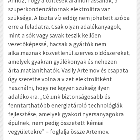
Ahhoz, hogy a töltések áramolhassanak, a
szuperkondenzátornak elektrolitra van
szüksége. A tiszta víz eddig nem jöhetett szóba
erre a feladatra. Csak olyan adalékanyagok,
mint a sók vagy savak teszik kellően
vezetőképessé, hacsak a gyártók nem
alkalmaznak közvetlenül szerves oldószereket,
amelyek gyakran gyúlékonyak és nehezen
ártalmatlaníthatók. Vasily Artemov és csapata
úgy szerette volna a vizet elektrolitként
használni, hogy ne legyen szükség ilyen
adalékokra. „Célunk biztonságosabb és
fenntarthatóbb energiatároló technológiák
fejlesztése, amelyek gyakori nyersanyagokra
épülnek, nem pedig összetett kémiai
vegyületekre” – foglalja össze Artemov.