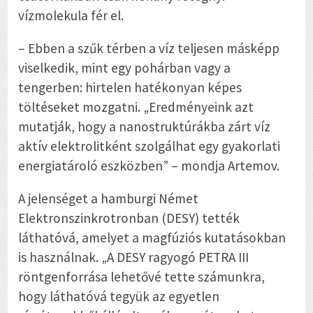
vízmolekula fér el.
– Ebben a szűk térben a víz teljesen másképp
viselkedik, mint egy pohárban vagy a
tengerben: hirtelen hatékonyan képes
töltéseket mozgatni. „Eredményeink azt
mutatják, hogy a nanostruktúrákba zárt víz
aktív elektrolitként szolgálhat egy gyakorlati
energiatároló eszközben” – mondja Artemov.
A jelenséget a hamburgi Német
Elektronszinkrotronban (DESY) tették
láthatóvá, amelyet a magfúziós kutatásokban
is használnak. „A DESY ragyogó PETRA III
röntgenforrása lehetővé tette számunkra,
hogy láthatóvá tegyük az egyetlen