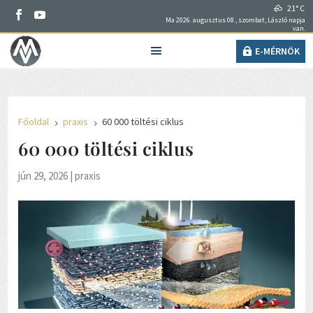
21° C
Ma 2026. augusztus 08., szombat, László napja
van.
E-MÉRNÖK
Főoldal
praxis
60 000 töltési ciklus
5
5
60 000 töltési ciklus
jún 29, 2026
|
praxis