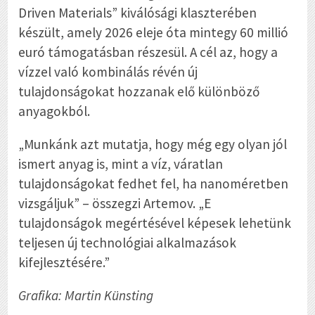
Driven Materials” kiválósági klaszterében
készült, amely 2026 eleje óta mintegy 60 millió
euró támogatásban részesül. A cél az, hogy a
vízzel való kombinálás révén új
tulajdonságokat hozzanak elő különböző
anyagokból.
„Munkánk azt mutatja, hogy még egy olyan jól
ismert anyag is, mint a víz, váratlan
tulajdonságokat fedhet fel, ha nanoméretben
vizsgáljuk” – összegzi Artemov. „E
tulajdonságok megértésével képesek lehetünk
teljesen új technológiai alkalmazások
kifejlesztésére.”
Grafika:
Martin Künsting