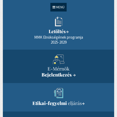
MENÜ
Letöltés
→
MMK Elnökségének programja
2025-2029
E-Mérnök
Bejelentkezés
→
Etikai-fegyelmi
eljárás
→