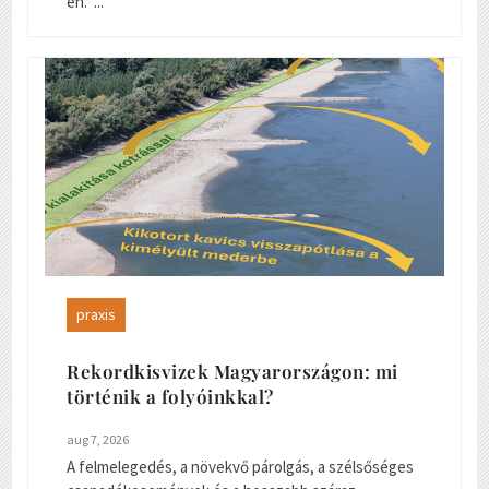
én. ...
praxis
Rekordkisvizek Magyarországon: mi
történik a folyóinkkal?
aug 7, 2026
A felmelegedés, a növekvő párolgás, a szélsőséges