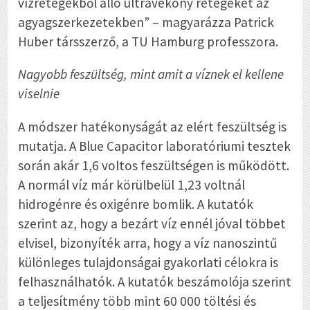
vízrétegekből álló ultravékony rétegeket az
agyagszerkezetekben” – magyarázza Patrick
Huber társszerző, a TU Hamburg professzora.
Nagyobb feszültség, mint amit a víznek el kellene
viselnie
A módszer hatékonyságát az elért feszültség is
mutatja. A Blue Capacitor laboratóriumi tesztek
során akár 1,6 voltos feszültségen is működött.
A normál víz már körülbelül 1,23 voltnál
hidrogénre és oxigénre bomlik. A kutatók
szerint az, hogy a bezárt víz ennél jóval többet
elvisel, bizonyíték arra, hogy a víz nanoszintű
különleges tulajdonságai gyakorlati célokra is
felhasználhatók. A kutatók beszámolója szerint
a teljesítmény több mint 60 000 töltési és