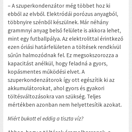
– A szuperkondenzátor még többet hoz ki
ebből az elvből. Elektródái porózus anyagból,
többnyire szénből készülnek. Már néhány
grammnyi anyag belső felülete is akkora lehet,
mint egy futballpálya. Az elektrolittal érintkező
ezen óriási határfelületen a töltések rendkívül
sűrűn halmozódnak fel. Ez megsokszorozza a
kapacitást anélkül, hogy feladná a gyors,
kopásmentes működési elvet. A
szuperkondenzátorok így ott egészítik ki az
akkumulátorokat, ahol gyors és gyakori
töltésváltozásokra van szükség. Teljes
mértékben azonban nem helyettesítik azokat.
Miért bukott el eddig a tiszta víz?