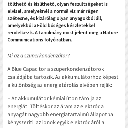
tölthető és kisüthető, olyan feszültségeket is
elvisel, amelyeknél a normál víz már régen
szétesne, és kizárólag olyan anyagokból áll,
amelyekből a Föld bőséges készletekkel
rendelkezik. A tanulmány most jelent meg a Nature
Communications folyóiratban.
Mi az a szuperkondenzátor?
A Blue Capacitor a szuperkondenzátorok
családjába tartozik. Az akkumulátorhoz képest
a különbség az energiatárolás elvében rejlik:
– Az akkumulátor kémiai úton tárolja az
energiát. Töltéskor az áram az elektróda
anyagát nagyobb energiatartalmú állapotba
kényszeríti: az ionok egyik elektródáról a