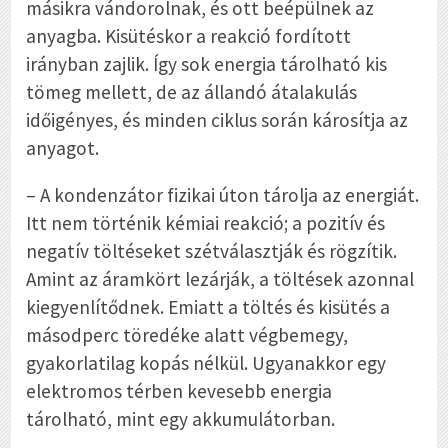
másikra vándorolnak, és ott beépülnek az
anyagba. Kisütéskor a reakció fordított
irányban zajlik. Így sok energia tárolható kis
tömeg mellett, de az állandó átalakulás
időigényes, és minden ciklus során károsítja az
anyagot.
– A kondenzátor fizikai úton tárolja az energiát.
Itt nem történik kémiai reakció; a pozitív és
negatív töltéseket szétválasztják és rögzítik.
Amint az áramkört lezárják, a töltések azonnal
kiegyenlítődnek. Emiatt a töltés és kisütés a
másodperc töredéke alatt végbemegy,
gyakorlatilag kopás nélkül. Ugyanakkor egy
elektromos térben kevesebb energia
tárolható, mint egy akkumulátorban.