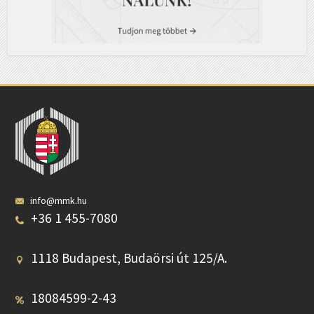
info@mmk.hu
+36 1 455-7080
1118 Budapest, Budaörsi út 125/A.
18084599-2-43