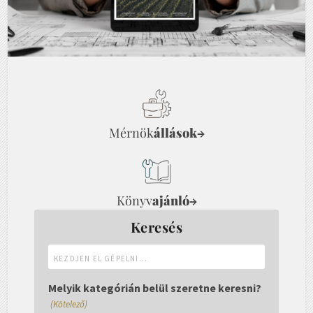
Mérnök
állások
→
Könyv
ajánló
→
Keresés
Kezdjen
el
gépelni...
Melyik kategórián belül szeretne keresni?
(Kötelező)