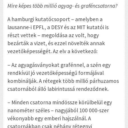
Mire képes több millió agyag- és graféncsatorna?
A hamburgi kutatócsoport – amelyben a
lausanne-i EPFL, a DESY és az MIT kutatói is
részt vettek – megoldása az volt, hogy
bezárták a vizet, és ezzel növelték annak
vezetőképességét. Az elv a következő:
– Az agyagásványokat grafénnel, a szén egy
rendkívül jó vezetőképességű formájával
kombinálják. A rétegek több millió párhuzamos
csatornából álló labirintussá rendeződnek.
– Minden csatorna mindössze körülbelül egy
nanométer széles – nagyjából 100 000-szer
vékonyabb egy emberi hajszálnál. A
csatornákban csak néhány rétegnyi