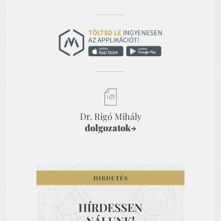
Dr. Rigó Mihály
dolgozatok
→