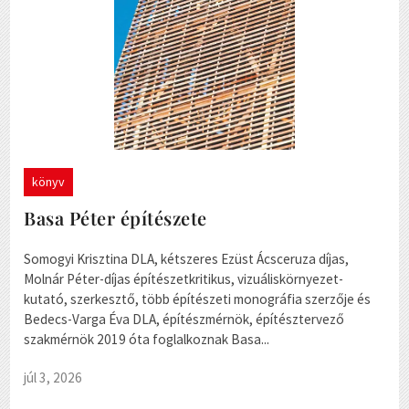
könyv
Basa Péter építészete
Somogyi Krisztina DLA, kétszeres Ezüst Ácsceruza díjas,
Molnár Péter-díjas építészetkritikus, vizuáliskörnyezet-
kutató, szerkesztő, több építészeti monográfia szerzője és
Bedecs-Varga Éva DLA, építészmérnök, építésztervező
szakmérnök 2019 óta foglalkoznak Basa...
júl 3, 2026