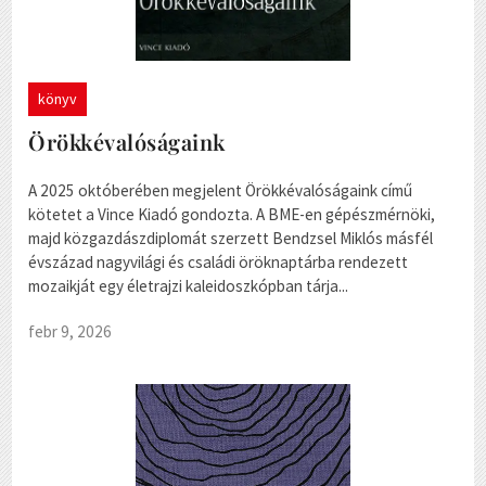
könyv
Örökkévalóságaink
A 2025 októberében megjelent Örökkévalóságaink című
kötetet a Vince Kiadó gondozta. A BME-en gépészmérnöki,
majd közgazdászdiplomát szerzett Bendzsel Miklós másfél
évszázad nagyvilági és családi öröknaptárba rendezett
mozaikját egy életrajzi kaleidoszkópban tárja...
febr 9, 2026