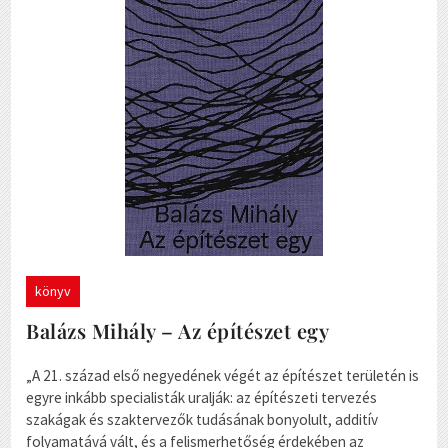
könyv
Balázs Mihály – Az építészet egy
„A 21. század első negyedének végét az építészet területén is
egyre inkább specialisták uralják: az építészeti tervezés
szakágak és szaktervezők tudásának bonyolult, additív
folyamatává vált, és a felismerhetőség érdekében az