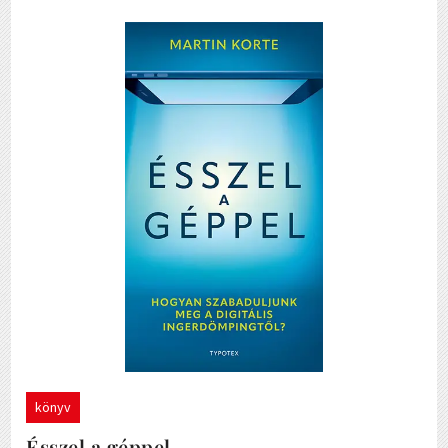
könyv
Ésszel a géppel