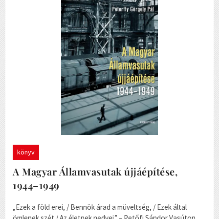
könyv
A Magyar Államvasutak újjáépítése,
1944–1949
„Ezek a föld erei, / Bennök árad a müveltség, / Ezek által
ömlenek szét / Az életnek nedvei.” – Petőfi Sándor Vasúton