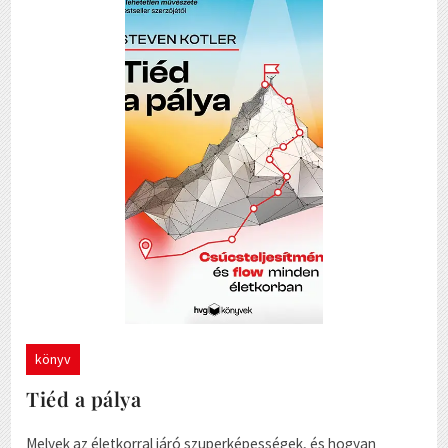
könyv
Tiéd a pálya
Melyek az életkorral járó szuperképességek, és hogyan