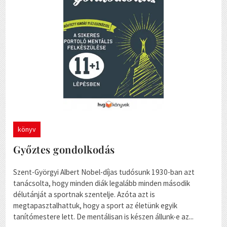
könyv
Győztes gondolkodás
Szent-Györgyi Albert Nobel-díjas tudósunk 1930-ban azt
tanácsolta, hogy minden diák legalább minden második
délutánját a sportnak szentelje. Azóta azt is
megtapasztalhattuk, hogy a sport az életünk egyik
tanítómestere lett. De mentálisan is készen állunk-e az...