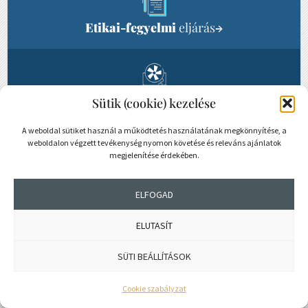
Etikai-fegyelmi
eljárás
→
Energetikai
Sütik (cookie) kezelése
felülvizsgálat
→
A weboldal sütiket használ a működtetés használatának megkönnyítése, a
weboldalon végzett tevékenység nyomon követése és releváns ajánlatok
megjelenítése érdekében.
Energetikai
ELFOGAD
tanácsadás
→
ELUTASÍT
SÜTI BEÁLLÍTÁSOK
Biztosítások
→
Cookie szabályzat