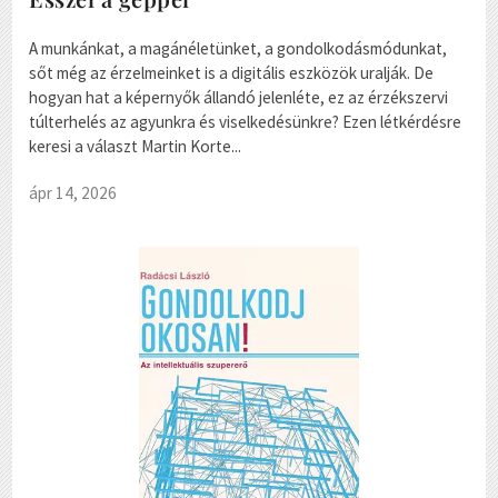
A munkánkat, a magánéletünket, a gondolkodásmódunkat,
sőt még az érzelmeinket is a digitális eszközök uralják. De
hogyan hat a képernyők állandó jelenléte, ez az érzékszervi
túlterhelés az agyunkra és viselkedésünkre? Ezen létkérdésre
keresi a választ Martin Korte...
ápr 14, 2026