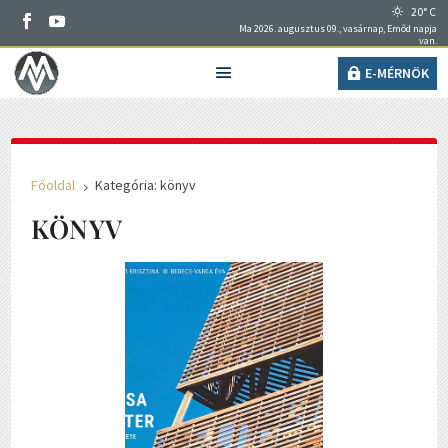
20° C
Ma 2026. augusztus 09., vasárnap, Emőd napja
van.
E-MÉRNÖK
Főoldal
Kategória: könyv
5
KÖNYV