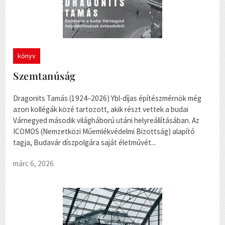
könyv
Szemtanúság
Dragonits Tamás (1924–2026) Ybl-díjas építészmérnök még
azon kollégák közé tartozott, akik részt vettek a budai
Várnegyed második világháború utáni helyreállításában. Az
ICOMOS (Nemzetközi Műemlékvédelmi Bizottság) alapító
tagja, Budavár díszpolgára saját életművét...
márc 6, 2026