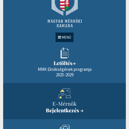
MENÜ
Letöltés
→
MMK Elnökségének programja
2025-2029
E-Mérnök
Bejelentkezés
→