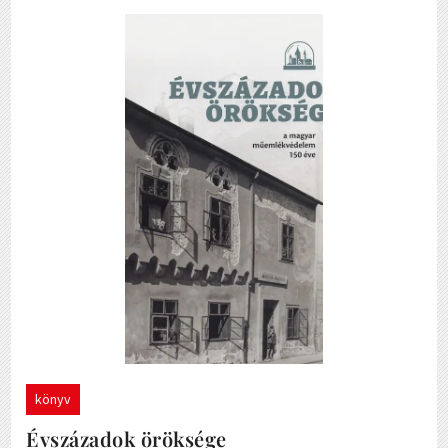
könyv
Évszázadok öröksége