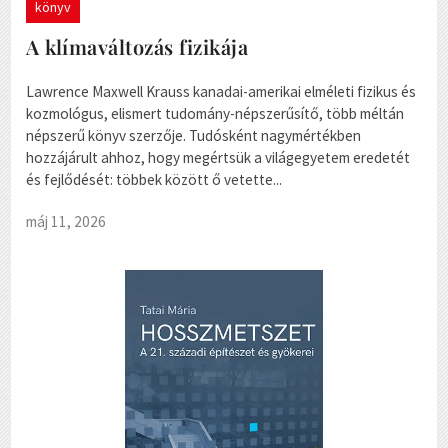
könyv
A klímaváltozás fizikája
Lawrence Maxwell Krauss kanadai-amerikai elméleti fizikus és
kozmológus, elismert tudomány-népszerűsítő, több méltán
népszerű könyv szerzője. Tudósként nagymértékben
hozzájárult ahhoz, hogy megértsük a világegyetem eredetét
és fejlődését: többek között ő vetette...
máj 11, 2026