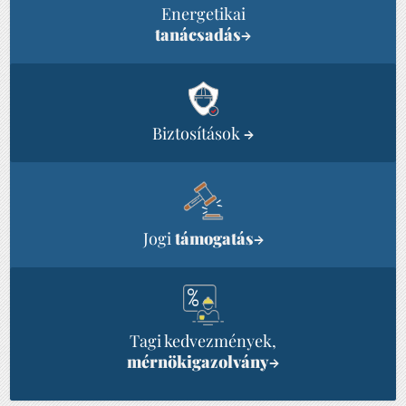
Energetikai
tanácsadás
→
Biztosítások
→
Jogi
támogatás
→
Tagi kedvezmények,
mérnökigazolvány
→