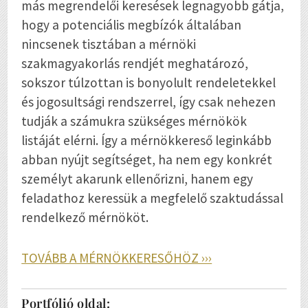
más megrendelői keresések legnagyobb gátja,
hogy a potenciális megbízók általában
nincsenek tisztában a mérnöki
szakmagyakorlás rendjét meghatározó,
sokszor túlzottan is bonyolult rendeletekkel
és jogosultsági rendszerrel, így csak nehezen
tudják a számukra szükséges mérnökök
listáját elérni. Így a mérnökkereső leginkább
abban nyújt segítséget, ha nem egy konkrét
személyt akarunk ellenőrizni, hanem egy
feladathoz keressük a megfelelő szaktudással
rendelkező mérnököt.
TOVÁBB A MÉRNÖKKERESŐHÖZ ›››
Portfólió oldal: