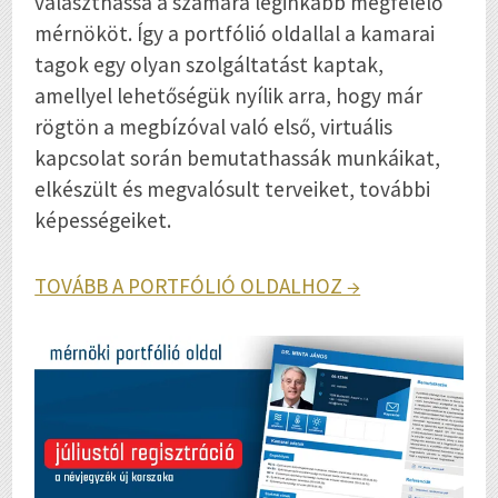
választhassa a számára leginkább megfelelő
mérnököt. Így a portfólió oldallal a kamarai
tagok egy olyan szolgáltatást kaptak,
amellyel lehetőségük nyílik arra, hogy már
rögtön a megbízóval való első, virtuális
kapcsolat során bemutathassák munkáikat,
elkészült és megvalósult terveiket, további
képességeiket.
TOVÁBB A PORTFÓLIÓ OLDALHOZ →