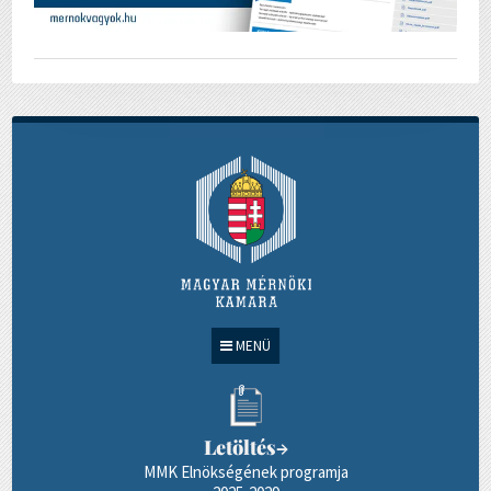
MENÜ
Letöltés
→
MMK Elnökségének programja