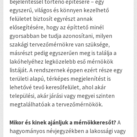
bejelentéssel történő építésére – egy
egyszerű, világos és könnyen kezelhető
felületet biztosít egyrészt annak
elősegítésére, hogy az építtető minél
gyorsabban be tudja azonosítani, milyen
szakági tervezőmérnökre van szüksége,
másrészt pedig egyszerűen meg is találja a
lakóhelyéhez legközelebb eső mérnökök
listáját. A rendszernek éppen ezért része egy
területi alapú, térképes megjelenítést is
lehetővé tevő keresőfelület, ahol akár
települési, akár járási vagy megyei szinten
megtalálhatóak a tervezőmérnökök.
Mikor és kinek ajánljuk a mérnökkeresőt?
A
hagyományos névjegyzékben a lakossági vagy