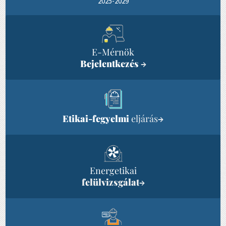
2025-2029
E-Mérnök
Bejelentkezés
→
Etikai-fegyelmi
eljárás
→
Energetikai
felülvizsgálat
→