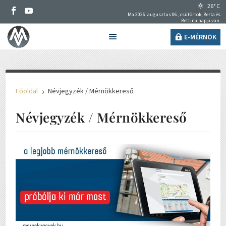
26° C
Ma 2026. augusztus 06., csütörtök, Berta és
Bettina napja van.
E-MÉRNÖK
Főoldal
Névjegyzék / Mérnökkereső
5
Névjegyzék / Mérnökkereső