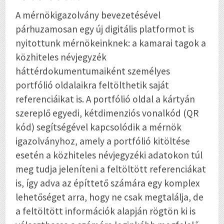
A mérnökigazolvány bevezetésével
párhuzamosan egy új digitális platformot is
nyitottunk mérnökeinknek: a kamarai tagok a
közhiteles névjegyzék
háttérdokumentumaiként személyes
portfólió oldalaikra feltölthetik saját
referenciáikat is. A portfólió oldal a kártyán
szereplő egyedi, kétdimenziós vonalkód (QR
kód) segítségével kapcsolódik a mérnök
igazolványhoz, amely a portfólió kitöltése
esetén a közhiteles névjegyzéki adatokon túl
meg tudja jeleníteni a feltöltött referenciákat
is, így adva az építtető számára egy komplex
lehetőséget arra, hogy ne csak megtalálja, de
a feltöltött információk alapján rögtön ki is