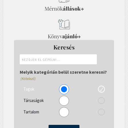
Mérnök
állások
→
Könyv
ajánló
→
Keresés
Kezdjen
el
gépelni...
Melyik kategórián belül szeretne keresni?
(Kötelező)
Tagok
Társaságok
Tartalom