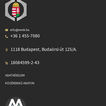
info@mmk.hu
+36 1 455-7080
1118 Budapest, Budaörsi út 125/A.
18084599-2-43
ADATVÉDELEM
KÖZÉRDEKŰ ADATOK