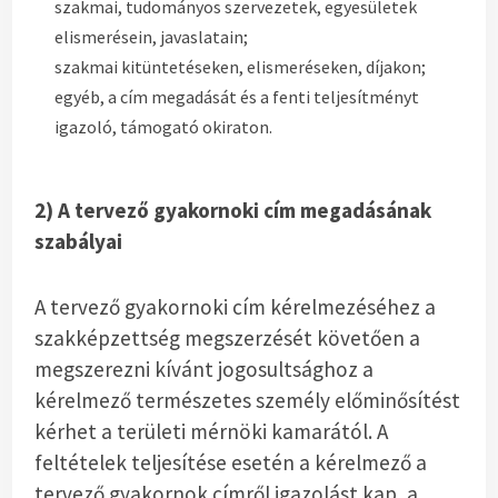
szakmai, tudományos szervezetek, egyesületek
elismerésein, javaslatain;
szakmai kitüntetéseken, elismeréseken, díjakon;
egyéb, a cím megadását és a fenti teljesítményt
igazoló, támogató okiraton.
2) A tervező gyakornoki cím megadásának
szabályai
A tervező gyakornoki cím kérelmezéséhez a
szakképzettség megszerzését követően a
megszerezni kívánt jogosultsághoz a
kérelmező természetes személy előminősítést
kérhet a területi mérnöki kamarától. A
feltételek teljesítése esetén a kérelmező a
tervező gyakornok címről igazolást kap, a