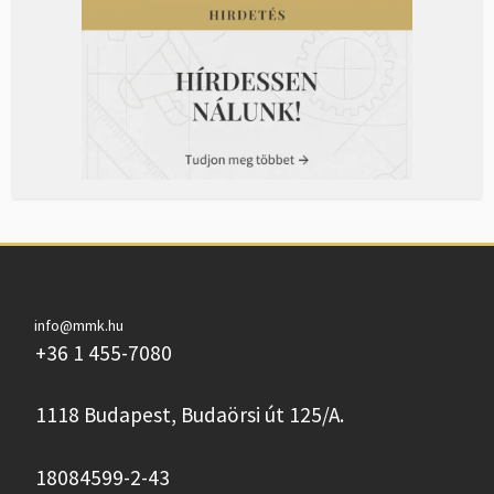
info@mmk.hu
+36 1 455-7080
1118 Budapest, Budaörsi út 125/A.
18084599-2-43