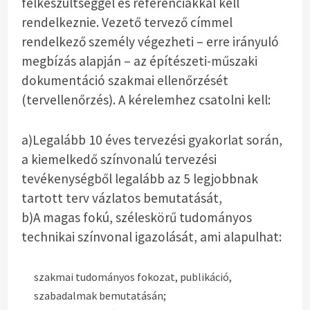
felkészültséggel és referenciákkal kell
rendelkeznie. Vezető tervező címmel
rendelkező személy végezheti – erre irányuló
megbízás alapján – az építészeti-műszaki
dokumentáció szakmai ellenőrzését
(tervellenőrzés). A kérelemhez csatolni kell:
a)Legalább 10 éves tervezési gyakorlat során,
a kiemelkedő színvonalú tervezési
tevékenységből legalább az 5 legjobbnak
tartott terv vázlatos bemutatását,
b)A magas fokú, széleskörű tudományos
technikai színvonal igazolását, ami alapulhat:
szakmai tudományos fokozat, publikáció,
szabadalmak bemutatásán;