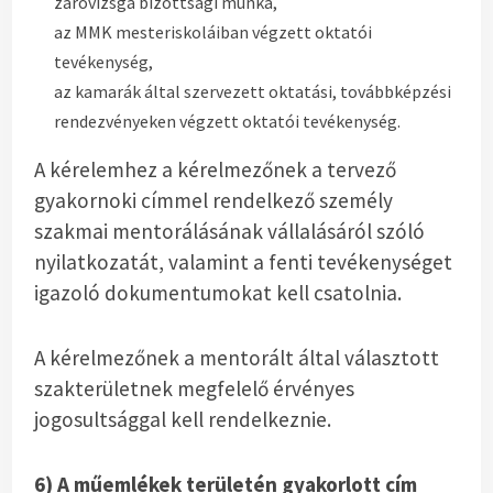
záróvizsga bizottsági munka,
az MMK mesteriskoláiban végzett oktatói
tevékenység,
az kamarák által szervezett oktatási, továbbképzési
rendezvényeken végzett oktatói tevékenység.
A kérelemhez a kérelmezőnek a tervező
gyakornoki címmel rendelkező személy
szakmai mentorálásának vállalásáról szóló
nyilatkozatát, valamint a fenti tevékenységet
igazoló dokumentumokat kell csatolnia.
A kérelmezőnek a mentorált által választott
szakterületnek megfelelő érvényes
jogosultsággal kell rendelkeznie.
6) A műemlékek területén gyakorlott cím