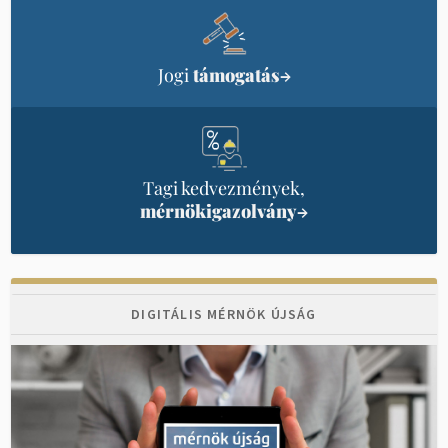
Jogi
támogatás
→
Tagi kedvezmények,
mérnökigazolvány
→
DIGITÁLIS MÉRNÖK ÚJSÁG