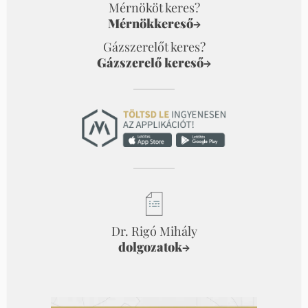
Mérnököt keres?
Mérnökkereső
→
Gázszerelőt keres?
Gázszerelő kereső
→
Dr. Rigó Mihály
dolgozatok
→