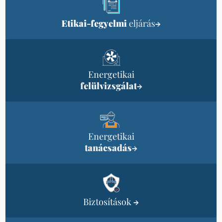
Etikai-fegyelmi
eljárás
→
Energetikai
felülvizsgálat
→
Energetikai
tanácsadás
→
Biztosítások
→