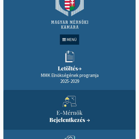
MENÜ
Letöltés
→
MMK Elnökségének programja
2025-2029
E-Mérnök
Bejelentkezés
→