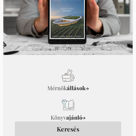
Mérnök
állások
→
Könyv
ajánló
→
Keresés