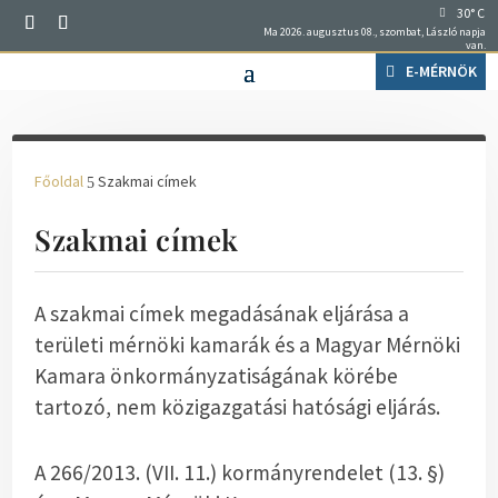
30° C
Ma 2026. augusztus 08., szombat, László napja
van.
E-MÉRNÖK
Főoldal
Szakmai címek
5
Szakmai címek
A szakmai címek megadásának eljárása a
területi mérnöki kamarák és a Magyar Mérnöki
Kamara önkormányzatiságának körébe
tartozó, nem közigazgatási hatósági eljárás.
A 266/2013. (VII. 11.) kormányrendelet (13. §)