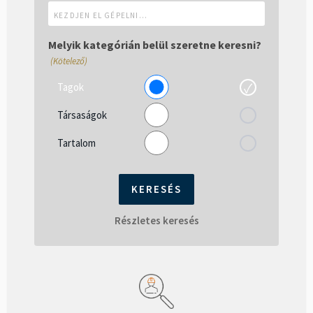
Kezdjen
el
gépelni...
Melyik kategórián belül szeretne keresni?
(Kötelező)
Tagok
Társaságok
Tartalom
Részletes keresés