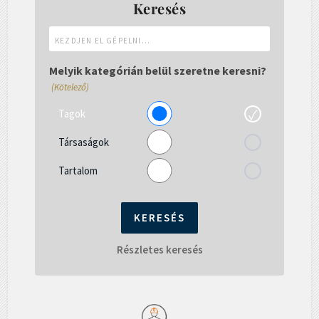
Keresés
Kezdjen
el
gépelni...
Melyik kategórián belül szeretne keresni?
(Kötelező)
Tagok
Társaságok
Tartalom
Részletes keresés