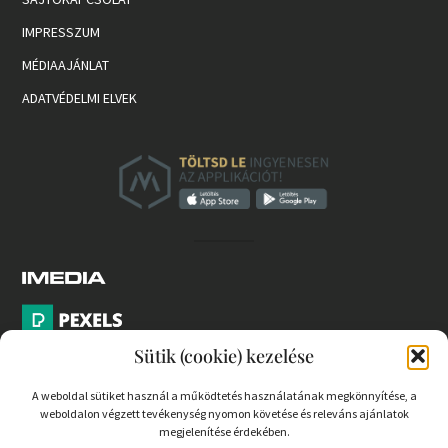
IMPRESSZUM
MÉDIAAJÁNLAT
ADATVÉDELMI ELVEK
Sütik (cookie) kezelése
A weboldal sütiket használ a működtetés használatának megkönnyítése, a
weboldalon végzett tevékenység nyomon követése és releváns ajánlatok
PARTNEREK
megjelenítése érdekében.