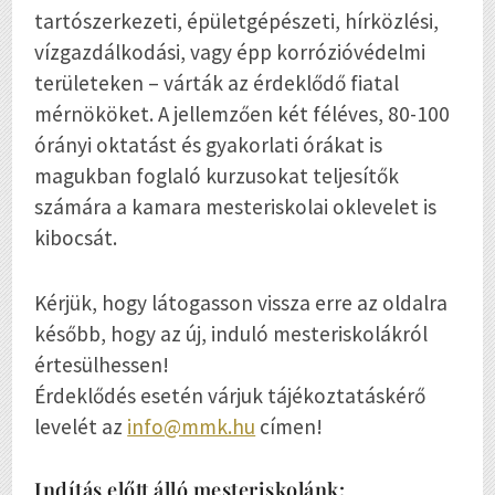
tartószerkezeti, épületgépészeti, hírközlési,
vízgazdálkodási, vagy épp korrózióvédelmi
területeken – várták az érdeklődő fiatal
mérnököket. A jellemzően két féléves, 80-100
órányi oktatást és gyakorlati órákat is
magukban foglaló kurzusokat teljesítők
számára a kamara mesteriskolai oklevelet is
kibocsát.
Kérjük, hogy látogasson vissza erre az oldalra
később, hogy az új, induló mesteriskolákról
értesülhessen!
Érdeklődés esetén várjuk tájékoztatáskérő
levelét az
info@mmk.hu
címen!
Indítás előtt álló mesteriskolánk: