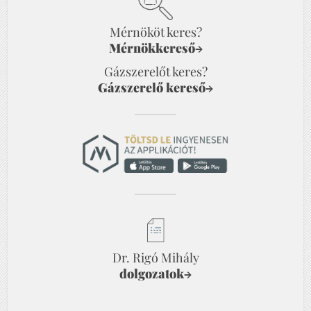
Mérnököt keres?
Mérnökkereső
→
Gázszerelőt keres?
Gázszerelő kereső
→
Dr. Rigó Mihály
dolgozatok
→