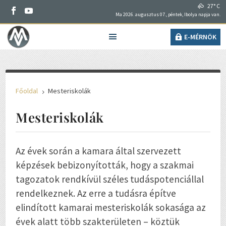
27° C
Ma 2026. augusztus 07., péntek, Ibolya napja van.
E-MÉRNÖK
Főoldal
Mesteriskolák
5
Mesteriskolák
Az évek során a kamara által szervezett
képzések bebizonyították, hogy a szakmai
tagozatok rendkívül széles tudáspotenciállal
rendelkeznek. Az erre a tudásra építve
elindított kamarai mesteriskolák sokasága az
évek alatt több szakterületen – köztük