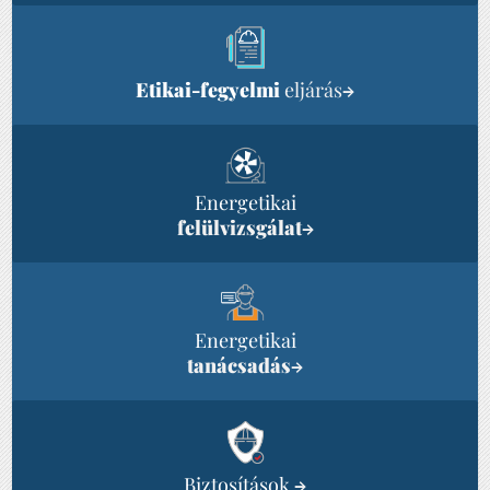
Etikai-fegyelmi
eljárás
→
Energetikai
felülvizsgálat
→
Energetikai
tanácsadás
→
Biztosítások
→