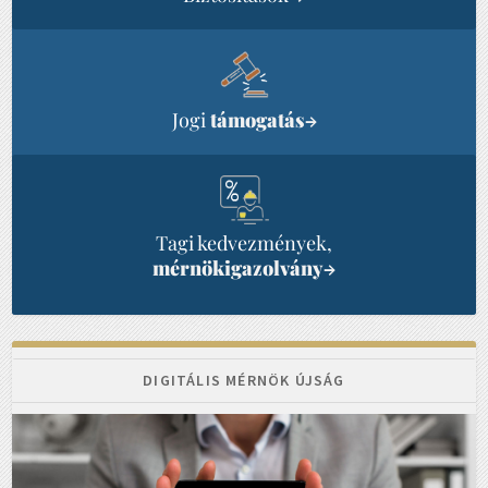
Jogi
támogatás
→
Tagi kedvezmények,
mérnökigazolvány
→
DIGITÁLIS MÉRNÖK ÚJSÁG