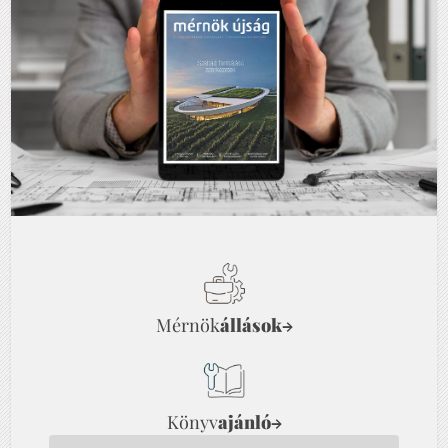
Mérnök
állások
→
Könyv
ajánló
→