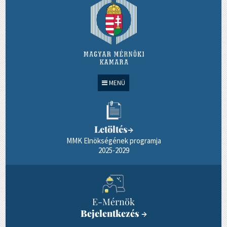
MENÜ
Letöltés
→
MMK Elnökségének programja
2025-2029
E-Mérnök
Bejelentkezés
→