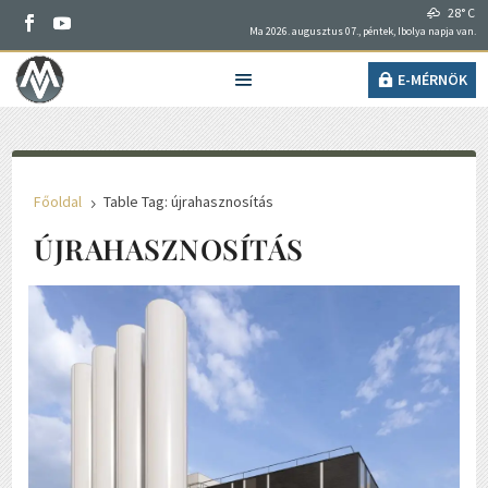
28° C
Ma 2026. augusztus 07., péntek, Ibolya napja van.
E-MÉRNÖK
Főoldal
Table Tag: újrahasznosítás
5
ÚJRAHASZNOSÍTÁS