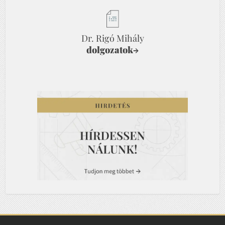
Dr. Rigó Mihály
dolgozatok
→