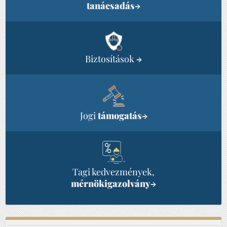
tanácsadás
→
Biztosítások
→
Jogi
támogatás
→
Tagi kedvezmények,
mérnökigazolvány
→