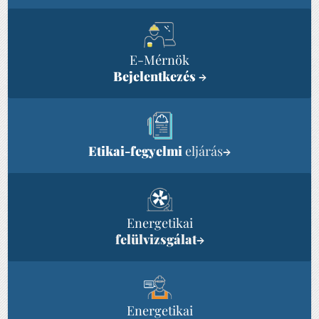
E-Mérnök
Bejelentkezés
→
Etikai-fegyelmi
eljárás
→
Energetikai
felülvizsgálat
→
Energetikai