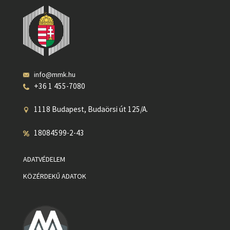
info@mmk.hu
+36 1 455-7080
1118 Budapest, Budaörsi út 125/A.
18084599-2-43
ADATVÉDELEM
KÖZÉRDEKŰ ADATOK