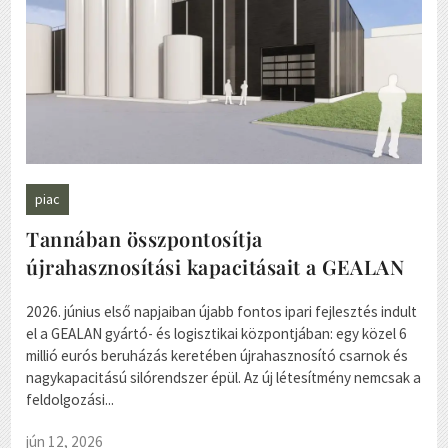
piac
újrahasznosítás
Tannában összpontosítja
újrahasznosítási kapacitásait a GEALAN
2026. június első napjaiban újabb fontos ipari fejlesztés indult
el a GEALAN gyártó- és logisztikai központjában: egy közel 6
millió eurós beruházás keretében újrahasznosító csarnok és
nagykapacitású silórendszer épül. Az új létesítmény nemcsak a
feldolgozási...
jún 12, 2026