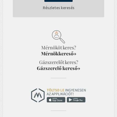
Részletes keresés
Mérnököt keres?
Mérnökkereső
→
Gázszerelőt keres?
Gázszerelő kereső
→