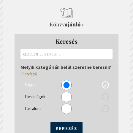
Könyv
ajánló
→
Keresés
Kezdjen
el
gépelni...
Melyik kategórián belül szeretne keresni?
(Kötelező)
Tagok
Társaságok
Tartalom