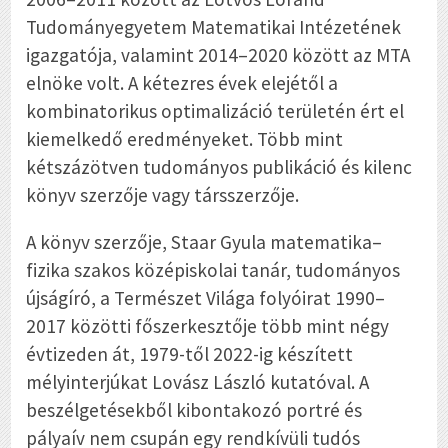
Tudományegyetem Matematikai Intézetének
igazgatója, valamint 2014–2020 között az MTA
elnöke volt. A kétezres évek elejétől a
kombinatorikus optimalizáció területén ért el
kiemelkedő eredményeket. Több mint
kétszázötven tudományos publikáció és kilenc
könyv szerzője vagy társszerzője.
A könyv szerzője, Staar Gyula matematika–
fizika szakos középiskolai tanár, tudományos
újságíró, a Természet Világa folyóirat 1990–
2017 közötti főszerkesztője több mint négy
évtizeden át, 1979-től 2022-ig készített
mélyinterjúkat Lovász László kutatóval. A
beszélgetésekből kibontakozó portré és
pályaív nem csupán egy rendkívüli tudós