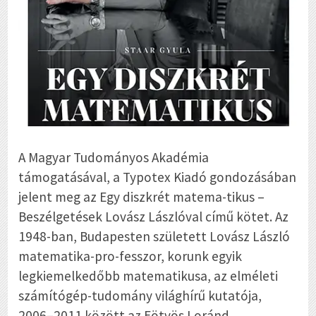
A Magyar Tudományos Akadémia
támogatásával, a Typotex Kiadó gondozásában
jelent meg az
Egy diszkrét matema-tikus –
Beszélgetések Lovász Lászlóval
című kötet. Az
1948-ban, Budapesten született Lovász László
matematika-pro-fesszor, korunk egyik
legkiemelkedőbb matematikusa, az elméleti
számítógép-tudomány világhírű kutatója,
2006–2011 között az Eötvös Loránd