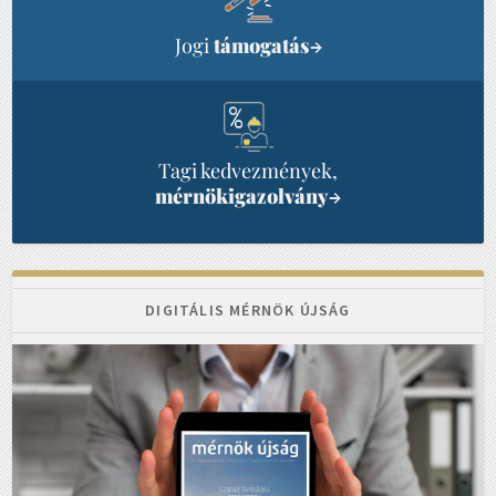
Jogi
támogatás
→
Tagi kedvezmények,
mérnökigazolvány
→
DIGITÁLIS MÉRNÖK ÚJSÁG