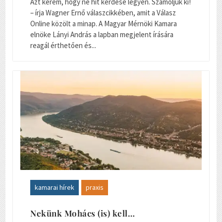
Azt kérem, hogy ne hit kérdése legyen. Számoljuk ki!
– írja Wagner Ernő válaszcikkében, amit a Válasz
Online közölt a minap. A Magyar Mérnöki Kamara
elnöke Lányi András a lapban megjelent írására
reagál érthetően és...
kamarai hírek
praxis
Nekünk Mohács (is) kell…