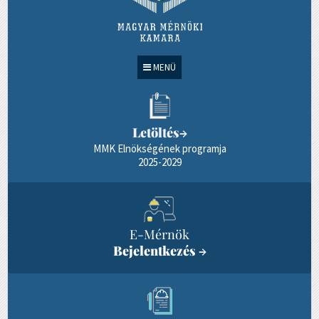
MENÜ
Letöltés
→
MMK Elnökségének programja
2025-2029
E-Mérnök
Bejelentkezés
→