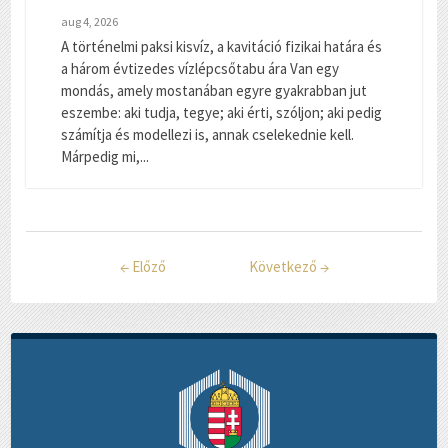
aug 4, 2026
A történelmi paksi kisvíz, a kavitáció fizikai határa és
a három évtizedes vízlépcsőtabu ára Van egy
mondás, amely mostanában egyre gyakrabban jut
eszembe: aki tudja, tegye; aki érti, szóljon; aki pedig
számítja és modellezi is, annak cselekednie kell.
Márpedig mi,...
←
Előző
Következő
→