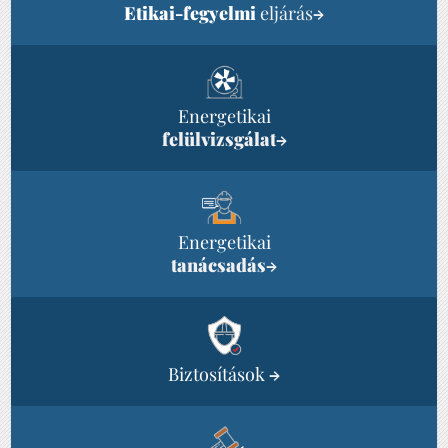
Etikai-fegyelmi
eljárás
→
Energetikai
felülvizsgálat
→
Energetikai
tanácsadás
→
Biztosítások
→