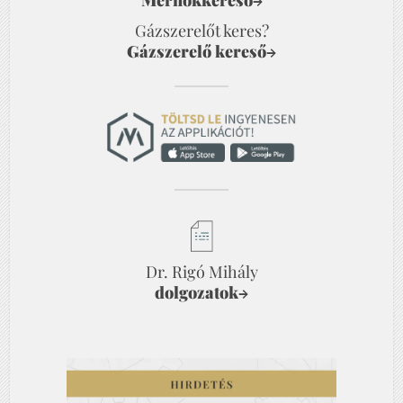
Mérnökkereső
→
Gázszerelőt keres?
Gázszerelő kereső
→
Dr. Rigó Mihály
dolgozatok
→