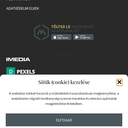
ADATVÉDELMI ELVEK
Sütik (cookie) kezelése
A weboldal sütiket használ a működtetés használatának megkönnyítése, a
weboldalon végzett tevékenység nyomon követése és releváns ajánlatok
PARTNEREK
megjelenítése érdekében.
COOKIE SZABÁLYZAT
ELFOGAD