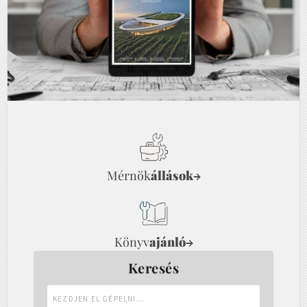
Mérnök
állások
→
Könyv
ajánló
→
Keresés
Kezdjen