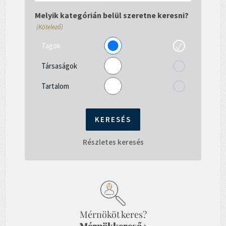
el
gépelni...
Melyik kategórián belül szeretne keresni?
(Kötelező)
Tagok
Társaságok
Tartalom
Részletes keresés
Mérnököt keres?