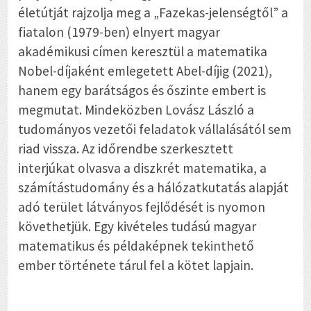
életútját rajzolja meg a „Fazekas-jelenségtől” a
fiatalon (1979-ben) elnyert magyar
akadémikusi címen keresztül a matematika
Nobel-díjaként emlegetett Abel-díjig (2021),
hanem egy barátságos és őszinte embert is
megmutat. Mindeközben Lovász László a
tudományos vezetői feladatok vállalásától sem
riad vissza. Az időrendbe szerkesztett
interjúkat olvasva a diszkrét matematika, a
számítástudomány és a hálózatkutatás alapját
adó terület látványos fejlődését is nyomon
követhetjük. Egy kivételes tudású magyar
matematikus és példaképnek tekinthető
ember története tárul fel a kötet lapjain.