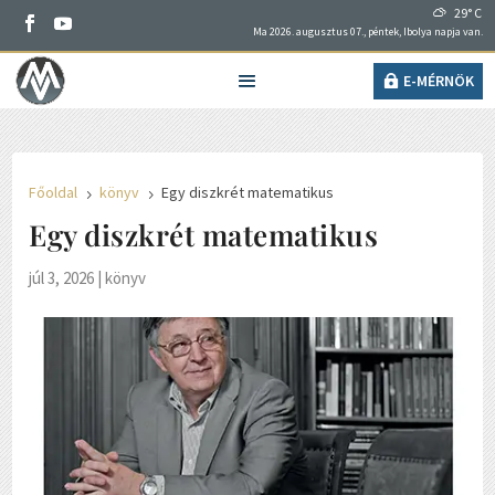
29° C
Ma 2026. augusztus 07., péntek, Ibolya napja van.
E-MÉRNÖK
Főoldal
könyv
Egy diszkrét matematikus
5
5
Egy diszkrét matematikus
júl 3, 2026
|
könyv