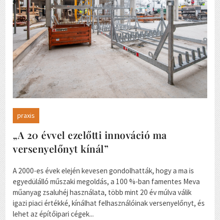
praxis
„A 20 évvel ezelőtti innováció ma
versenyelőnyt kínál”
A 2000-es évek elején kevesen gondolhatták, hogy a ma is
egyedülálló műszaki megoldás, a 100 %-ban famentes Meva
műanyag zsaluhéj használata, több mint 20 év múlva válik
igazi piaci értékké, kínálhat felhasználóinak versenyelőnyt, és
lehet az építőipari cégek...