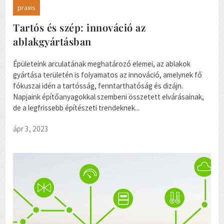
praxis
Tartós és szép: innováció az
ablakgyártásban
Épületeink arculatának meghatározó elemei, az ablakok
gyártása területén is folyamatos az innováció, amelynek fő
fókuszai idén a tartósság, fenntarthatóság és dizájn.
Napjaink építőanyagokkal szembeni összetett elvárásainak,
de a legfrissebb építészeti trendeknek...
ápr 3, 2023