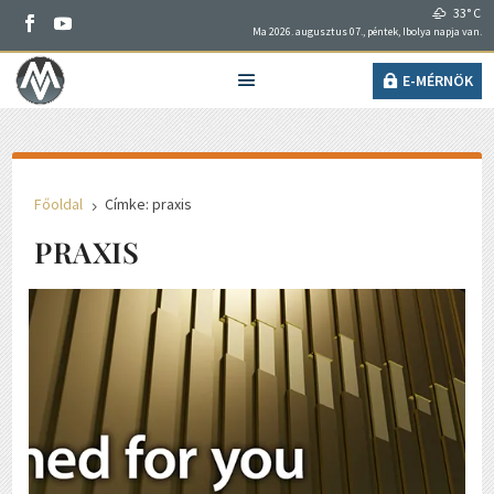
33° C
Ma 2026. augusztus 07., péntek, Ibolya napja van.
E-MÉRNÖK
Főoldal
Címke: praxis
5
PRAXIS