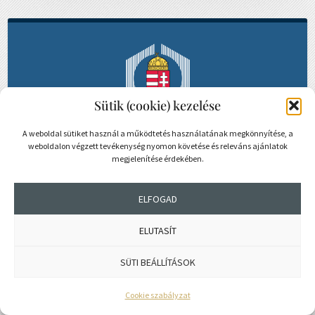
Sütik (cookie) kezelése
A weboldal sütiket használ a működtetés használatának megkönnyítése, a
weboldalon végzett tevékenység nyomon követése és releváns ajánlatok
megjelenítése érdekében.
MENÜ
ELFOGAD
Letöltés
→
ELUTASÍT
MMK Elnökségének programja
2025-2029
SÜTI BEÁLLÍTÁSOK
Cookie szabályzat