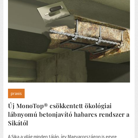
praxis
Új MonoTop® csökkentett ökológiai
lábnyomú betonjavító habarcs rendszer a
Sikától
A Sika a világ minden táján, így Magyarországon is egyre