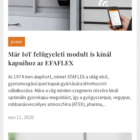
praxis
Már IoT felügyeleti modult is kínál
kapuihoz az EFAFLEX
Az 1974-ben alapított, német EFAFLEX a világ első,
gyorsmozgású ipari kapuk gyártására létrehozott
vállalkozása. Mára a cég minden szegmens részére kínál
optimális gyorskapu-megoldást, így a gyógyszeripar, vegyipar,
robbanásveszélyes atmoszféra (ATEX), pharma,...
nov 11, 2020