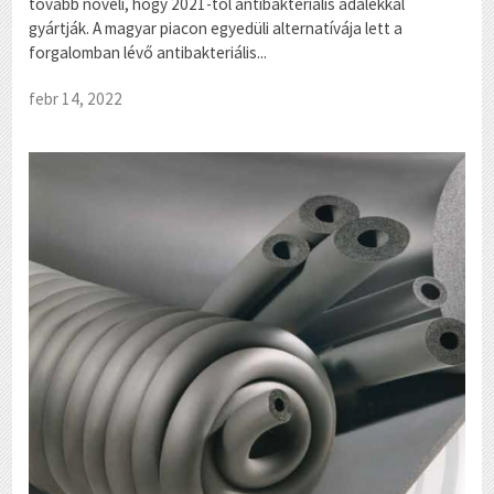
tovább növeli, hogy 2021-től antibakteriális adalékkal
gyártják. A magyar piacon egyedüli alternatívája lett a
forgalomban lévő antibakteriális...
febr 14, 2022