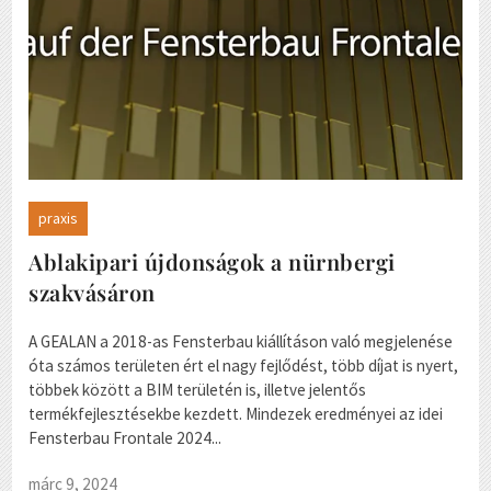
praxis
Ablakipari újdonságok a nürnbergi
szakvásáron
A GEALAN a 2018-as Fensterbau kiállításon való megjelenése
óta számos területen ért el nagy fejlődést, több díjat is nyert,
többek között a BIM területén is, illetve jelentős
termékfejlesztésekbe kezdett. Mindezek eredményei az idei
Fensterbau Frontale 2024...
márc 9, 2024