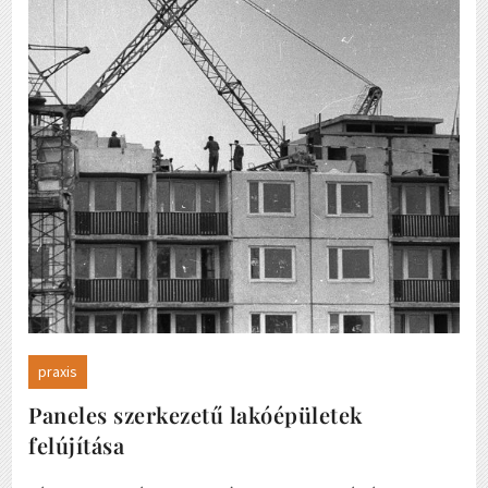
praxis
Paneles szerkezetű lakóépületek
felújítása