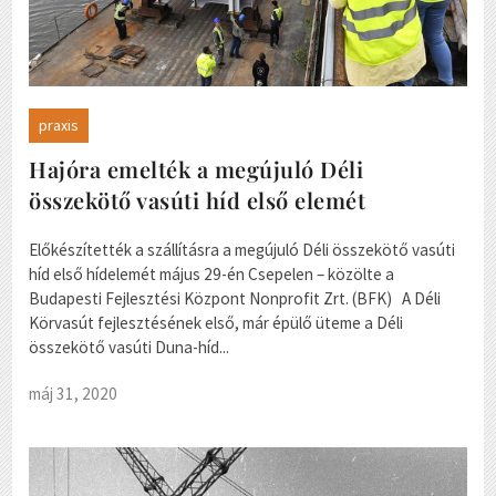
praxis
Hajóra emelték a megújuló Déli
összekötő vasúti híd első elemét
Előkészítették a szállításra a megújuló Déli összekötő vasúti
híd első hídelemét május 29-én Csepelen – közölte a
Budapesti Fejlesztési Központ Nonprofit Zrt. (BFK) A Déli
Körvasút fejlesztésének első, már épülő üteme a Déli
összekötő vasúti Duna-híd...
máj 31, 2020