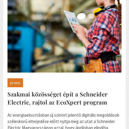
praxis
Szakmai közösséget épít a Schneider
Electric, rajtol az EcoXpert program
Az energiaelosztásban új szintet jelentő digitális megoldások
széleskörű elterjedése előtt nyitja meg az utat a Schneider
Electric Magyarországon azzal, hogy áprilisban elindítja