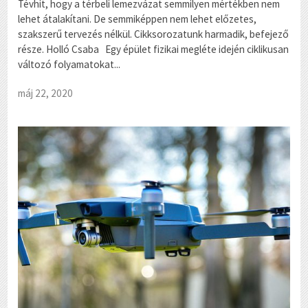
Tévhit, hogy a térbeli lemezvázat semmilyen mértékben nem
lehet átalakítani. De semmiképpen nem lehet előzetes,
szakszerű tervezés nélkül. Cikksorozatunk harmadik, befejező
része. Holló Csaba Egy épület fizikai megléte idején ciklikusan
változó folyamatokat...
máj 22, 2020