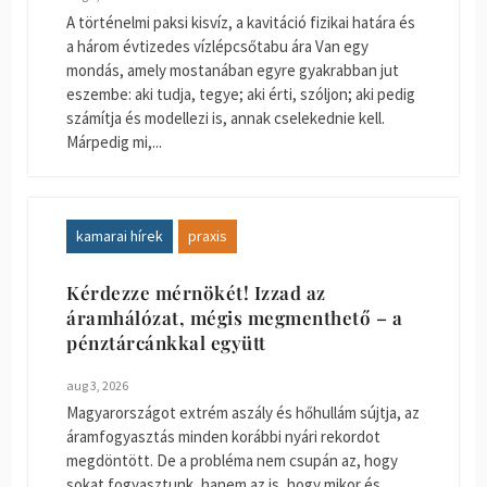
A történelmi paksi kisvíz, a kavitáció fizikai határa és
a három évtizedes vízlépcsőtabu ára Van egy
mondás, amely mostanában egyre gyakrabban jut
eszembe: aki tudja, tegye; aki érti, szóljon; aki pedig
számítja és modellezi is, annak cselekednie kell.
Márpedig mi,...
kamarai hírek
praxis
Kérdezze mérnökét! Izzad az
áramhálózat, mégis megmenthető – a
pénztárcánkkal együtt
aug 3, 2026
Magyarországot extrém aszály és hőhullám sújtja, az
áramfogyasztás minden korábbi nyári rekordot
megdöntött. De a probléma nem csupán az, hogy
sokat fogyasztunk, hanem az is, hogy mikor és