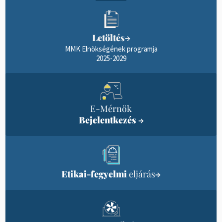
Letöltés
→
MMK Elnökségének programja
2025-2029
E-Mérnök
Bejelentkezés
→
Etikai-fegyelmi
eljárás
→