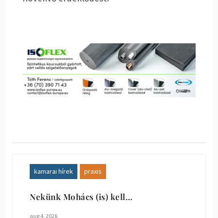
kamarai hírek
praxis
Nekünk Mohács (is) kell…
aug 4, 2026