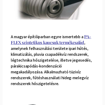
PA-
A magyar építőiparban egyre ismertebb a
FLEX szintetikus kaucsuk termékcsalád
,
amelynek felhasználási területe ipari hűtés,
klimatizálás, pluvia csapadékvíz rendszerek,
légtechnika hőszigetelése, illetve jegesedés,
párakicsapódás-kondenzáció
megakadályozása. Alkalmazható tüzivíz
rendszerek, fűtéshasználati hideg-melegvíz
rendszerek hőszigetelésre.