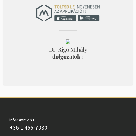
Dr. Rigó Mihály
dolgozatok
→
info@mmk.hu
+36 1 455-7080