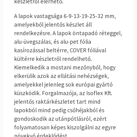
készletről elérhető.
A lapok vastagsága 6-9-13-19-25-32 mm,
amelyekből jelentős készlet áll
rendelkezésre. A lapok öntapadó réteggel,
alu-üvegszálas, és alu-pet fólia
kasírozással beltérre, COVER fóliával
kültérre készletről rendelhető.
Kiemelkedik a mostani mezőnyből, hogy
elkerülik azok az ellátási nehézségek,
amelyekkel jelenleg sok európai gyártó
küszködik. Forgalmazója, az Isoflex Kft.
jelentős raktárkészletet tart mind
lapokból mind pedig csőhéjakból és
gondoskodik az utánpótlásról, ezért
folyamatosan képes kiszolgálni az egyre
növekvő érdeklődést.