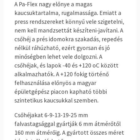
A Pa-Flex nagy előnye a magas
kaucsuktartalma, rugalmassága. Emiatt a
press rendszereket könnyű vele szigetelni,
nem kell mandzsettát készíteni-javítani. A
csőhéj a prés idomokra szakadás, repedés
nélkül ráhúzható, ezért gyorsan és jó
minőségben lehet vele dolgozni. A
csőhéjak, és lapok -40 és +120
o
C között
alkalmazhatók. A +120 fokig történő
felhasználása előnyös a magyar
épületgépész piacon kapható többi
szintetikus kaucsukkal szemben.
Csőhéjakat 6-9-13-19-25 mm
falvastagsággal gyártják 6 mm átmérőtől
160 mm átmérőig. A gyártott összes méret