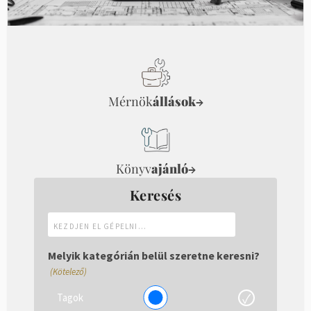
Mérnök
állások
→
Könyv
ajánló
→
Keresés
Kezdjen
el
gépelni...
Melyik kategórián belül szeretne keresni?
(Kötelező)
Tagok