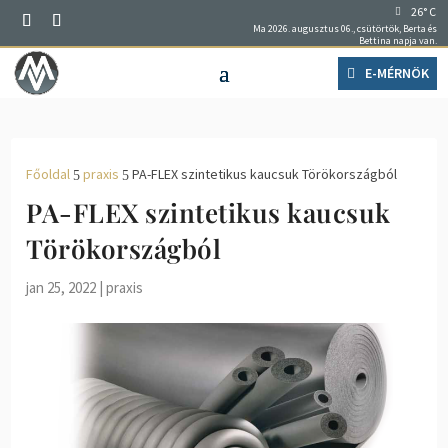
26° C
Ma 2026. augusztus 06., csütörtök, Berta és
Bettina napja van.
E-MÉRNÖK
Főoldal
praxis
PA-FLEX szintetikus kaucsuk Törökországból
5
5
PA-FLEX szintetikus kaucsuk
Törökországból
jan 25, 2022
|
praxis