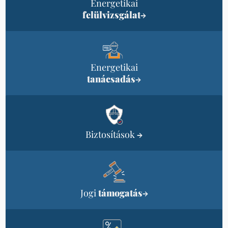
Energetikai
felülvizsgálat
→
Energetikai
tanácsadás
→
Biztosítások
→
Jogi
támogatás
→