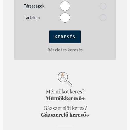
Társaságok
Tartalom
Részletes keresés
Mérnököt keres?
Mérnökkereső
→
Gázszerelőt keres?
Gázszerelő kereső
→