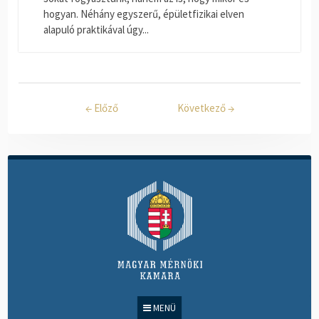
hogyan. Néhány egyszerű, épületfizikai elven
alapuló praktikával úgy...
←
Előző
Következő
→
MENÜ