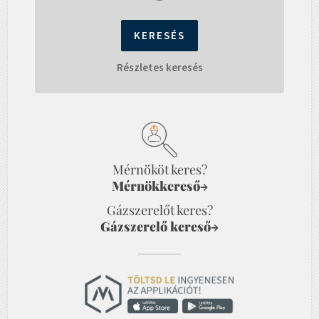
Részletes keresés
Mérnököt keres?
Mérnökkereső
→
Gázszerelőt keres?
Gázszerelő kereső
→