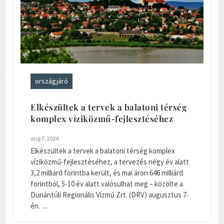
országjáró
Elkészültek a tervek a balatoni térség
komplex víziközmű-fejlesztéséhez
aug 7, 2026
Elkészültek a tervek a balatoni térség komplex
víziközmű-fejlesztéséhez, a tervezés négy év alatt
3,2 milliárd forintba került, és mai áron 646 milliárd
forintból, 5-10 év alatt valósulhat meg – közölte a
Dunántúli Regionális Vízmű Zrt. (DRV) augusztus 7-
én. ...