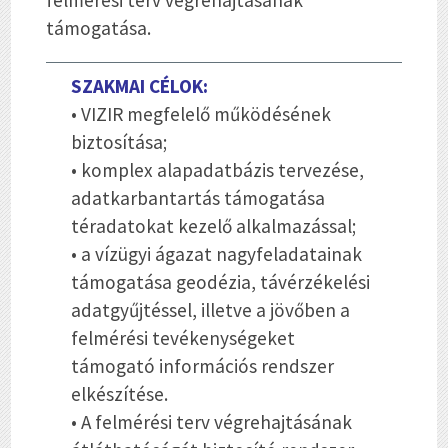
felmérési terv végrehajtásának
támogatása.
SZAKMAI CÉLOK:
• VIZIR megfelelő működésének
biztosítása;
• komplex alapadatbázis tervezése,
adatkarbantartás támogatása
téradatokat kezelő alkalmazással;
• a vízügyi ágazat nagyfeladatainak
támogatása geodézia, távérzékelési
adatgyűjtéssel, illetve a jövőben a
felmérési tevékenységeket
támogató információs rendszer
elkészítése.
• A felmérési terv végrehajtásának