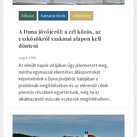
fókusz
kamarai hírek
vélemény
A Duna jövőjéről: a cél közös, az
eszközökről szakmai alapon kell
dönteni
aug 8, 2026
Az elmúlt napok vitájában úgy jelenhetett meg,
mintha egymással ellentétes álláspontokat
képviselnénk a Duna jövőjéről. Valójában a
problémák megítélésében és az elérendő célok
jelentős részében egyetértünk, még ha az
alkalmazandó műszaki eszközök megítélésében...