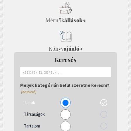
Mérnök
állások
→
Könyv
ajánló
→
Keresés
Kezdjen
el
gépelni...
Melyik kategórián belül szeretne keresni?
(Kötelező)
Tagok
Társaságok
Tartalom