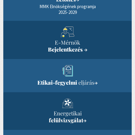
MMK Elnökségének programja
2025-2029
E-Mérnök
Bejelentkezés
→
Etikai-fegyelmi
eljárás
→
Energetikai
felülvizsgálat
→