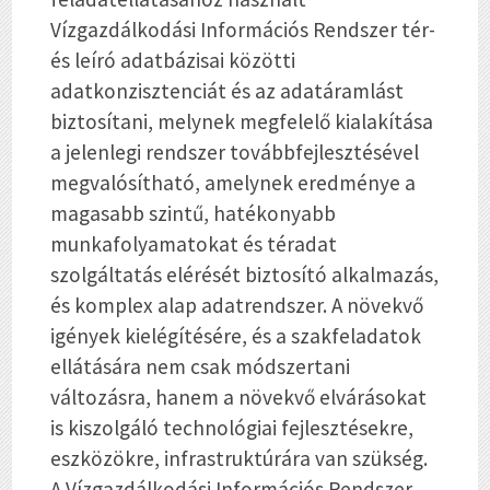
Vízgazdálkodási Információs Rendszer tér-
és leíró adatbázisai közötti
adatkonzisztenciát és az adatáramlást
biztosítani, melynek megfelelő kialakítása
a jelenlegi rendszer továbbfejlesztésével
megvalósítható, amelynek eredménye a
magasabb szintű, hatékonyabb
munkafolyamatokat és téradat
szolgáltatás elérését biztosító alkalmazás,
és komplex alap adatrendszer. A növekvő
igények kielégítésére, és a szakfeladatok
ellátására nem csak módszertani
változásra, hanem a növekvő elvárásokat
is kiszolgáló technológiai fejlesztésekre,
eszközökre, infrastruktúrára van szükség.
A Vízgazdálkodási Információs Rendszer