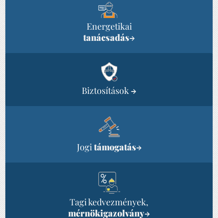
Energetikai
tanácsadás
→
Biztosítások
→
Jogi
támogatás
→
Tagi kedvezmények,
mérnökigazolvány
→