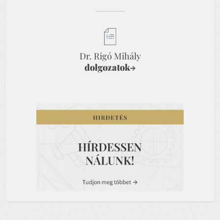
Dr. Rigó Mihály
dolgozatok
→