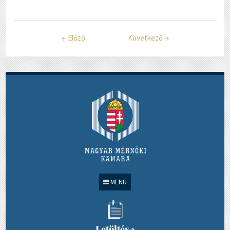
←
Előző
Következő
→
MENÜ
Letöltés
→