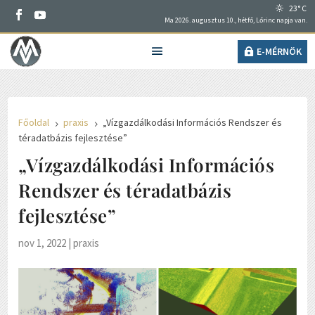
23° C
Ma 2026. augusztus 10., hétfő, Lőrinc napja van.
E-MÉRNÖK
Főoldal
praxis
„Vízgazdálkodási Információs Rendszer és
5
5
téradatbázis fejlesztése”
„Vízgazdálkodási Információs
Rendszer és téradatbázis
fejlesztése”
nov 1, 2022
|
praxis