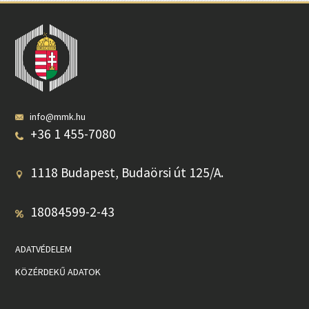
info@mmk.hu
+36 1 455-7080
1118 Budapest, Budaörsi út 125/A.
18084599-2-43
ADATVÉDELEM
KÖZÉRDEKŰ ADATOK