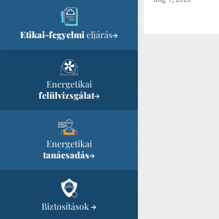
Etikai-fegyelmi
eljárás
→
Energetikai
felülvizsgálat
→
Energetikai
tanácsadás
→
Biztosítások
→