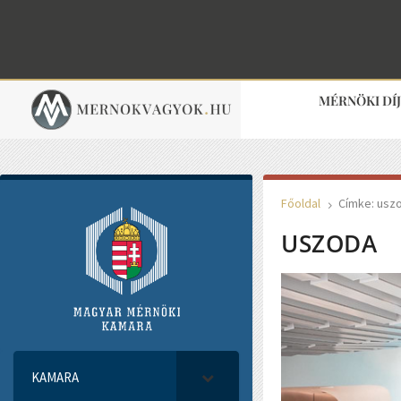
MÉRNÖKI DÍ
Főoldal
Címke: usz
5
USZODA
KAMARA