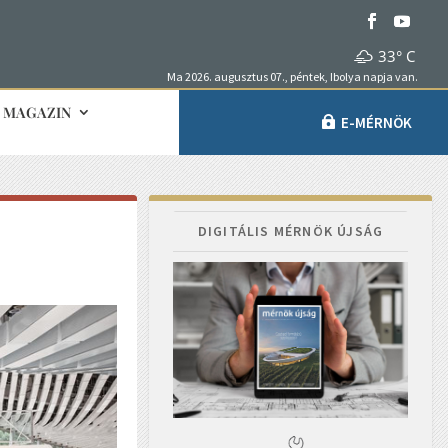
33° C
Ma 2026. augusztus 07., péntek, Ibolya napja van.
MAGAZIN
E-MÉRNÖK
DIGITÁLIS MÉRNÖK ÚJSÁG