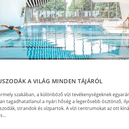
USZODÁK A VILÁG MINDEN TÁJÁRÓL
bármely szakában, a különböző vízi tevékenységeknek egyará
an tagadhatatlanul a nyári hőség a legerősebb ösztönző, il
zodák, strandok és vízpartok. A vízi centrumokat az ott kíná
s...