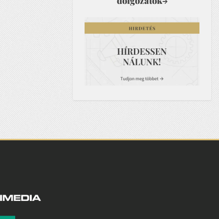
dolgozatok
→