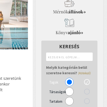
Mérnök
állások
→
Könyv
ajánló
→
KERESÉS
Kezdjen
el
gépelni...
Melyik kategórián belül
szeretne keresni?
(Kötelező)
nt szeretünk
Tagok
yenkor
lt
Társaságok
Tartalom