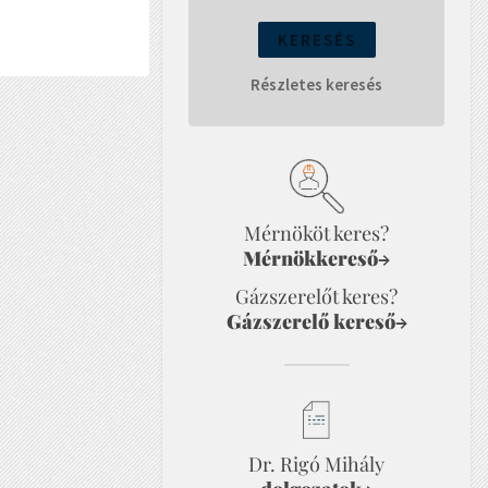
Részletes keresés
Mérnököt keres?
Mérnökkereső
→
Gázszerelőt keres?
Gázszerelő kereső
→
Dr. Rigó Mihály