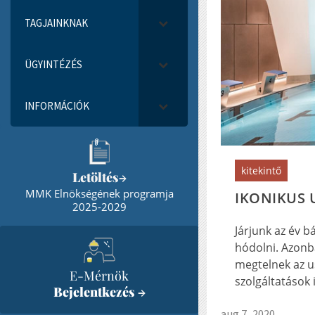
TAGJAINKNAK
ÜGYINTÉZÉS
INFORMÁCIÓK
kitekintő
Letöltés
→
MMK Elnökségének programja
IKONIKUS 
2025-2029
Járjunk az év 
hódolni. Azonb
megtelnek az us
E-Mérnök
szolgáltatások i
Bejelentkezés
→
aug 7, 2020