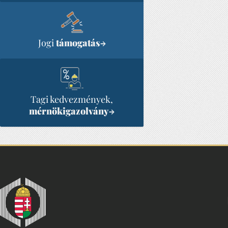
Jogi
támogatás
→
Tagi kedvezmények,
mérnökigazolvány
→