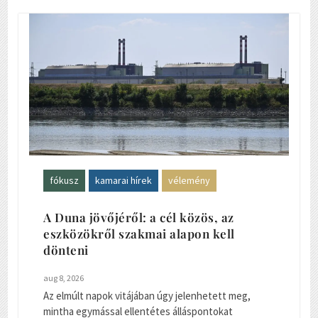
fókusz
kamarai hírek
vélemény
A Duna jövőjéről: a cél közös, az
eszközökről szakmai alapon kell
dönteni
aug 8, 2026
Az elmúlt napok vitájában úgy jelenhetett meg,
mintha egymással ellentétes álláspontokat