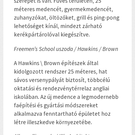
szerepet is van. Füves területen, 25
méteres medencét, gyermekmedencét,
zuhanyzókat, öltözőket, grill és ping-pong
lehetőséget kínál, mindezt zárható
kerékpártárolóval kiegészítve.
Freemen’s School uszoda / Hawkins / Brown
A Hawkins \ Brown építészek által
kidolgozott rendszer 25 méteres, hat
sávos versenypályát biztosít, többcélú
oktatási és rendezvénytérrelaz angliai
iskolában. Az új medence a legmodernebb
faépítési és gyártási módszereket
alkalmazva fenntartható épületet hoz
létre illeszkedve környezetébe.