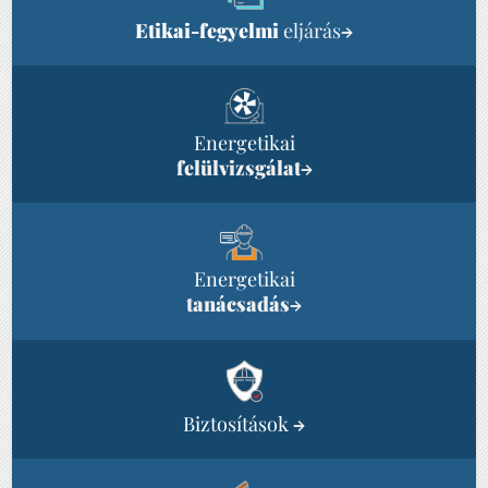
Etikai-fegyelmi
eljárás
→
Energetikai
felülvizsgálat
→
Energetikai
tanácsadás
→
Biztosítások
→