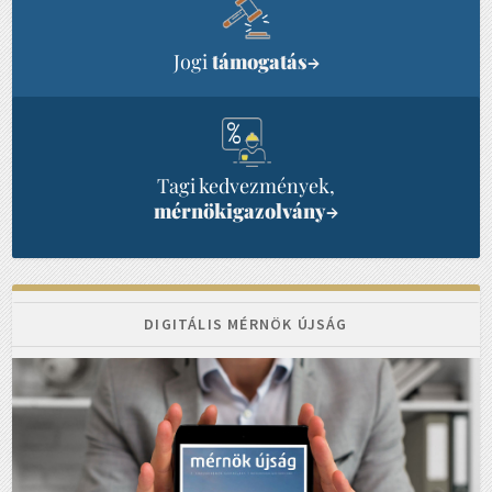
Jogi
támogatás
→
Tagi kedvezmények,
mérnökigazolvány
→
DIGITÁLIS MÉRNÖK ÚJSÁG