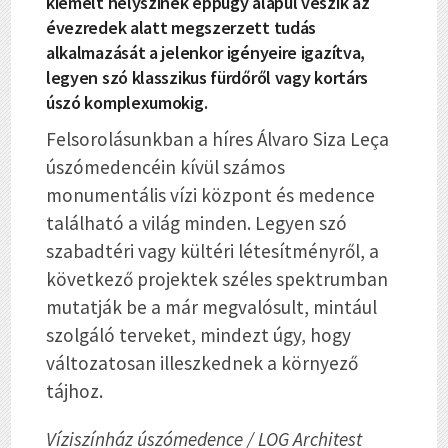
kiemelt helyszínek éppúgy alapul veszik az
évezredek alatt megszerzett tudás
alkalmazását a jelenkor igényeire igazítva,
legyen szó klasszikus fürdőről vagy kortárs
úszó komplexumokig.
Felsorolásunkban a híres Álvaro Siza Leça
úszómedencéin kívül számos
monumentális vízi központ és medence
található a világ minden. Legyen szó
szabadtéri vagy kültéri létesítményről, a
következő projektek széles spektrumban
mutatják be a már megvalósult, mintául
szolgáló terveket, mindezt úgy, hogy
változatosan illeszkednek a környező
tájhoz.
Víziszínház úszómedence / LOG Architest