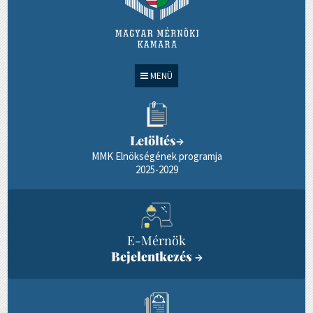
MENÜ
Letöltés
→
MMK Elnökségének programja
2025-2029
E-Mérnök
Bejelentkezés
→