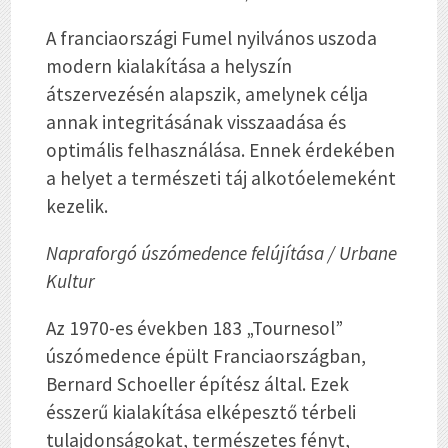
A franciaországi Fumel nyilvános uszoda
modern kialakítása a helyszín
átszervezésén alapszik, amelynek célja
annak integritásának visszaadása és
optimális felhasználása. Ennek érdekében
a helyet a természeti táj alkotóelemeként
kezelik.
Napraforgó úszómedence felújítása / Urbane
Kultur
Az 1970-es években 183 „Tournesol”
úszómedence épült Franciaországban,
Bernard Schoeller építész által. Ezek
ésszerű kialakítása elképesztő térbeli
tulajdonságokat, természetes fényt,