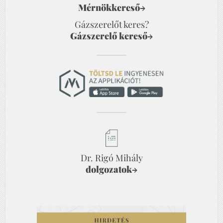
Mérnökkereső
→
Gázszerelőt keres?
Gázszerelő kereső
→
Dr. Rigó Mihály
dolgozatok
→