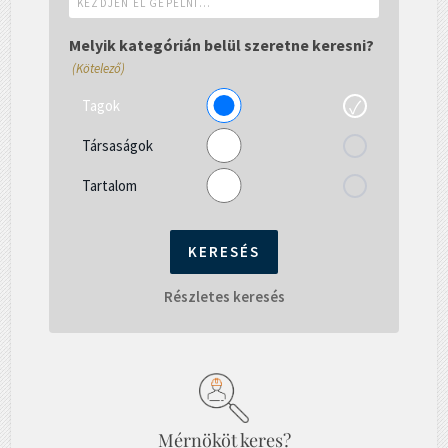
el
gépelni...
Melyik kategórián belül szeretne keresni?
(Kötelező)
Tagok
Társaságok
Tartalom
Részletes keresés
Mérnököt keres?