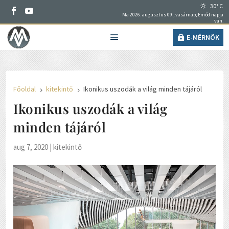
30° C
Ma 2026. augusztus 09., vasárnap, Emőd napja
van.
E-MÉRNÖK
Főoldal
kitekintő
Ikonikus uszodák a világ minden tájáról
5
5
Ikonikus uszodák a világ
minden tájáról
aug 7, 2020
|
kitekintő