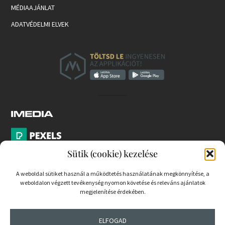
MÉDIAAJÁNLAT
ADATVÉDELMI ELVEK
Sütik (cookie) kezelése
A weboldal sütiket használ a működtetés használatának megkönnyítése, a
weboldalon végzett tevékenység nyomon követése és releváns ajánlatok
PARTNEREK
megjelenítése érdekében.
COOKIE SZABÁLYZAT
ELFOGAD