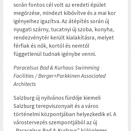
során fontos cél volt az eredeti épület
megőrzése, mindezt kibővítve és a mai kor
igényeihez igazítva. Az átépítés során új
nyugati szárny, tucatnyi új szoba, konyha,
rendezvénytér került kialakításra, melyet
férfiak és nők, kortól és nemtől
függetlenül tudnak igénybe venni.
Paracelsus Bad & Kurhaus Swimming
Facilities / Berger+Parkkinen Associated
Architects
Salzburg új nyilvános fürdője kiemeli
Salzburg terepviszonyait és a város
történelmi központjában helyezkedik el. A
várostervezés szempontjából az új
„Paracelsus Bad & Kurhaus” különleges