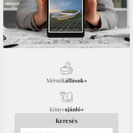
Mérnök
állások
→
Könyv
ajánló
→
Keresés
Kezdjen