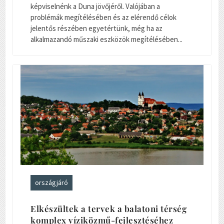
képviselnénk a Duna jövőjéről. Valójában a
problémák megítélésében és az elérendő célok
jelentős részében egyetértünk, még ha az
alkalmazandó műszaki eszközök megítélésében...
országjáró
Elkészültek a tervek a balatoni térség
komplex víziközmű-fejlesztéséhez