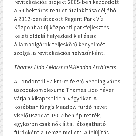
revitalizációs projekt 2005-ben kezdődött
a 69 hektáros terület átalakítása céljából.
A 2012-ben átadott Regent Park Vízi
Központ az új központi parkfejlesztés
keleti oldalá helyezkedik el és az
állampolgárok teljeskörű kényelmét
szolgálja revitalizációs helyszínként.
Thames Lido / Marshall&Kendon Architects
A Londontól 67 km-re fekvő Reading város
uszodakomplexuma Thames Lido néven
várja a kikapcsolódni vágyókat. A
korábban King’s Meadow fürdő nevet
viselő uszodát 1902-ben építették,
egykoron csak nők által látogatható
fürdőként a Temze mellett. A felújítás