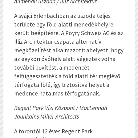
Allmendli uszoda / Illiz Architektur
A svájci Erlenbachban az uszoda teljes
területe egy föld alatti menedékhelyre
került beépítésre. A Pöyry Schweiz AG és az
Illiz Architektur csapata alternatív
megközelítést alkalmazott: ahelyett, hogy
az egykori óvóhely alatt végeztek volna
további bővítést, a medencét
felfüggesztették a föld alatti tér meglévő
térfogata fölé, így biztosítva helyet a
medence hatalmas térfogatának.
Regent Park Vízi Központ / MacLennan
Jaunkalns Miller Architects
A torontói 12 éves Regent Park