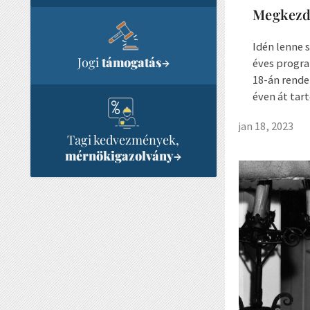
Megkezd
Idén lenne 
Jogi
támogatás
→
éves progr
18-án rende
éven át tartó
jan 18, 2023
Tagi kedvezmények,
mérnökigazolvány
→