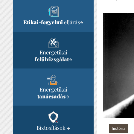
Etikai-fegyelmi
eljárás
→
Energetikai
felülvizsgálat
→
Energetikai
tanácsadás
→
Biztosítások
→
história