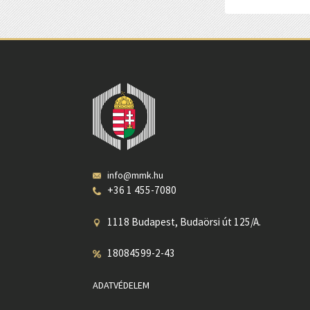
info@mmk.hu
+36 1 455-7080
1118 Budapest, Budaörsi út 125/A.
18084599-2-43
ADATVÉDELEM