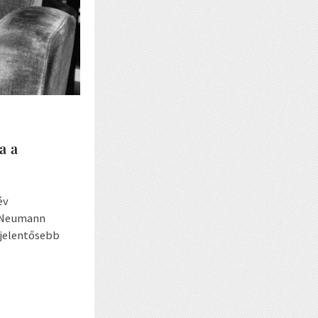
a a
év
A Neumann
gjelentősebb