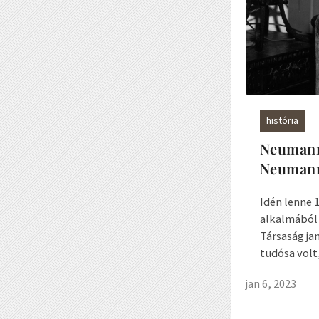
história
Neumann 
Neumann
Idén lenne 
alkalmából
Társaság ja
tudósa volt,
jan 6, 2023