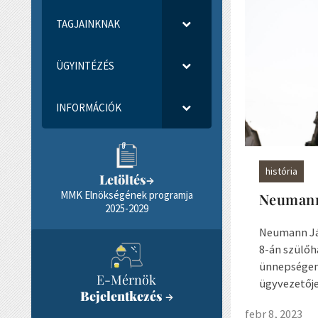
TAGJAINKNAK
ÜGYINTÉZÉS
INFORMÁCIÓK
história
Letöltés
→
MMK Elnökségének programja
Neumann
2025-2029
Neumann Ján
8-án szülő
ünnepségen 
E-Mérnök
ügyvezetője
Bejelentkezés
→
febr 8, 2023