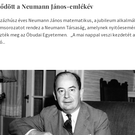
ődött a Neumann János-emlékév
százhúsz éves Neumann János matematikus, a jubileum alkalmá
amsorozatot rendez a Neumann Társaság, amelynek nyitóesemén
zték meg az Óbudai Egyetemen. „A mai nappal veszi kezdetét a
...