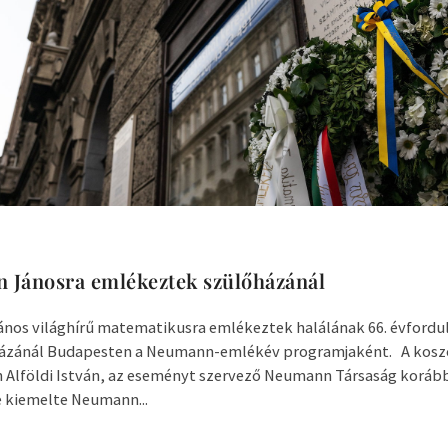
 Jánosra emlékeztek szülőházánál
os világhírű matematikusra emlékeztek halálának 66. évfordul
házánál Budapesten a Neumann-emlékév programjaként. A kosz
Alföldi István, az eseményt szervező Neumann Társaság koráb
 kiemelte Neumann...