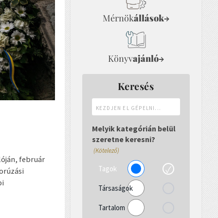
Mérnök
állások
→
Könyv
ajánló
→
Keresés
Kezdjen
el
gépelni...
Melyik kategórián belül
szeretne keresni?
(Kötelező)
óján, február
Tagok
orúzási
bi
Társaságok
Tartalom