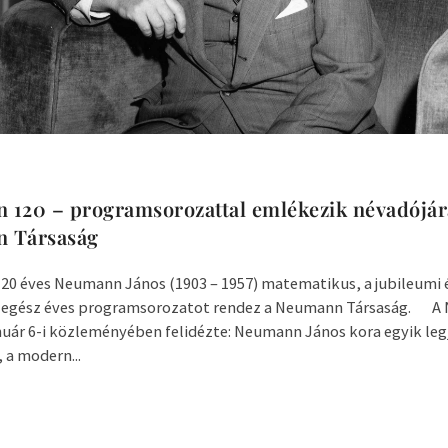
120 – programsorozattal emlékezik névadójár
 Társaság
120 éves Neumann János (1903 – 1957) matematikus, a jubileumi 
 egész éves programsorozatot rendez a Neumann Társaság. 
nuár 6-i közleményében felidézte: Neumann János kora egyik le
 a modern...