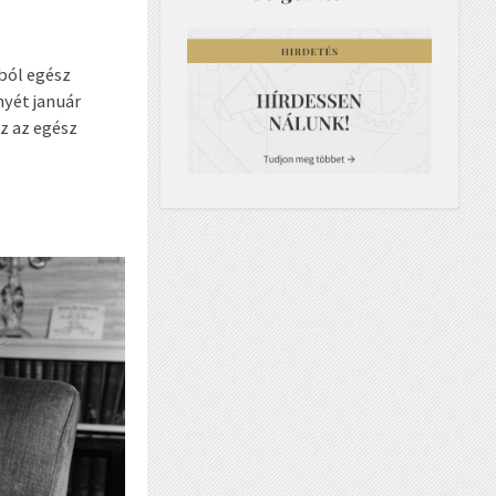
ból egész
yét január
z az egész