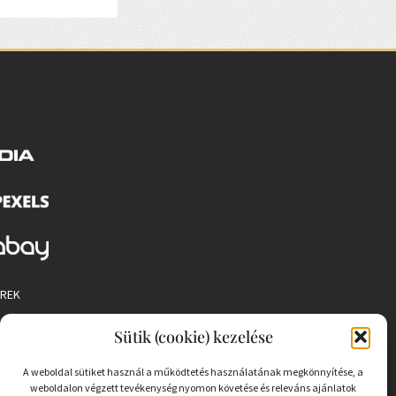
EREK
 SZABÁLYZAT
Sütik (cookie) kezelése
A weboldal sütiket használ a működtetés használatának megkönnyítése, a
weboldalon végzett tevékenység nyomon követése és releváns ajánlatok