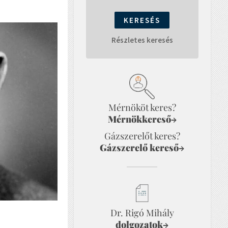
Részletes keresés
Mérnököt keres?
Mérnökkereső
→
Gázszerelőt keres?
Gázszerelő kereső
→
Dr. Rigó Mihály
dolgozatok
→