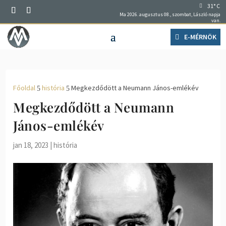
31° C
Ma 2026. augusztus 08., szombat, László napja
van.
E-MÉRNÖK
Főoldal
história
Megkezdődött a Neumann János-emlékév
5
5
Megkezdődött a Neumann
János-emlékév
jan 18, 2023
|
história