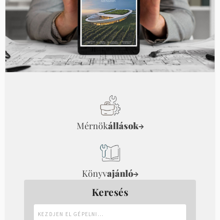
Mérnök
állások
→
Könyv
ajánló
→
Keresés
Kezdjen