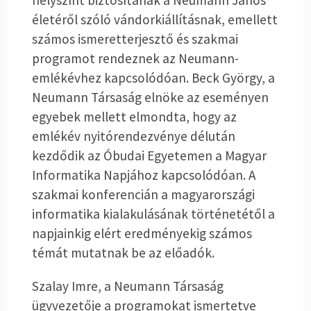
helyszínt biztosítanak a Neumann János
életéről szóló vándorkiállításnak, emellett
számos ismeretterjesztő és szakmai
programot rendeznek az Neumann-
emlékévhez kapcsolódóan. Beck György, a
Neumann Társaság elnöke az eseményen
egyebek mellett elmondta, hogy az
emlékév nyitórendezvénye délután
kezdődik az Óbudai Egyetemen a Magyar
Informatika Napjához kapcsolódóan. A
szakmai konferencián a magyarországi
informatika kialakulásának történetétől a
napjainkig elért eredményekig számos
témát mutatnak be az előadók.
Szalay Imre, a Neumann Társaság
ügyvezetője a programokat ismertetve