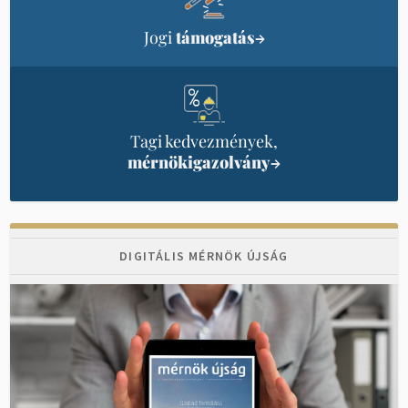
Jogi
támogatás
→
Tagi kedvezmények,
mérnökigazolvány
→
DIGITÁLIS MÉRNÖK ÚJSÁG