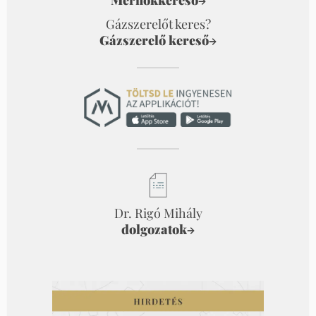
Mérnökkereső
→
Gázszerelőt keres?
Gázszerelő kereső
→
Dr. Rigó Mihály
dolgozatok
→