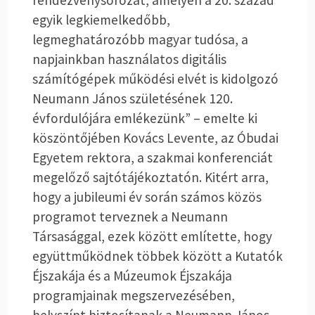
rendezvénysorozat, amelyen a 20. század
egyik legkiemelkedőbb,
legmeghatározóbb magyar tudósa, a
napjainkban használatos digitális
számítógépek működési elvét is kidolgozó
Neumann János születésének 120.
évfordulójára emlékezünk” – emelte ki
köszöntőjében Kovács Levente, az Óbudai
Egyetem rektora, a szakmai konferenciát
megelőző sajtótájékoztatón. Kitért arra,
hogy a jubileumi év során számos közös
programot terveznek a Neumann
Társasággal, ezek között említette, hogy
együttműködnek többek között a Kutatók
Éjszakája és a Múzeumok Éjszakája
programjainak megszervezésében,