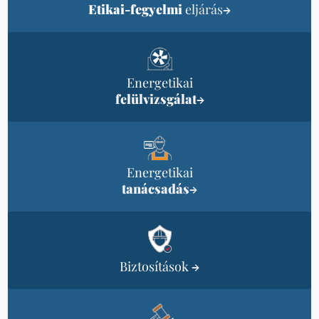
Etikai-fegyelmi
eljárás
→
Energetikai
felülvizsgálat
→
Energetikai
tanácsadás
→
Biztosítások
→