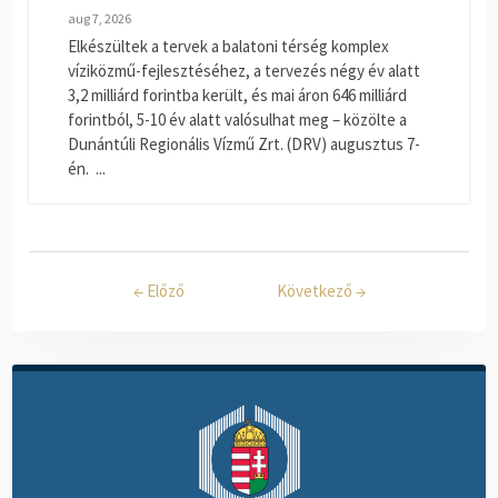
aug 7, 2026
Elkészültek a tervek a balatoni térség komplex
víziközmű-fejlesztéséhez, a tervezés négy év alatt
3,2 milliárd forintba került, és mai áron 646 milliárd
forintból, 5-10 év alatt valósulhat meg – közölte a
Dunántúli Regionális Vízmű Zrt. (DRV) augusztus 7-
én. ...
←
Előző
Következő
→