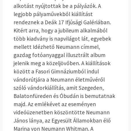
alkotást nyújtottak be a pályázók. A
legjobb pályaművekből kiállítást
rendeznek a Deák 17 Ifjúsági Galériában.
Kitért arra, hogy a jubileum alkalmából
több kiadvány is napvilágot lát, egyebek
mellett Idézhető Neumann címmel,
gazdag fotóanyaggal illusztrált album
jelenik meg a közeljövőben. A kiállítások
között a Fasori Gimnáziumból indul
vándorútjára a Neumann életművéről
szóló vándorkiállítás, amit Szegeden,
Balatonfüreden és Óbudán is bemutatnak
majd. Az emlékévet az eseményen
videóüzenetben köszöntötte Neumann
János lánya, az Egyesült Államokban élő
Marina von Neumann Whitman. A