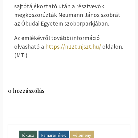
sajtótájékoztató után a résztvevők
megkoszorúzták Neumann János szobrát
az Óbudai Egyetem szoborparkjában.
Az emlékévről további információ
olvasható a
https://n120.njszt.hu/
oldalon.
(MTI)
0 hozzászólás
fókusz
kamarai hírek
vélemény