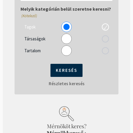
el
gépelni...
Melyik kategórián belül szeretne keresni?
(Kötelező)
Tagok
Társaságok
Tartalom
Részletes keresés
Mérnököt keres?