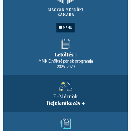
MENÜ
Letöltés
→
MMK Elnökségének programja
2025-2029
E-Mérnök
Bejelentkezés
→