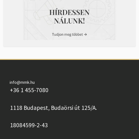
info@mmk.hu
+36 1 455-7080
1118 Budapest, Budaörsi út 125/A.
18084599-2-43