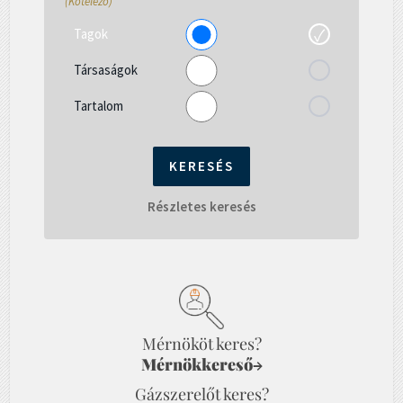
(Kötelező)
Tagok
Társaságok
Tartalom
Részletes keresés
Mérnököt keres?
Mérnökkereső
→
Gázszerelőt keres?