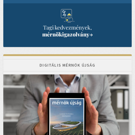
Tagi kedvezmények,
mérnökigazolvány
→
DIGITÁLIS MÉRNÖK ÚJSÁG