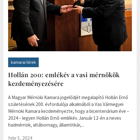
kamarai hírek
Hollán 200: emlékév a vasi mérnökök
kezdeményezésére
A Magyar Mérnöki Kamara jogelődjét megalapító Hollán Ernő
születésének 200. évfordulója alkalmából a Vas Vármegyei
Mérnöki Kamara kezdeményezte, hogy a bicentenárium éve –
2024 – legyen Hollán Ernő-emlékév. Január 12-én a neves
hadmérnök, altábornagy, államtitkár,...
febr 5, 2024