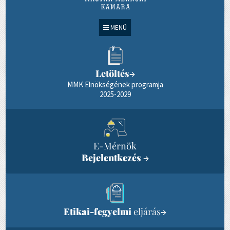
MENÜ
Letöltés
→
MMK Elnökségének programja
2025-2029
E-Mérnök
Bejelentkezés
→
Etikai-fegyelmi
eljárás
→