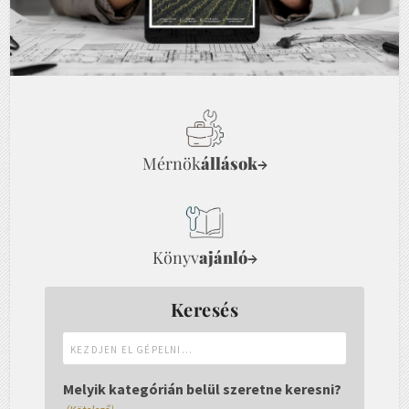
Mérnök
állások
→
Könyv
ajánló
→
Keresés
Kezdjen
el
gépelni...
Melyik kategórián belül szeretne keresni?