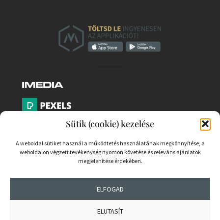
Sütik (cookie) kezelése
A weboldal sütiket használ a működtetés használatának megkönnyítése, a
weboldalon végzett tevékenység nyomon követése és releváns ajánlatok
PARTNEREK
megjelenítése érdekében.
COOKIE SZABÁLYZAT
ELFOGAD
ELUTASÍT