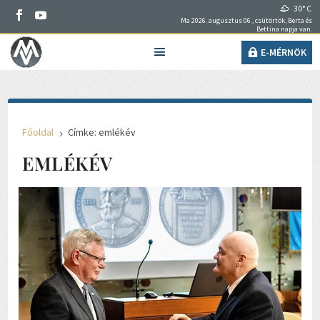
30° C
Ma 2026. augusztus 06., csütörtök, Berta és
Bettina napja van.
E-MÉRNÖK
Főoldal
Címke: emlékév
5
EMLÉKÉV