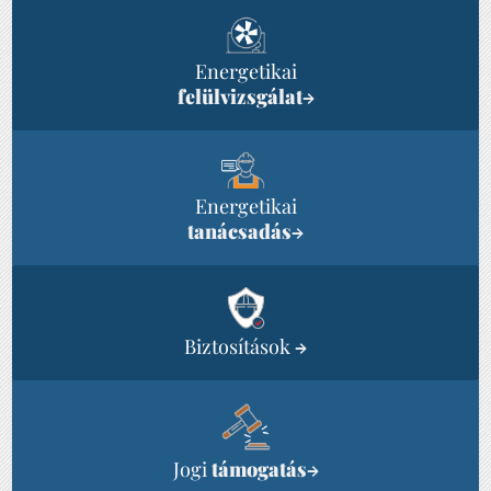
Energetikai
felülvizsgálat
→
Energetikai
tanácsadás
→
Biztosítások
→
Jogi
támogatás
→