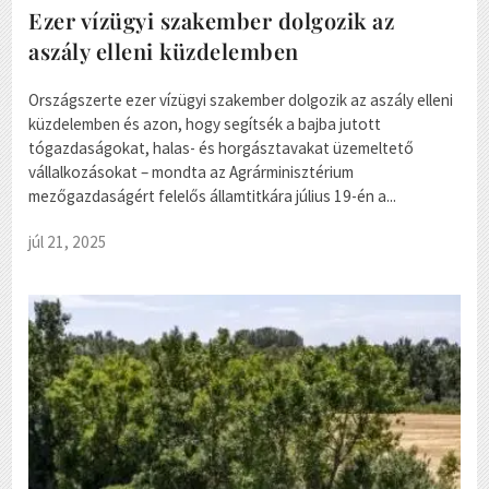
Ezer vízügyi szakember dolgozik az
aszály elleni küzdelemben
Országszerte ezer vízügyi szakember dolgozik az aszály elleni
küzdelemben és azon, hogy segítsék a bajba jutott
tógazdaságokat, halas- és horgásztavakat üzemeltető
vállalkozásokat – mondta az Agrárminisztérium
mezőgazdaságért felelős államtitkára július 19-én a...
júl 21, 2025