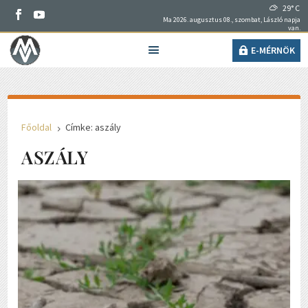
29° C
Ma 2026. augusztus 08., szombat, László napja
van.
E-MÉRNÖK
Főoldal
Címke: aszály
5
ASZÁLY