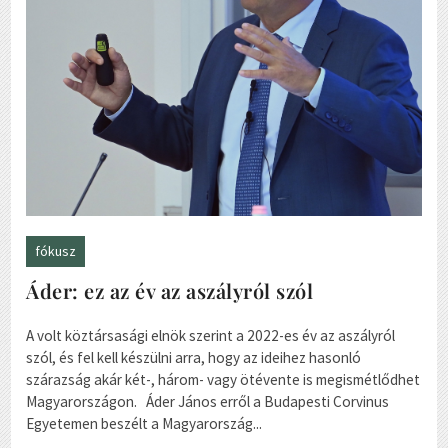
fókusz
Áder: ez az év az aszályról szól
A volt köztársasági elnök szerint a 2022-es év az aszályról
szól, és fel kell készülni arra, hogy az ideihez hasonló
szárazság akár két-, három- vagy ötévente is megismétlődhet
Magyarországon. Áder János erről a Budapesti Corvinus
Egyetemen beszélt a Magyarország...