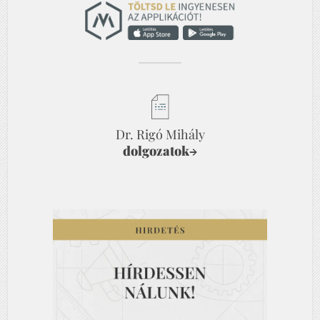
Dr. Rigó Mihály
dolgozatok
→