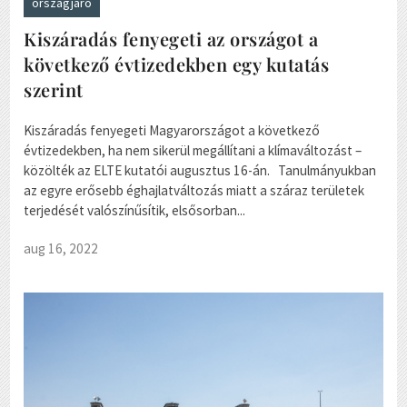
országjáró
Kiszáradás fenyegeti az országot a
következő évtizedekben egy kutatás
szerint
Kiszáradás fenyegeti Magyarországot a következő
évtizedekben, ha nem sikerül megállítani a klímaváltozást –
közölték az ELTE kutatói augusztus 16-án. Tanulmányukban
az egyre erősebb éghajlatváltozás miatt a száraz területek
terjedését valószínűsítik, elsősorban...
aug 16, 2022