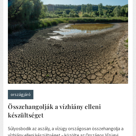
országjáró
Összehangolják a vízhiány elleni
készültséget
Súlyosbodik az aszály, a vízügy országosan összehangolja a
vízhiány elleni készültséget – közölte az Országos Vízügyi