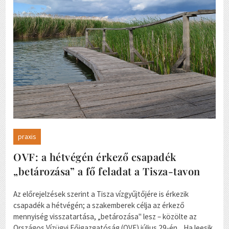
praxis
OVF: a hétvégén érkező csapadék
„betározása” a fő feladat a Tisza-tavon
Az előrejelzések szerint a Tisza vízgyűjtőjére is érkezik
csapadék a hétvégén; a szakemberek célja az érkező
mennyiség visszatartása, „betározása" lesz – közölte az
Országos Vízügyi Főigazgatóság (OVF) július 29-én. Ha leesik