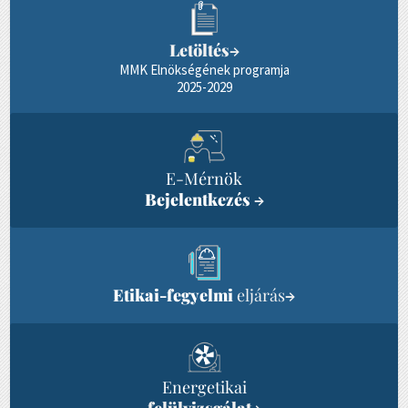
Letöltés
→
MMK Elnökségének programja
2025-2029
E-Mérnök
Bejelentkezés
→
Etikai-fegyelmi
eljárás
→
Energetikai
felülvizsgálat