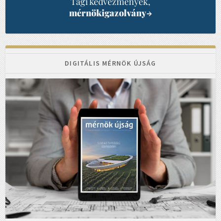
Tagi kedvezmények,
mérnökigazolvány
→
DIGITÁLIS MÉRNÖK ÚJSÁG