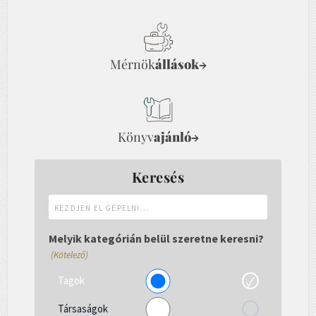
Mérnök
állások
→
Könyv
ajánló
→
Keresés
Kezdjen
el
gépelni...
Melyik kategórián belül szeretne keresni?
(Kötelező)
Tagok
Társaságok