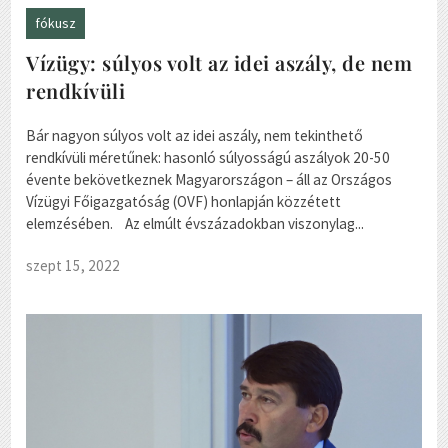
fókusz
Vízügy: súlyos volt az idei aszály, de nem
rendkívüli
Bár nagyon súlyos volt az idei aszály, nem tekinthető
rendkívüli méretűnek: hasonló súlyosságú aszályok 20-50
évente bekövetkeznek Magyarországon – áll az Országos
Vízügyi Főigazgatóság (OVF) honlapján közzétett
elemzésében. Az elmúlt évszázadokban viszonylag...
szept 15, 2022