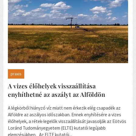
praxis
A vizes élőhelyek visszaállítása
enyhíthetné az aszályt az Alföldön
A légkörből hiányzó víz miatt nem érkezik elég csapadék az
Alföldre az aszályos időszakban. Ennek enyhítésére a vizes
élőhelyek, a rétek-legelők visszaállítását javasolják az Eötvös
Loránd Tudományegyetem (ELTE) kutatói legújabb
elemzésükben. Az ELTE kutatói...