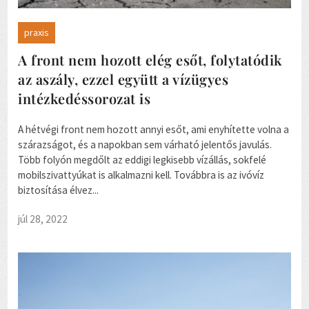
praxis
A front nem hozott elég esőt, folytatódik
az aszály, ezzel együtt a vízügyes
intézkedéssorozat is
A hétvégi front nem hozott annyi esőt, ami enyhítette volna a
szárazságot, és a napokban sem várható jelentős javulás.
Több folyón megdőlt az eddigi legkisebb vízállás, sokfelé
mobilszivattyúkat is alkalmazni kell. Továbbra is az ivóvíz
biztosítása élvez...
júl 28, 2022