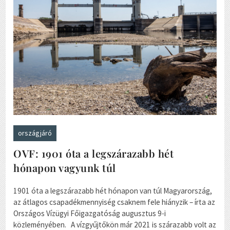
országjáró
OVF: 1901 óta a legszárazabb hét
hónapon vagyunk túl
1901 óta a legszárazabb hét hónapon van túl Magyarország,
az átlagos csapadékmennyiség csaknem fele hiányzik – írta az
Országos Vízügyi Főigazgatóság augusztus 9-i
közleményében. A vízgyűjtőkön már 2021 is szárazabb volt az