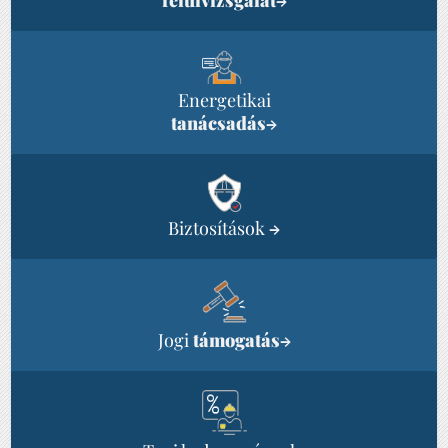
→
Energetikai
tanácsadás
→
Biztosítások
→
Jogi
támogatás
→