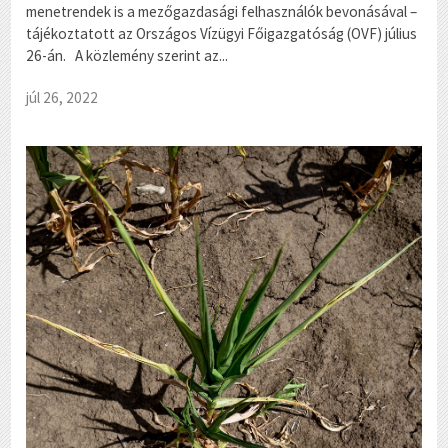
menetrendek is a mezőgazdasági felhasználók bevonásával –
tájékoztatott az Országos Vízügyi Főigazgatóság (OVF) július
26-án. A közlemény szerint az...
júl 26, 2022