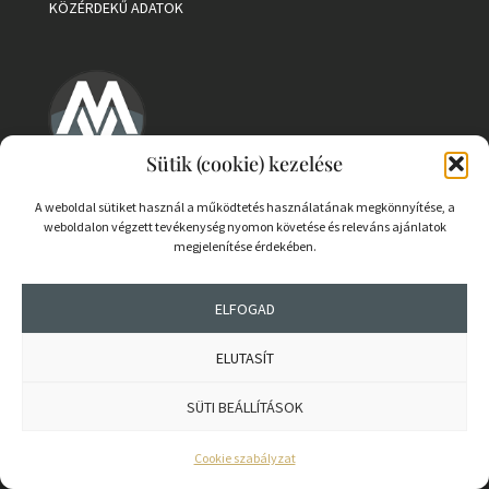
KÖZÉRDEKŰ ADATOK
Sütik (cookie) kezelése
A weboldal sütiket használ a működtetés használatának megkönnyítése, a
weboldalon végzett tevékenység nyomon követése és releváns ajánlatok
megjelenítése érdekében.
SAJTÓKAPCSOLAT
ELFOGAD
IMPRESSZUM
MÉDIAAJÁNLAT
ELUTASÍT
ADATVÉDELMI ELVEK
SÜTI BEÁLLÍTÁSOK
Cookie szabályzat