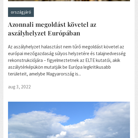
országjáró
Azonnali megoldást követel az
aszályhelyzet Európában
Az aszályhelyzet halasztást nem tűrő megoldást követel az
európai mezőgazdaság súlyos helyzetére és talajnedvesség
rekonstrukciójára – figyelmeztetnek az ELTE kutatói, akik
aszálytérképükön mutatják be Európa legkritikusabb
területeit, amelybe Magyarország is...
aug 3, 2022