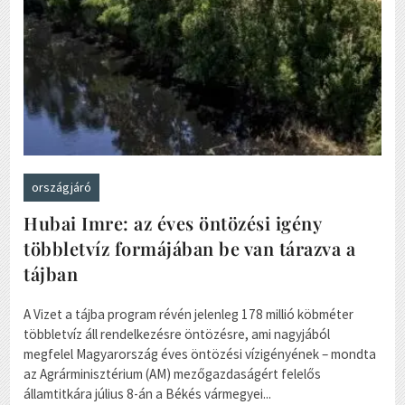
országjáró
Hubai Imre: az éves öntözési igény
többletvíz formájában be van tárazva a
tájban
A Vizet a tájba program révén jelenleg 178 millió köbméter
többletvíz áll rendelkezésre öntözésre, ami nagyjából
megfelel Magyarország éves öntözési vízigényének – mondta
az Agrárminisztérium (AM) mezőgazdaságért felelős
államtitkára július 8-án a Békés vármegyei...