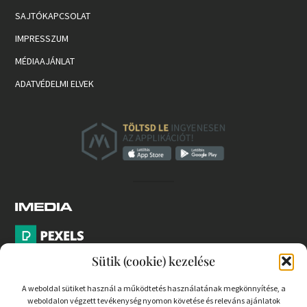
SAJTÓKAPCSOLAT
IMPRESSZUM
MÉDIAAJÁNLAT
ADATVÉDELMI ELVEK
Sütik (cookie) kezelése
A weboldal sütiket használ a működtetés használatának megkönnyítése, a
weboldalon végzett tevékenység nyomon követése és releváns ajánlatok