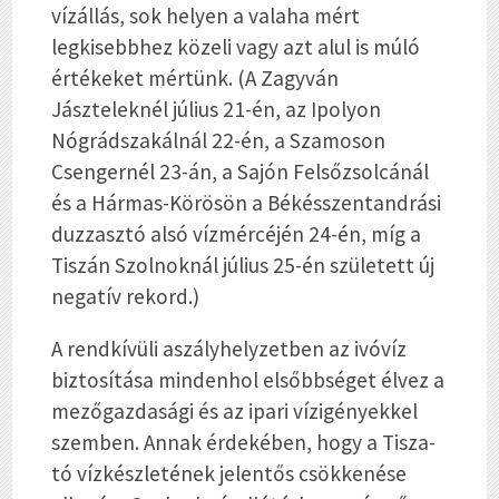
vízállás, sok helyen a valaha mért
legkisebbhez közeli vagy azt alul is múló
értékeket mértünk. (A Zagyván
Jászteleknél július 21-én, az Ipolyon
Nógrádszakálnál 22-én, a Szamoson
Csengernél 23-án, a Sajón Felsőzsolcánál
és a Hármas-Körösön a Békésszentandrási
duzzasztó alsó vízmércéjén 24-én, míg a
Tiszán Szolnoknál július 25-én született új
negatív rekord.)
A rendkívüli aszályhelyzetben az ivóvíz
biztosítása mindenhol elsőbbséget élvez a
mezőgazdasági és az ipari vízigényekkel
szemben. Annak érdekében, hogy a Tisza-
tó vízkészletének jelentős csökkenése