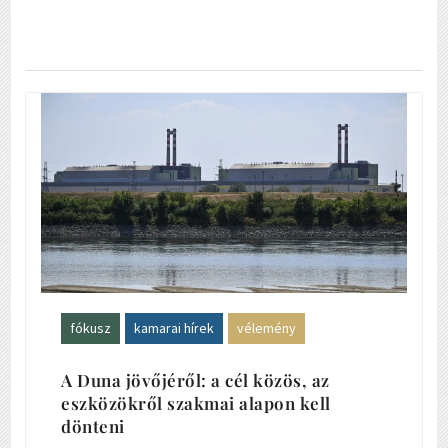
fókusz
kamarai hírek
vélemény
A Duna jövőjéről: a cél közös, az
eszközökről szakmai alapon kell
dönteni