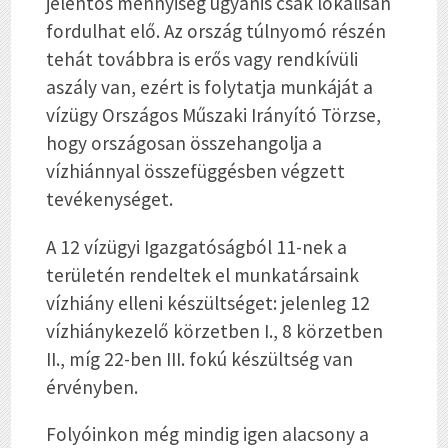
jelentős mennyiség ugyanis csak lokálisan
fordulhat elő. Az ország túlnyomó részén
tehát továbbra is erős vagy rendkívüli
aszály van, ezért is folytatja munkáját a
vízügy Országos Műszaki Irányító Törzse,
hogy országosan összehangolja a
vízhiánnyal összefüggésben végzett
tevékenységet.
A 12 vízügyi Igazgatóságból 11-nek a
területén rendeltek el munkatársaink
vízhiány elleni készültséget: jelenleg 12
vízhiánykezelő körzetben I., 8 körzetben
II., míg 22-ben III. fokú készültség van
érvényben.
Folyóinkon még mindig igen alacsony a