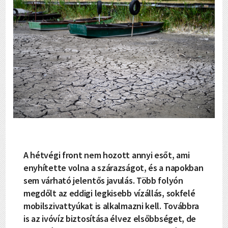
A hétvégi front nem hozott annyi esőt, ami
enyhítette volna a szárazságot, és a napokban
sem várható jelentős javulás. Több folyón
megdőlt az eddigi legkisebb vízállás, sokfelé
mobilszivattyúkat is alkalmazni kell. Továbbra
is az ivóvíz biztosítása élvez elsőbbséget, de