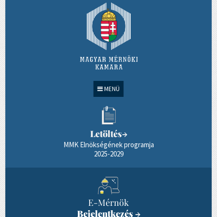
MENÜ
Letöltés
→
MMK Elnökségének programja
2025-2029
E-Mérnök
Bejelentkezés
→