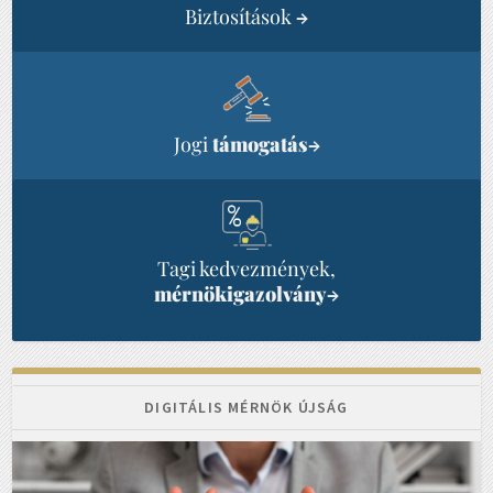
Biztosítások
→
Jogi
támogatás
→
Tagi kedvezmények,
mérnökigazolvány
→
DIGITÁLIS MÉRNÖK ÚJSÁG