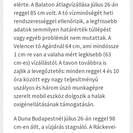
elérte. A Balaton átlagvízállása július 26-án
reggel 85 cm volt. A tó vízminőségét heti
rendszerességgel ellenőrizik, a legfrissebb
adatok semmilyen határérték-túllépést
vagy egyéb problémát nem mutattak. A
Velencei tó Agárdnál 64 cm, ami mindössze
1 cm-re van a valaha mért legkisebb (63
cm-es) vízállástól. A tavon továbbra is
zajlik a levegőztetés: minden reggel 4 és 10
óra között egy nagy teljesítményű
uszályos és három úszó munkagépre
szerelt mobil eszköz dolgozik a halak
oxigénellátásának támogatásán.
A Duna Budapestnél július 26-án reggel 98
cm-en állt, a vízjárás stagnáló. A Ráckevei-