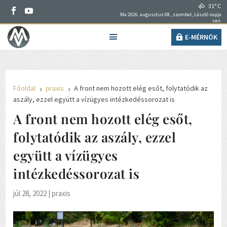
31° C
Ma 2026. augusztus 08., szombat, László napja
van.
E-MÉRNÖK
Főoldal
praxis
A front nem hozott elég esőt, folytatódik az
5
5
aszály, ezzel együtt a vízügyes intézkedéssorozat is
A front nem hozott elég esőt,
folytatódik az aszály, ezzel
együtt a vízügyes
intézkedéssorozat is
júl 28, 2022
|
praxis