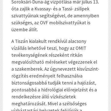
Soroksári-Duna-ág vízpótlása már július 13.
óta zajlik a Kvassay- és a Tassi- zsilipek
szivattyúinak segítségével, de amennyiben
szükséges, az OVF mobilszivattyúkat is
üzembe állít.
A Tiszán kialakult rendkívül alacsony
vízállás lehetővé teszi, hogy az OMIT
tevékenységének részeként ritkán
megvalósítható méréseket végezzenek el
a szakemberek. Az úgynevezett kisvízszint-
rögzítés eredményeit felhasználva
biztonságosabbá tudják tenni a hajózást,
pontosabbá a hidrológiai előrejelzést és a
rendelkezésre álló vízkészletek
meghatározását. Mivel a szélsőséges
vízháztartási helyzetek felülírják a