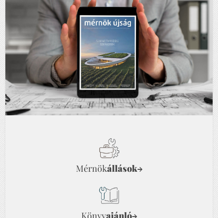
Mérnök
állások
→
Könyv
ajánló
→