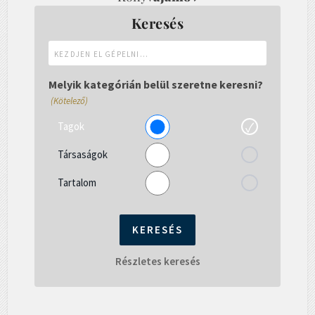
Keresés
Kezdjen
el
gépelni...
Melyik kategórián belül szeretne keresni?
(Kötelező)
Tagok
Társaságok
Tartalom
Részletes keresés