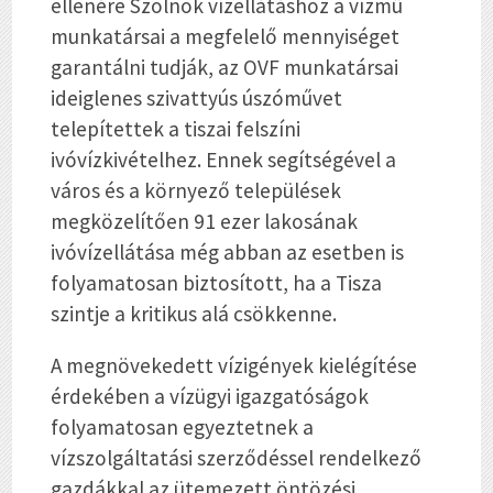
ellenére Szolnok vízellátáshoz a vízmű
munkatársai a megfelelő mennyiséget
garantálni tudják, az OVF munkatársai
ideiglenes szivattyús úszóművet
telepítettek a tiszai felszíni
ivóvízkivételhez. Ennek segítségével a
város és a környező települések
megközelítően 91 ezer lakosának
ivóvízellátása még abban az esetben is
folyamatosan biztosított, ha a Tisza
szintje a kritikus alá csökkenne.
A megnövekedett vízigények kielégítése
érdekében a vízügyi igazgatóságok
folyamatosan egyeztetnek a
vízszolgáltatási szerződéssel rendelkező
gazdákkal az ütemezett öntözési