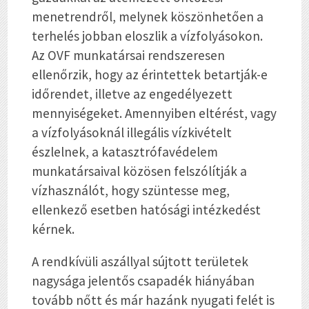
menetrendről, melynek köszönhetően a
terhelés jobban eloszlik a vízfolyásokon.
Az OVF munkatársai rendszeresen
ellenőrzik, hogy az érintettek betartják-e
időrendet, illetve az engedélyezett
mennyiségeket. Amennyiben eltérést, vagy
a vízfolyásoknál illegális vízkivételt
észlelnek, a katasztrófavédelem
munkatársaival közösen felszólítják a
vízhasználót, hogy szüntesse meg,
ellenkező esetben hatósági intézkedést
kérnek.
A rendkívüli aszállyal sújtott területek
nagysága jelentős csapadék hiányában
tovább nőtt és már hazánk nyugati felét is