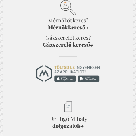
Mérnököt keres?
Mérnökkereső
→
Gázszerelőt keres?
Gázszerelő kereső
→
Dr. Rigó Mihály
dolgozatok
→