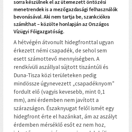
sorra készülnek el az ütemezett öntözési
menetrendek is a mezőgazdasági felhasználók
bevonásával. Aki nem tartja be, szankciókra
számíthat – közölte honlapján az Országos
Vízügyi Főigazgatóság.
A hétvégén átvonult hidegfronttal ugyan
érkezett némi csapadék, de sehol sem
esett számottevő mennyiségben. A
rendkívüli aszállyal sújtott tiszántúli és
Duna-Tisza közi területeken pedig
mindössze úgynevezett „csapadéknyom”
fordult elő (vagyis kevesebb, mint 0,1
mm), ami érdemben nem javított a
szárazságon. Északnyugat felől ismét egy
hidegfront érte el hazánkat, ám az aszályt
érdemben mérséklő esőt ez nem hoz,