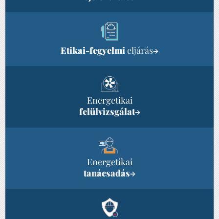
Etikai-fegyelmi
eljárás
→
Energetikai
felülvizsgálat
→
Energetikai
tanácsadás
→