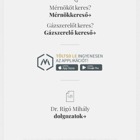
Mérnököt keres?
Mérnökkereső
→
Gázszerelőt keres?
Gázszerelő kereső
→
Dr. Rigó Mihály
dolgozatok
→