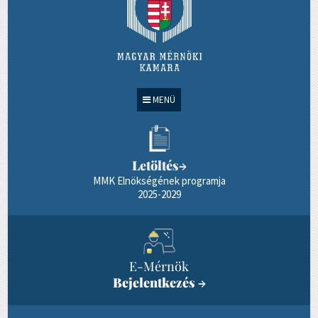
MENÜ
Letöltés
→
MMK Elnökségének programja
2025-2029
E-Mérnök
Bejelentkezés
→