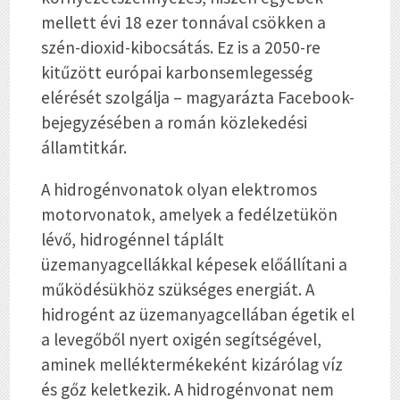
mellett évi 18 ezer tonnával csökken a
szén-dioxid-kibocsátás. Ez is a 2050-re
kitűzött európai karbonsemlegesség
elérését szolgálja – magyarázta Facebook-
bejegyzésében a román közlekedési
államtitkár.
A hidrogénvonatok olyan elektromos
motorvonatok, amelyek a fedélzetükön
lévő, hidrogénnel táplált
üzemanyagcellákkal képesek előállítani a
működésükhöz szükséges energiát. A
hidrogént az üzemanyagcellában égetik el
a levegőből nyert oxigén segítségével,
aminek melléktermékeként kizárólag víz
és gőz keletkezik. A hidrogénvonat nem