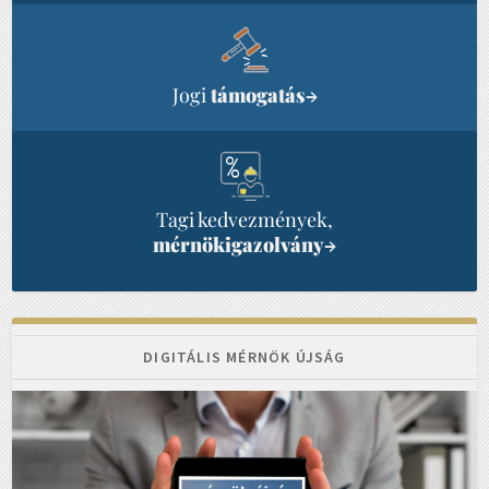
Jogi
támogatás
→
Tagi kedvezmények,
mérnökigazolvány
→
DIGITÁLIS MÉRNÖK ÚJSÁG