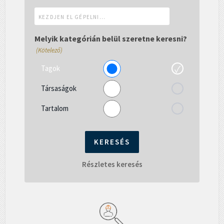
Kezdjen
el
gépelni...
Melyik kategórián belül szeretne keresni?
(Kötelező)
Tagok
Társaságok
Tartalom
Részletes keresés