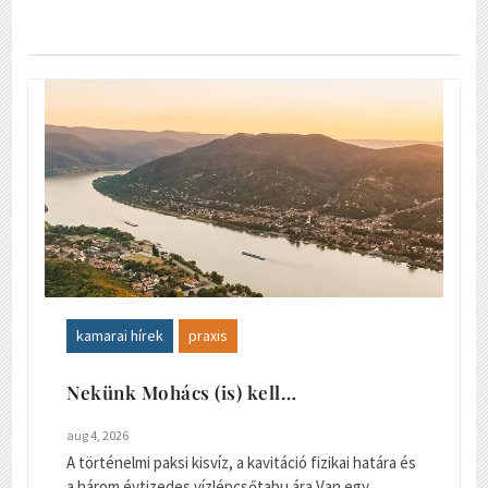
kamarai hírek
praxis
Nekünk Mohács (is) kell…
aug 4, 2026
A történelmi paksi kisvíz, a kavitáció fizikai határa és
a három évtizedes vízlépcsőtabu ára Van egy