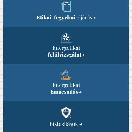
Etikai-fegyelmi
eljárás
→
Energetikai
felülvizsgálat
→
Energetikai
tanácsadás
→
Biztosítások
→