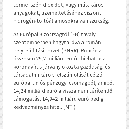
termel szén-dioxidot, vagy más, káros
anyagokat, üzemeltetéséhez viszont
hidrogén-töltőállamosokra van szükség.
Az Európai Bizottságtól (EB) tavaly
szeptemberben hagyta jóvá a román
helyreállítási tervet (PNRR). Románia
összesen 29,2 milliárd eurót hívhat le a
koronavírus-járvány okozta gazdasági és
társadalmi károk felszámolását célzó
európai uniós pénzügyi csomagból, amiből
14,24 milliárd euró a vissza nem térítendő
támogatás, 14,942 milliárd euró pedig
kedvezményes hitel. (MTI)