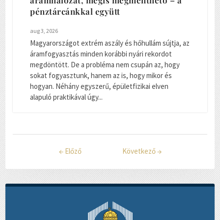
áramhálózat, mégis megmenthető – a
pénztárcánkkal együtt
aug 3, 2026
Magyarországot extrém aszály és hőhullám sújtja, az
áramfogyasztás minden korábbi nyári rekordot
megdöntött. De a probléma nem csupán az, hogy
sokat fogyasztunk, hanem az is, hogy mikor és
hogyan. Néhány egyszerű, épületfizikai elven
alapuló praktikával úgy...
←
Előző
Következő
→