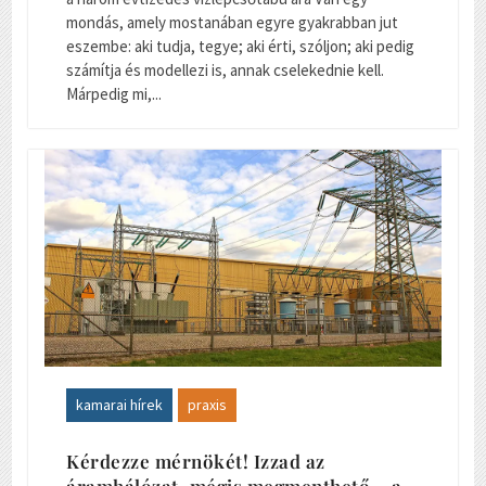
mondás, amely mostanában egyre gyakrabban jut
eszembe: aki tudja, tegye; aki érti, szóljon; aki pedig
számítja és modellezi is, annak cselekednie kell.
Márpedig mi,...
kamarai hírek
praxis
Kérdezze mérnökét! Izzad az