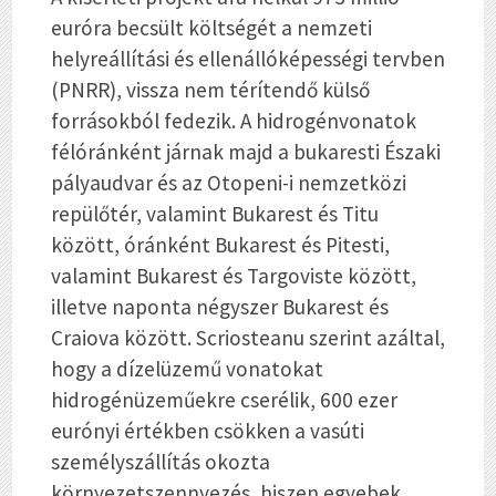
euróra becsült költségét a nemzeti
helyreállítási és ellenállóképességi tervben
(PNRR), vissza nem térítendő külső
forrásokból fedezik. A hidrogénvonatok
félóránként járnak majd a bukaresti Északi
pályaudvar és az Otopeni-i nemzetközi
repülőtér, valamint Bukarest és Titu
között, óránként Bukarest és Pitesti,
valamint Bukarest és Targoviste között,
illetve naponta négyszer Bukarest és
Craiova között. Scriosteanu szerint azáltal,
hogy a dízelüzemű vonatokat
hidrogénüzeműekre cserélik, 600 ezer
eurónyi értékben csökken a vasúti
személyszállítás okozta
környezetszennyezés, hiszen egyebek