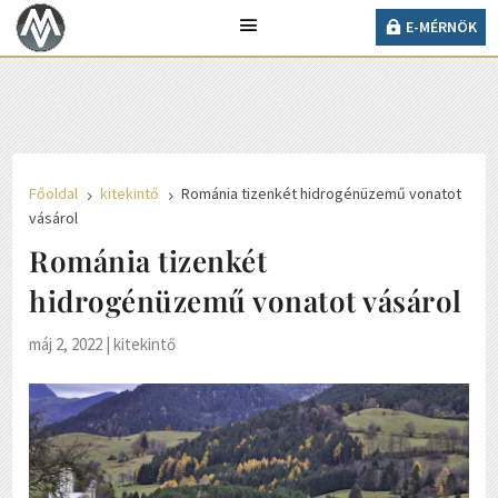
37° C
E-MÉRNÖK
Ma 2026. augusztus 05., szerda, Krisztina napja
van.
E-MÉRNÖK
Főoldal
kitekintő
Románia tizenkét hidrogénüzemű vonatot
5
5
vásárol
Románia tizenkét
hidrogénüzemű vonatot vásárol
máj 2, 2022
|
kitekintő