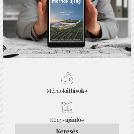
Mérnök
állások
→
Könyv
ajánló
→
Keresés