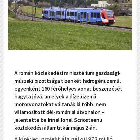
A román közlekedési minisztérium gazdasági-
műszaki bizottsága tizenkét hidrogénüzemű,
egyenként 160 férőhelyes vonat beszerzését
hagyta jóvá, amelyek a dízelüzemű
motorvonatokat váltanák ki több, nem
villamosított dél-romániai útvonalon –
jelentette be Irinel Ionel Scriosteanu
közlekedési államtitkár május 2-án.
A kísérleti projekt áfa nélkül 973 millió