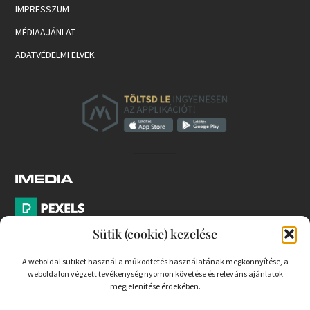
IMPRESSZUM
MÉDIAAJÁNLAT
ADATVÉDELMI ELVEK
Sütik (cookie) kezelése
A weboldal sütiket használ a működtetés használatának megkönnyítése, a
weboldalon végzett tevékenység nyomon követése és releváns ajánlatok
PARTNEREK
megjelenítése érdekében.
COOKIE SZABÁLYZAT