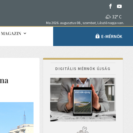
32° C
Ma 2026. augusztus 08., szombat, László napja van.
MAGAZIN
E-MÉRNÖK
DIGITÁLIS MÉRNÖK ÚJSÁG
rna