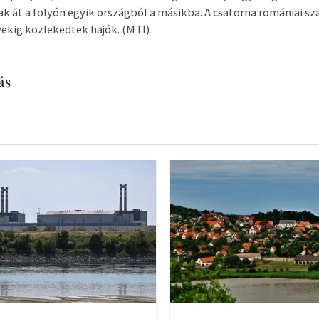
ak át a folyón egyik országból a másikba. A csatorna romániai s
vekig közlekedtek hajók. (MTI)
ás