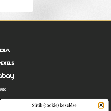
EREK
 SZABÁLYZAT
Sütik (cookie) kezelése