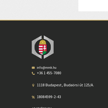
info@mmk.hu
+36 1 455-7080
1118 Budapest, Budaörsi út 125/A.
18084599-2-43