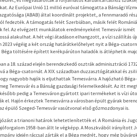
medrét, és megvásárolták a folyamatos karbantartáshoz szüksé
kat. Az Európai Unió 11 millió euróval támogatta a Bánsági Víz
gazgatósága (ABAB) által koordinált projektet, a fennmaradó rész
ól fedezték. A támogatás felét Szerbiában, másik felét Románi
k fel. Az elvégzett munkálatok eredményeként Temesvár ismét
ssá alakulhat. A hét végi átadáson elhangzott, a vízi szállítás új
 2023 végéig a két ország határátkelőhelyet nyit a Béga-csatorn
 Béga töltésére épített kerékpárúton haladók is átléphetik majd
an a 18. század elején berendezkedő osztrák adminisztráció 173
vá a Béga-csatornát. A XIX. században duzzasztógátakkal és zsil
 hogy nagyobb hajók is eljuthattak Temesvárra. A hajózható Béga
meg Temesvár és a Bánság gazdasági felemelkedését. Az itt me
később pedig a Temesváron gyártott ipari termékeket is vízi út
ták el. Hajón érkeztek Temesvárra a városban épült gyárak beren
az épülő Szeged-Temesvár vasútvonal első gőzmozdonyai is.
józást a trianoni határok lehetetlenítették el. A Románia és Jug
ajóforgalom 1958-ban állt le végképp. A Moszkvából irányított J
ampány idején ráccsal zárták el a Béga medrét, hogy még búváro