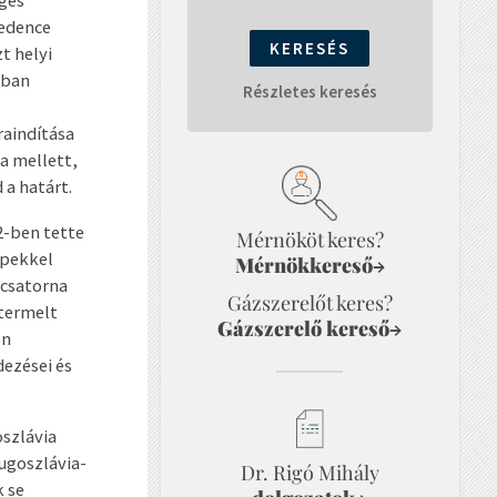
ges
medence
t helyi
ában
Részletes keresés
raindítása
a mellett,
 a határt.
2-ben tette
Mérnököt keres?
ipekkel
Mérnökkereső
→
-csatorna
Gázszerelőt keres?
gtermelt
Gázszerelő kereső
→
on
dezései és
oszlávia
ugoszlávia-
Dr. Rigó Mihály
k se