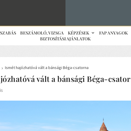
JSZABÁS
BESZÁMOLÓ, VIZSGA
KÉPZÉSEK
FAP ANYAGOK
BIZTOSÍTÁSI AJÁNLATOK
Ismét hajózhatóvá vált a bánsági Béga-csatorna
5
józhatóvá vált a bánsági Béga-csato
is