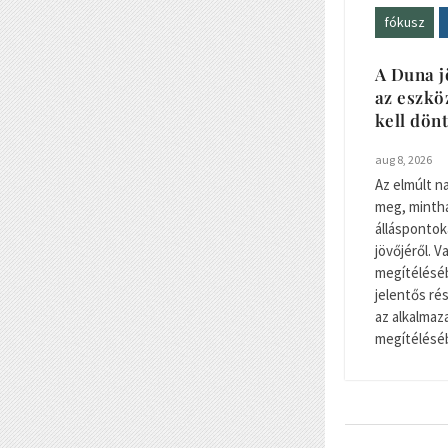
fókusz
A Duna j
az eszkö
kell dön
aug 8, 2026
Az elmúlt n
meg, minth
álláspontok
jövőjéről. 
megítéléséb
jelentős r
az alkalma
megítéléséb