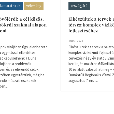
kamarai hírek
vélemény
országjáró
övőjéről: a cél közös,
Elkészültek a tervek 
zökről szakmai alapon
térség komplex vízi
teni
fejlesztéséhez
aug 7, 2026
apok vitájában úgy jelenhetett
Elkészültek a tervek a balato
a egymással ellentétes
komplex víziközmű-fejleszté
at képviselnénk a Duna
tervezés négy év alatt 3,2 mil
Valójában a problémák
került, és mai áron 646 milliár
en és az elérendő célok
10 év alatt valósulhat meg – 
észében egyetértünk, még ha
Dunántúli Regionális Vízmű Z
zandó műszaki eszközök
augusztus 7-én. ...
en...