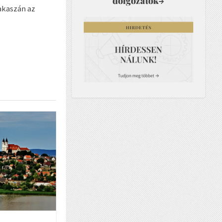
dolgozatok
→
zakaszán az