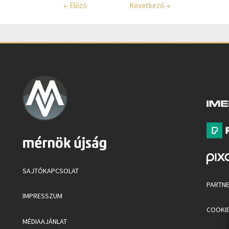
←
Előző
Következő
→
SAJTÓKAPCSOLAT
PARTN
IMPRESSZUM
COOKIE
MÉDIAAJÁNLAT