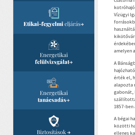
csatorna 
kotróhajó
Vízügyi I
forrásokb
Etikai-fegyelmi
eljárás
→
használtá
kikötőváro
érdekében
amelyen a
Energetikai
felülvizsgálat
→
A Bánságb
hajózható
érték el,
alapozta 
gabonát, 
Energetikai
tanácsadás
szállítot
→
1857-ben 
A bégai ha
közötti h
Biztosítások
→
ellenes k