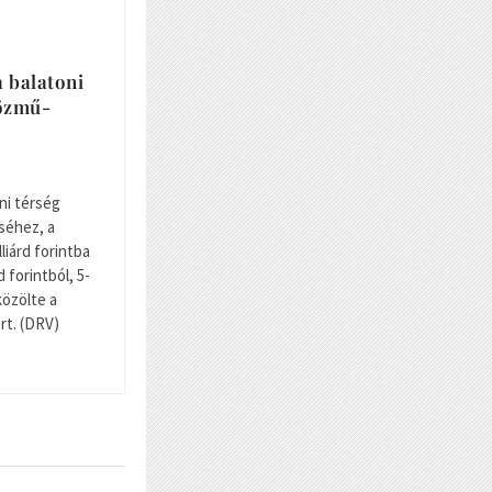
a balatoni
közmű-
ni térség
séhez, a
liárd forintba
d forintból, 5-
közölte a
rt. (DRV)