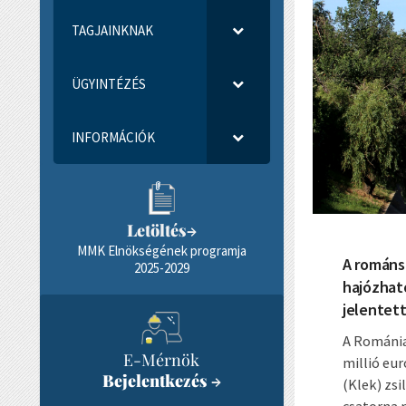
TAGJAINKNAK
ÜGYINTÉZÉS
INFORMÁCIÓK
Letöltés
→
MMK Elnökségének programja
A románsz
2025-2029
hajózhat
jelentett
A Románia
E-Mérnök
millió eur
Bejelentkezés
→
(Klek) zs