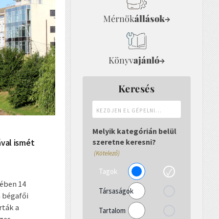
Mérnök
állások
→
Könyv
ajánló
→
Keresés
Kezdjen
el
gépelni...
Melyik kategórián belül
ával ismét
szeretne keresni?
(Kötelező)
Tagok
tében 14
Társaságok
a bégafői
rták a
Tartalom