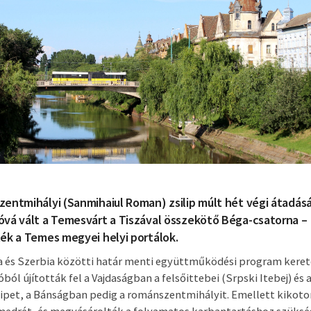
entmihályi (Sanmihaiul Roman) zsilip múlt hét végi átadás
óvá vált a Temesvárt a Tiszával összekötő Béga-csatorna –
ék a Temes megyei helyi portálok.
 és Szerbia közötti határ menti együttműködési program kere
óból újították fel a Vajdaságban a felsőittebei (Srpski Itebej) és 
ilipet, a Bánságban pedig a románszentmihályit. Emellett kikoto