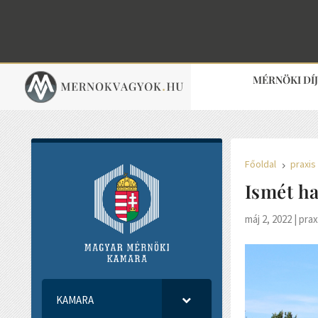
MÉRNÖKI DÍ
Főoldal
praxis
5
Ismét ha
máj 2, 2022
|
prax
KAMARA