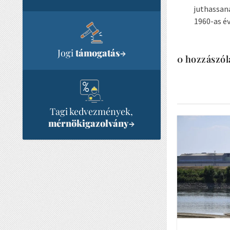
juthassan
1960-as é
Jogi
támogatás
→
0 hozzászól
Tagi kedvezmények,
mérnökigazolvány
→