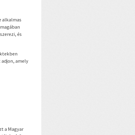
e alkalmas
is magában
szerezi, és
jektekben
 adjon, amely
zt a Magyar