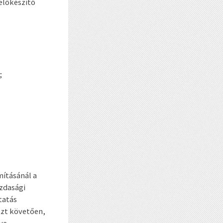
előkészítő
;
mításánál a
azdasági
tatás
Ezt követően,
lye