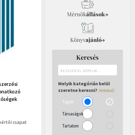
Mérnök
állások
→
Könyv
ajánló
→
Keresés
Kezdjen
el
gépelni...
szerzési
Melyik kategórián belül
szeretne keresni?
vonatkozó
(Kötelező)
etőségek
Tagok
Társaságok
kértői csapat
Tartalom