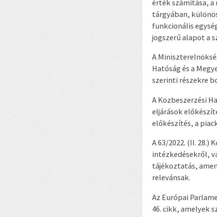
érték számítása, a
tárgyában, különös
funkcionális egysé
jogszerű alapot a s
A Miniszterelnöksé
Hatóság és a Megye
szerinti részekre b
A Közbeszerzési Ha
eljárások előkészí
előkészítés, a pia
A 63/2022. (II. 28
intézkedésekről, v
tájékoztatás, amen
relevánsak.
Az Európai Parlame
46. cikk, amelyek 