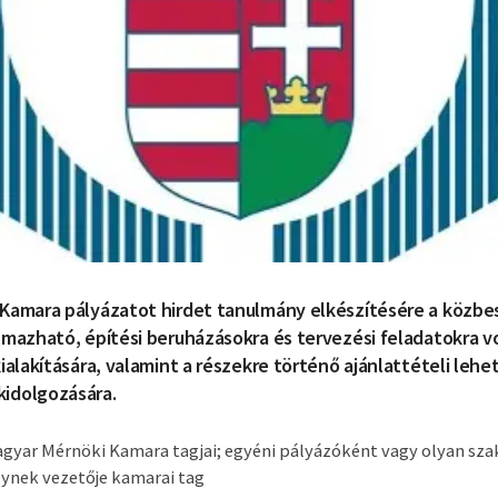
 Kamara pályázatot hirdet tanulmány elkészítésére a közbe
lmazható, építési beruházásokra és tervezési feladatokra 
kialakítására, valamint a részekre történő ajánlattételi leh
idolgozására.
agyar Mérnöki Kamara tagjai; egyéni pályázóként vagy olyan sza
ynek vezetője kamarai tag