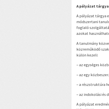
A pályázat tárgya 
A pályázat tárgya 
módszertani tanulm
foglaló szolgáltatá
azokat használható
A tanulmány közvet
közreműködő szake
külön kezeli:
– az egységes közb
– az egy közbeszerz
– a részstruktúra h
– az indokolási és
A pályázat eredmén