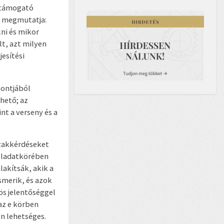
éstámogató
n megmutatja:
ni és mikor
lt, azt milyen
jesítési
pontjából
hető; az
nt a verseny és a
szakkérdéseket
feladatkörében
lakítsák, akik a
smerik, és azok
s jelentőséggel
az e körben
n lehetséges.