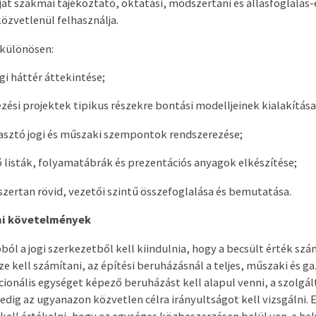
át szakmai tájékoztató, oktatási, módszertani és állásfoglalás-
zvetlenül felhasználja.
 különösen:
ogi háttér áttekintése;
vezési projektek tipikus részekre bontási modelljeinek kialakítása
asztó jogi és műszaki szempontok rendszerezése;
ő listák, folyamatábrák és prezentációs anyagok elkészítése;
szertan rövid, vezetői szintű összefoglalása és bemutatása.
mi követelmények
ól a jogi szerkezetből kell kiindulnia, hogy a becsült érték szá
ze kell számítani, az építési beruházásnál a teljes, műszaki és g
onális egységet képező beruházást kell alapul venni, a szolgál
dig az ugyanazon közvetlen célra irányultságot kell vizsgálni. 
 kell értékelni, hogy az egységes közbeszerzésen belül van-e he