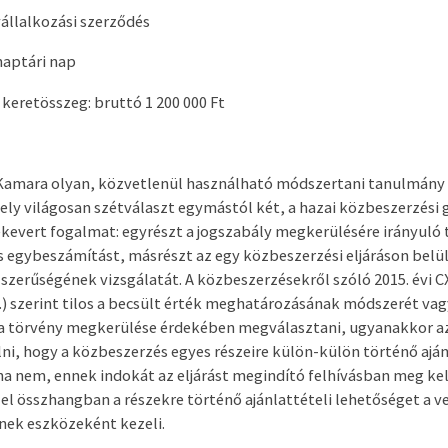
vállalkozási szerződés
 naptári nap
keretösszeg: bruttó 1 200 000 Ft
Kamara olyan, közvetlenül használható módszertani tanulmány 
amely világosan szétválaszt egymástól két, a hazai közbeszerzési
kevert fogalmat: egyrészt a jogszabály megkerülésére irányuló 
s egybeszámítást, másrészt az egy közbeszerzési eljáráson belül
lszerűségének vizsgálatát. A közbeszerzésekről szóló 2015. évi CX
) szerint tilos a becsült érték meghatározásának módszerét vag
 a törvény megkerülése érdekében megválasztani, ugyanakkor az
ni, hogy a közbeszerzés egyes részeire külön-külön történő aján
ha nem, ennek indokát az eljárást megindító felhívásban meg kell
zel összhangban a részekre történő ajánlattételi lehetőséget a v
ének eszközeként kezeli.