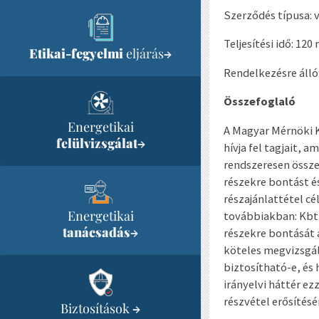
Szerződés típusa: 
Teljesítési idő: 120
Etikai-fegyelmi
eljárás
→
Rendelkezésre álló 
Összefoglaló
Energetikai
A Magyar Mérnöki 
felülvizsgálat
→
hívja fel tagjait, 
rendszeresen össze
részekre bontást é
részajánlattétel cé
Energetikai
továbbiakban: Kbt.
tanácsadás
→
részekre bontását
köteles megvizsgál
biztosítható-e, és 
irányelvi háttér ez
részvétel erősítés
Biztosítások
→