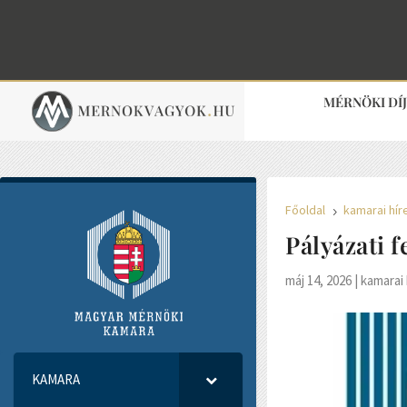
MÉRNÖKI DÍ
Főoldal
kamarai hír
5
Pályázati 
máj 14, 2026
|
kamarai 
KAMARA