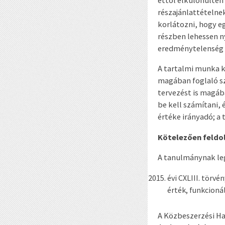
részajánlattételne
korlátozni, hogy eg
részben lehessen ny
eredménytelenség f
A tartalmi munka kö
magában foglaló sz
tervezést is magáb
be kell számítani,
értéke irányadó; a
Kötelezően feld
A tanulmánynak le
évi CXLIII. törvén
érték, funkcioná
A Közbeszerzési H