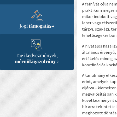
A felhívás célja n
praktikum megrende
mikor indokolt vag
lehet vagy célszer
Jogi
támogatás
→
tárgyi, szakági, te
lehetőségekre bont
A hivatalos hazai 
általános érvényű
Tagi kedvezmények,
értékelés mindig az
mérnökigazolvány
→
koordinációs kocká
A tanulmány elkész
érint, amelyek ka
eljárva – kiemelten
megvalósításban kö
következményeit s
bír arra tekintett
meghozott döntések