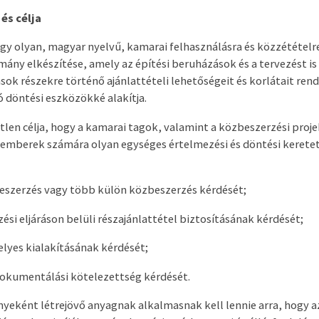
és célja
egy olyan, magyar nyelvű, kamarai felhasználásra és közzétételr
ány elkészítése, amely az építési beruházások és a tervezést 
sok részekre történő ajánlattételi lehetőségeit és korlátait rend
 döntési eszközökké alakítja.
len célja, hogy a kamarai tagok, valamint a közbeszerzési pro
mberek számára olyan egységes értelmezési és döntési keretet
eszerzés vagy több külön közbeszerzés kérdését;
ési eljáráson belüli részajánlattétel biztosításának kérdését;
elyes kialakításának kérdését;
 dokumentálási kötelezettség kérdését.
yeként létrejövő anyagnak alkalmasnak kell lennie arra, hogy a