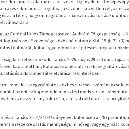
 részekre bontás tilalma és a beszerzési igények mesterséges egy
en a részekre bontás fogalma, az azonos közvetlen cél, a műsz
g és az a tétel, hogy önmagában a finanszírozási forrás különb
zétválasztásra.
g, az Európai Uniós Támogatásokat Auditáló Főigazgatóság, a 
i Jogú Városok Szövetsége közös példatára a Kbt. 19. § (2)–(3) 
ontás tilalmáról, külön figyelemmel az építési és projektfunkció
tóság keretében működő Tanács 2025. május 29-i útmutatója a 
tésével kapcsolatban, különösen a becsült érték meghatározás
ckutatás és a dokumentálás elvárásai tekintetében.
.) Korm. rendelet az egyajánlatos közbeszerzések számának csökke
alamint az ehhez kapcsolódó miniszteri módszertani iránymutat
nyiben azok a verseny fokozása, a részstruktúra és a piacnyitá
nt és a Tanács 2014/24/EU irányelve, különösen a (78) preambu
szerint a részekre osztás mennyiségi, minőségi vagy egymást köv