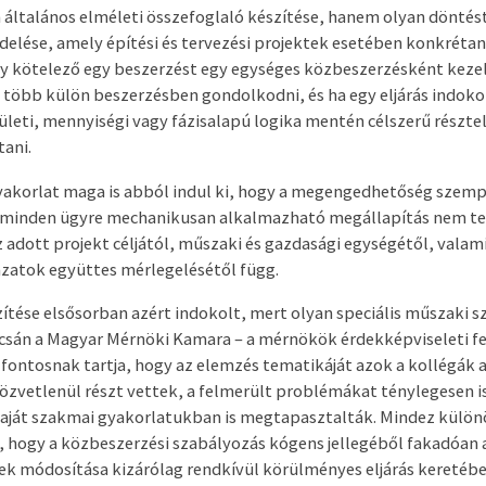
em általános elméleti összefoglaló készítése, hanem olyan dönt
lése, amely építési és tervezési projektek esetében konkréta
y kötelező egy beszerzést egy egységes közbeszerzésként kezel
ű több külön beszerzésben gondolkodni, és ha egy eljárás indoko
rületi, mennyiségi vagy fázisalapú logika mentén célszerű résztel
ani.
gyakorlat maga is abból indul ki, hogy a megengedhetőség szem
, minden ügyre mechanikusan alkalmazható megállapítás nem te
 adott projekt céljától, műszaki és gazdasági egységétől, valami
zatok együttes mérlegelésétől függ.
ítése elsősorban azért indokolt, mert olyan speciális műszaki 
pcsán a Magyar Mérnöki Kamara – a mérnökök érdekképviseleti 
 fontosnak tartja, hogy az elemzés tematikáját azok a kollégák a
zvetlenül részt vettek, a felmerült problémákat ténylegesen i
aját szakmai gyakorlatukban is megtapasztalták. Mindez különö
el, hogy a közbeszerzési szabályozás kógens jellegéből fakadóan 
 módosítása kizárólag rendkívül körülményes eljárás keretébe