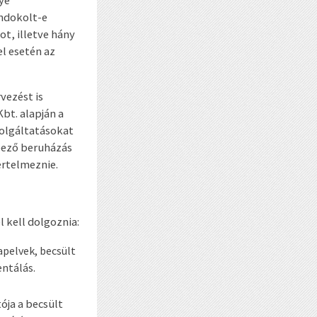
indokolt-e
ot, illetve hány
el esetén az
vezést is
bt. alapján a
zolgáltatásokat
épező beruházás
értelmeznie.
 kell dolgoznia:
lapelvek, becsült
entálás.
ja a becsült