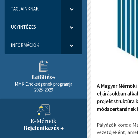
TAGJAINKNAK
ÜGYINTÉZÉS
INFORMÁCIÓK
Letöltés
→
MMK Elnökségének programja
A Magyar Mérnöki
2025-2029
eljárásokban alka
projektstruktúra 
módszertanának k
E-Mérnök
Pályázók köre: a M
Bejelentkezés
→
vezetőjeként, amel