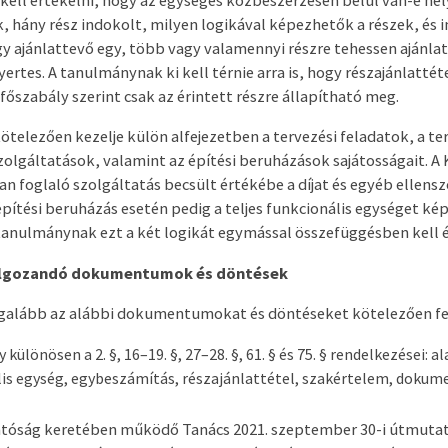
k, hány rész indokolt, milyen logikával képezhetők a részek, és 
y ajánlattevő egy, több vagy valamennyi részre tehessen ajánlat
ertes. A tanulmánynak ki kell térnie arra is, hogy részajánlattét
őszabály szerint csak az érintett részre állapítható meg.
telezően kezelje külön alfejezetben a tervezési feladatok, a ter
olgáltatások, valamint az építési beruházások sajátosságait. A K
an foglaló szolgáltatás becsült értékébe a díjat és egyéb ellens
 építési beruházás esetén pedig a teljes funkcionális egységet k
 tanulmánynak ezt a két logikát egymással összefüggésben kell 
olgozandó dokumentumok és döntések
galább az alábbi dokumentumokat és döntéseket kötelezően fel
y különösen a 2. §, 16–19. §, 27–28. §, 61. § és 75. § rendelkezései: a
lis egység, egybeszámítás, részajánlattétel, szakértelem, dokum
atóság keretében működő Tanács 2021. szeptember 30-i útmutató