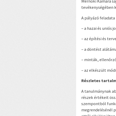
Mérnöki Kamara saj
tevékenységében kö
A pályázó feladata
– a hazai és uniós j
– az építési és ter
– a döntést alátám
– minták, ellenőrz
– az elkészült mód
Részletes tartal
A tanulmánynak abb
részek értékeit öss
szempontból funkci
megrendelésénél pe
ettől elkülönülten