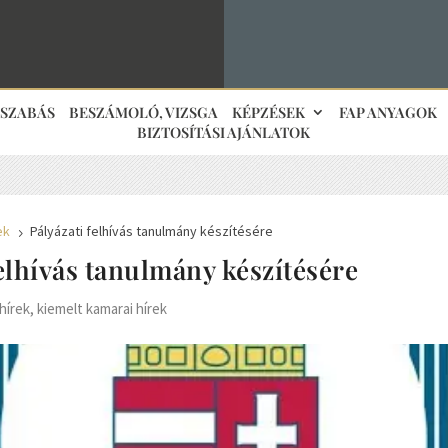
JSZABÁS
BESZÁMOLÓ, VIZSGA
KÉPZÉSEK
FAP ANYAGOK
BIZTOSÍTÁSI AJÁNLATOK
ek
Pályázati felhívás tanulmány készítésére
5
felhívás tanulmány készítésére
hírek
,
kiemelt kamarai hírek