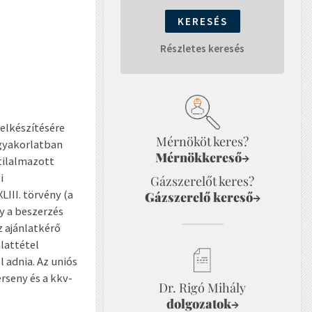
Részletes keresés
elkészítésére
Mérnököt keres?
 gyakorlatban
Mérnökkereső
→
tilalmazott
i
Gázszerelőt keres?
LIII. törvény (a
Gázszerelő kereső
→
y a beszerzés
 ajánlatkérő
lattétel
 adnia. Az uniós
erseny és a kkv-
Dr. Rigó Mihály
dolgozatok
→