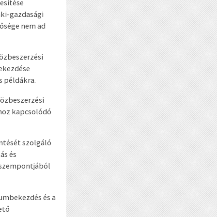
esítése
aki-gazdasági
özősége nem ad
Közbeszerzési
bekezdése
s példákra.
közbeszerzési
ához kapcsolódó
ntését szolgáló
ás és
s szempontjából
lumbekezdés és a
ető