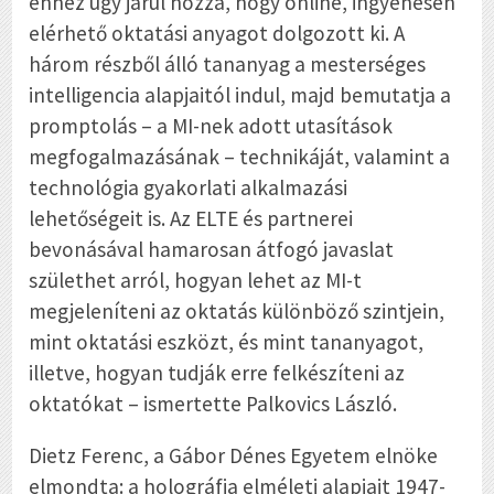
ehhez úgy járul hozzá, hogy online, ingyenesen
elérhető oktatási anyagot dolgozott ki. A
három részből álló tananyag a mesterséges
intelligencia alapjaitól indul, majd bemutatja a
promptolás – a MI-nek adott utasítások
megfogalmazásának – technikáját, valamint a
technológia gyakorlati alkalmazási
lehetőségeit is. Az ELTE és partnerei
bevonásával hamarosan átfogó javaslat
születhet arról, hogyan lehet az MI-t
megjeleníteni az oktatás különböző szintjein,
mint oktatási eszközt, és mint tananyagot,
illetve, hogyan tudják erre felkészíteni az
oktatókat – ismertette Palkovics László.
Dietz Ferenc, a Gábor Dénes Egyetem elnöke
elmondta: a holográfia elméleti alapjait 1947-