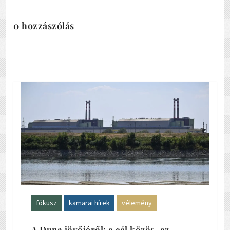
0 hozzászólás
fókusz
kamarai hírek
vélemény
A Duna jövőjéről: a cél közös, az