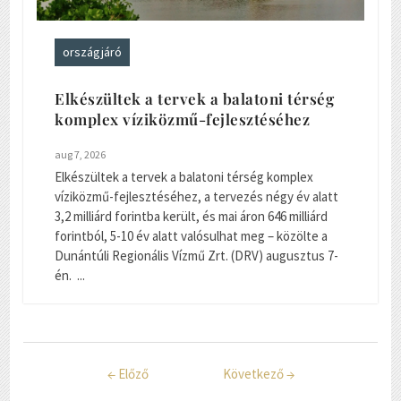
országjáró
Elkészültek a tervek a balatoni térség
komplex víziközmű-fejlesztéséhez
aug 7, 2026
Elkészültek a tervek a balatoni térség komplex
víziközmű-fejlesztéséhez, a tervezés négy év alatt
3,2 milliárd forintba került, és mai áron 646 milliárd
forintból, 5-10 év alatt valósulhat meg – közölte a
Dunántúli Regionális Vízmű Zrt. (DRV) augusztus 7-
én. ...
←
Előző
Következő
→