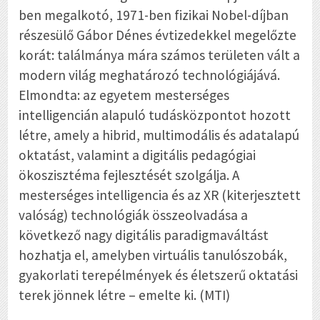
ben megalkotó, 1971-ben fizikai Nobel-díjban
részesülő Gábor Dénes évtizedekkel megelőzte
korát: találmánya mára számos területen vált a
modern világ meghatározó technológiájává.
Elmondta: az egyetem mesterséges
intelligencián alapuló tudásközpontot hozott
létre, amely a hibrid, multimodális és adatalapú
oktatást, valamint a digitális pedagógiai
ökoszisztéma fejlesztését szolgálja. A
mesterséges intelligencia és az XR (kiterjesztett
valóság) technológiák összeolvadása a
következő nagy digitális paradigmaváltást
hozhatja el, amelyben virtuális tanulószobák,
gyakorlati terepélmények és életszerű oktatási
terek jönnek létre – emelte ki. (MTI)