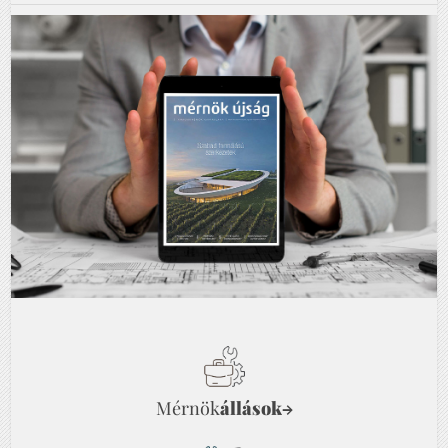
Mérnök
állások
→