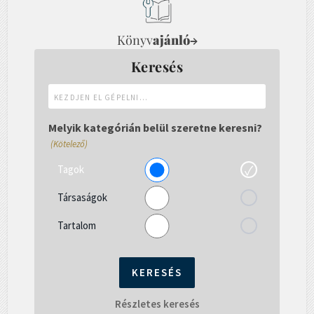
Könyv
ajánló
→
Keresés
Kezdjen
el
gépelni...
Melyik kategórián belül szeretne keresni?
(Kötelező)
Tagok
Társaságok
Tartalom
Részletes keresés