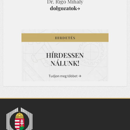
Dr. Rigó Mihály
dolgozatok
→