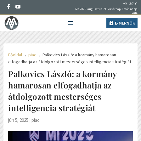
30° C
Ma 2026. augusztus 09., vasárnap, Emőd napja
van.
E-MÉRNÖK
Főoldal
piac
Palkovics László: a kormány hamarosan
5
5
elfogadhatja az átdolgozott mesterséges intelligencia stratégiát
Palkovics László: a kormány
hamarosan elfogadhatja az
átdolgozott mesterséges
intelligencia stratégiát
jún 5, 2025
|
piac