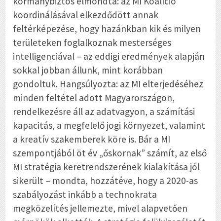
kormánybiztos elmondta: az MI Koalíció
koordinálásával elkezdődött annak
feltérképezése, hogy hazánkban kik és milyen
területeken foglalkoznak mesterséges
intelligenciával – az eddigi eredmények alapján
sokkal jobban állunk, mint korábban
gondoltuk. Hangsúlyozta: az MI elterjedéséhez
minden feltétel adott Magyarországon,
rendelkezésre áll az adatvagyon, a számítási
kapacitás, a megfelelő jogi környezet, valamint
a kreatív szakemberek köre is. Bár a MI
szempontjából öt év „őskornak” számít, az első
MI stratégia keretrendszerének kialakítása jól
sikerült – mondta, hozzátéve, hogy a 2020-as
szabályozást inkább a technokrata
megközelítés jellemezte, mivel alapvetően