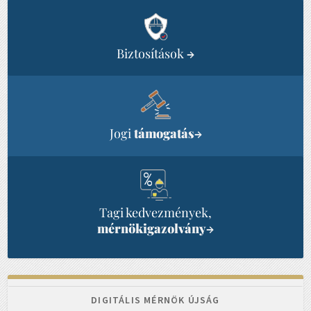
Biztosítások
→
Jogi
támogatás
→
Tagi kedvezmények,
mérnökigazolvány
→
DIGITÁLIS MÉRNÖK ÚJSÁG