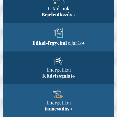
E-Mérnök
Bejelentkezés
→
Etikai-fegyelmi
eljárás
→
Energetikai
felülvizsgálat
→
Energetikai
tanácsadás
→