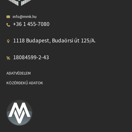
info@mmk.hu
+36 1 455-7080
1118 Budapest, Budaörsi út 125/A.
18084599-2-43
ADATVÉDELEM
KÖZÉRDEKŰ ADATOK