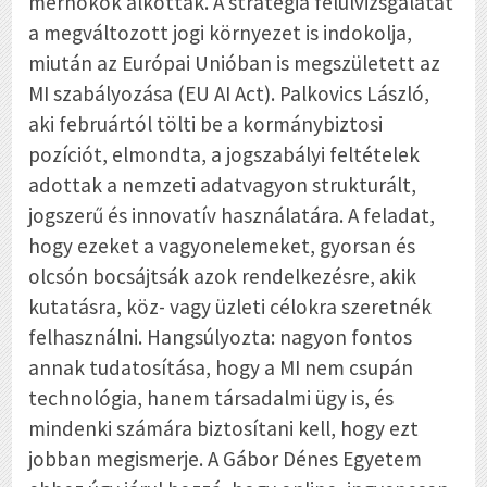
mérnökök alkották. A stratégia felülvizsgálatát
a megváltozott jogi környezet is indokolja,
miután az Európai Unióban is megszületett az
MI szabályozása (EU AI Act). Palkovics László,
aki februártól tölti be a kormánybiztosi
pozíciót, elmondta, a jogszabályi feltételek
adottak a nemzeti adatvagyon strukturált,
jogszerű és innovatív használatára. A feladat,
hogy ezeket a vagyonelemeket, gyorsan és
olcsón bocsájtsák azok rendelkezésre, akik
kutatásra, köz- vagy üzleti célokra szeretnék
felhasználni. Hangsúlyozta: nagyon fontos
annak tudatosítása, hogy a MI nem csupán
technológia, hanem társadalmi ügy is, és
mindenki számára biztosítani kell, hogy ezt
jobban megismerje. A Gábor Dénes Egyetem