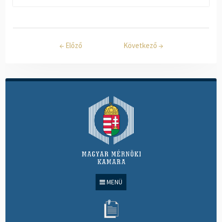
←
Előző
Következő
→
MENÜ