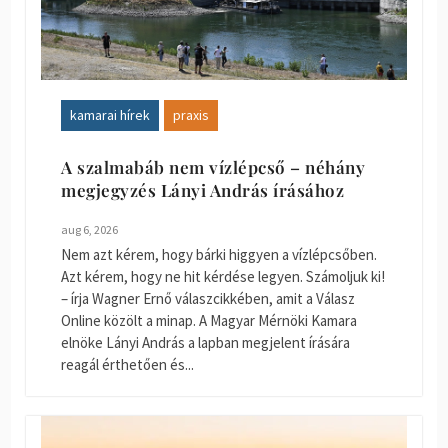
kamarai hírek
praxis
A szalmabáb nem vízlépcső – néhány
megjegyzés Lányi András írásához
aug 6, 2026
Nem azt kérem, hogy bárki higgyen a vízlépcsőben.
Azt kérem, hogy ne hit kérdése legyen. Számoljuk ki!
– írja Wagner Ernő válaszcikkében, amit a Válasz
Online közölt a minap. A Magyar Mérnöki Kamara
elnöke Lányi András a lapban megjelent írására
reagál érthetően és...