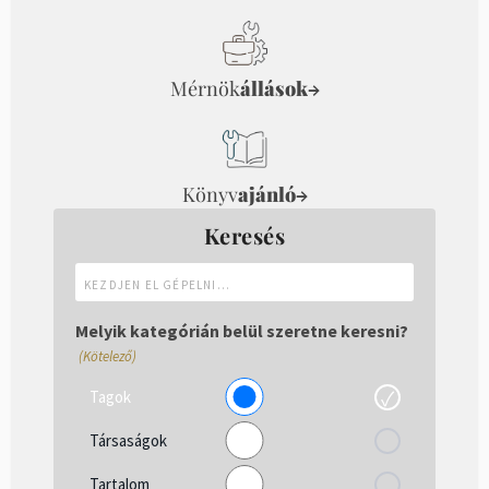
Mérnök
állások
→
Könyv
ajánló
→
Keresés
Kezdjen
el
gépelni...
Melyik kategórián belül szeretne keresni?
(Kötelező)
Tagok
Társaságok
Tartalom