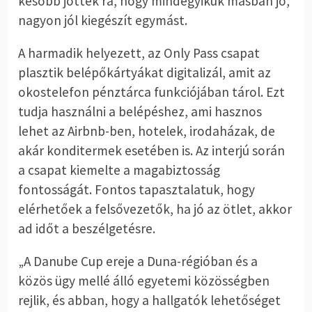
később jöttek rá, hogy mindegyikük másban jó,
nagyon jól kiegészít egymást.
A harmadik helyezett, az Only Pass csapat
plasztik belépőkártyákat digitalizál, amit az
okostelefon pénztárca funkciójában tárol. Ezt
tudja használni a belépéshez, ami hasznos
lehet az Airbnb-ben, hotelek, irodaházak, de
akár konditermek esetében is. Az interjú során
a csapat kiemelte a magabiztosság
fontosságát. Fontos tapasztalatuk, hogy
elérhetőek a felsővezetők, ha jó az ötlet, akkor
ad időt a beszélgetésre.
„A Danube Cup ereje a Duna-régióban és a
közös ügy mellé álló egyetemi közösségben
rejlik, és abban, hogy a hallgatók lehetőséget