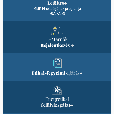
Letöltés
→
MMK Elnökségének programja
2025-2029
E-Mérnök
Bejelentkezés
→
Etikai-fegyelmi
eljárás
→
Energetikai
felülvizsgálat
→