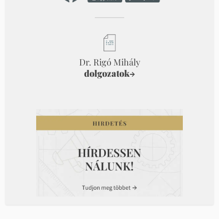
Dr. Rigó Mihály
dolgozatok
→