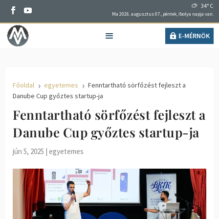
34° C
Ma 2026. augusztus 07., péntek, Ibolya napja van.
E-MÉRNÖK
Főoldal
egyetemes
Fenntartható sörfőzést fejleszt a
5
5
Danube Cup győztes startup-ja
Fenntartható sörfőzést fejleszt a
Danube Cup győztes startup-ja
jún 5, 2025
|
egyetemes