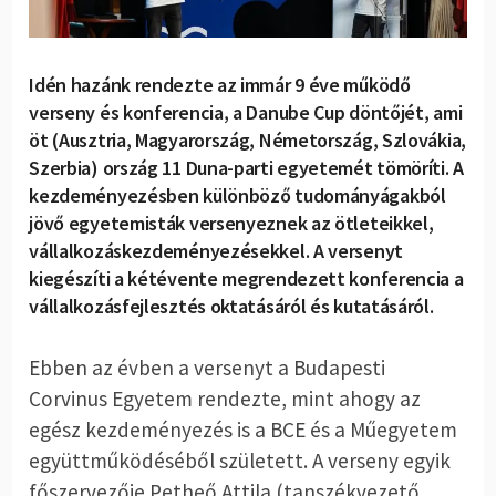
Idén hazánk rendezte az immár 9 éve működő
verseny és konferencia, a Danube Cup döntőjét, ami
öt (Ausztria, Magyarország, Németország, Szlovákia,
Szerbia) ország 11 Duna-parti egyetemét tömöríti. A
kezdeményezésben különböző tudományágakból
jövő egyetemisták versenyeznek az ötleteikkel,
vállalkozáskezdeményezésekkel. A versenyt
kiegészíti a kétévente megrendezett konferencia a
vállalkozásfejlesztés oktatásáról és kutatásáról.
Ebben az évben a versenyt a Budapesti
Corvinus Egyetem rendezte, mint ahogy az
egész kezdeményezés is a BCE és a Műegyetem
együttműködéséből született. A verseny egyik
főszervezője Petheő Attila (tanszékvezető,