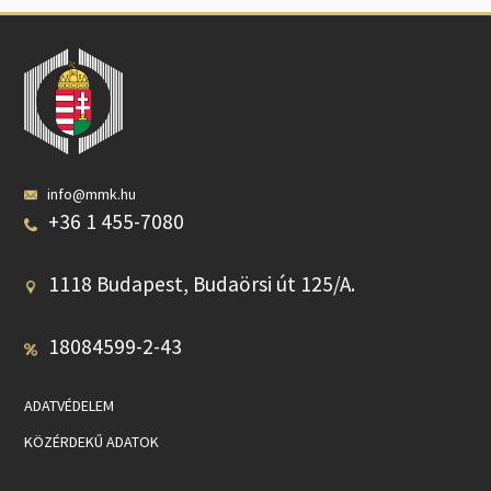
info@mmk.hu
+36 1 455-7080
1118 Budapest, Budaörsi út 125/A.
18084599-2-43
ADATVÉDELEM
KÖZÉRDEKŰ ADATOK