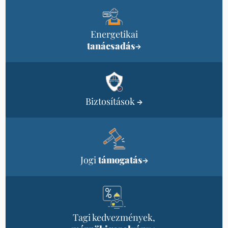
Energetikai
tanácsadás
→
Biztosítások
→
Jogi
támogatás
→
Tagi kedvezmények,