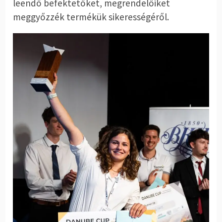
leendő befektetőket, megrendelőiket
meggyőzzék termékük sikerességéről.