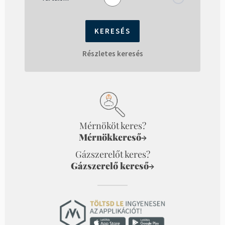
Részletes keresés
Mérnököt keres?
Mérnökkereső
→
Gázszerelőt keres?
Gázszerelő kereső
→