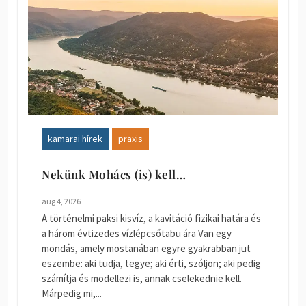
kamarai hírek
praxis
Nekünk Mohács (is) kell…
aug 4, 2026
A történelmi paksi kisvíz, a kavitáció fizikai határa és
a három évtizedes vízlépcsőtabu ára Van egy
mondás, amely mostanában egyre gyakrabban jut
eszembe: aki tudja, tegye; aki érti, szóljon; aki pedig
számítja és modellezi is, annak cselekednie kell.
Márpedig mi,...