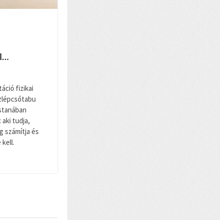
ll…
táció fizikai
ízlépcsőtabu
stanában
aki tudja,
ig számítja és
kell.