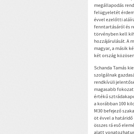
megállapodás rende
felügyeletét érdem
évvel ezelőtti alá
fenntartásáról és 
törvényben kell ki
hozzájárulását. A 
magyar, a másik két
két ország közösen 
Schanda Tamás kie
szolgálnak gazdasá
rendkívüli jelentő
magasabb fokozatb
értékű sztrádakapc
a korábban 100 kil
M30 befejező szaka
öt évvel a határidő
összes rá eső elemé
alatt vonatozhatu