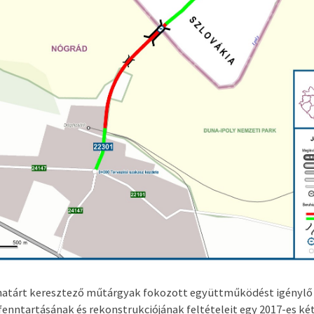
határt keresztező műtárgyak fokozott együttműködést igénylő
enntartásának és rekonstrukciójának feltételeit egy 2017-es ké