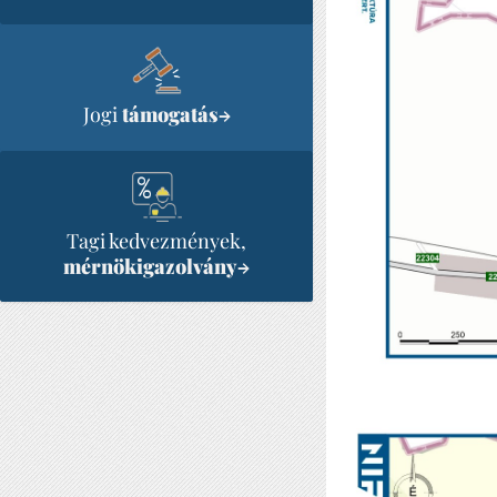
Jogi
támogatás
→
Tagi kedvezmények,
mérnökigazolvány
→