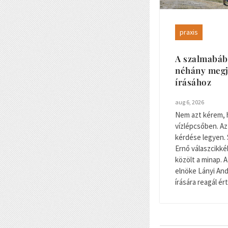
praxis
A szalmabáb
néhány megj
írásához
aug 6, 2026
Nem azt kérem, 
vízlépcsőben. Az
kérdése legyen. 
Ernő válaszcikké
közölt a minap.
elnöke Lányi And
írására reagál ér