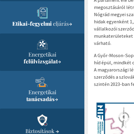
A parlament elé be
megosztásáról létr
Nógrád megyei sza
hidak egyenként 1,7
Etikai-fegyelmi
eljárás
→
vállalkozói szerző
munkaterületeket 
várható.
Energetikai
A Győr-Moson-Sopr
felülvizsgálat
→
híd épül, mindkét o
A magyarországi lé
szerződés a szlová
szintén 2023-ban f
Energetikai
tanácsadás
→
Biztosítások
→