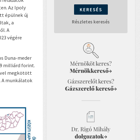
i feladatok
en. Az Ipoly
t épülnek új
Részletes keresés
ltak, a
ől. A
023 végére
ros Duna-meder
Mérnököt keres?
 milliárd forint.
Mérnökkereső
→
vővel megkötött
a. A munkálatok
Gázszerelőt keres?
Gázszerelő kereső
→
Dr. Rigó Mihály
dolgozatok
→