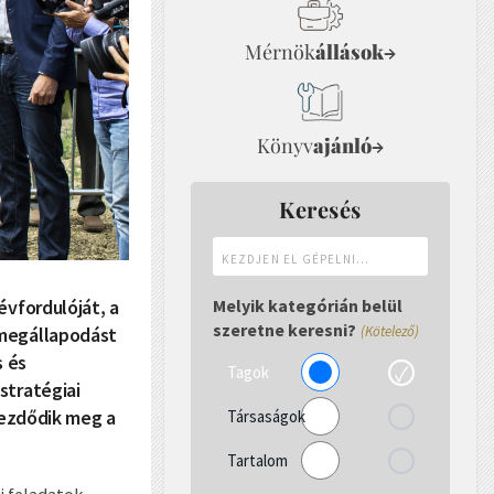
Mérnök
állások
→
Könyv
ajánló
→
Keresés
Kezdjen
el
gépelni...
évfordulóját, a
Melyik kategórián belül
szeretne keresni?
 megállapodást
(Kötelező)
s és
Tagok
stratégiai
kezdődik meg a
Társaságok
Tartalom