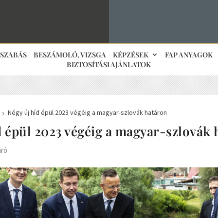
JSZABÁS
BESZÁMOLÓ, VIZSGA
KÉPZÉSEK
FAP ANYAGOK
BIZTOSÍTÁSI AJÁNLATOK
Négy új híd épül 2023 végéig a magyar-szlovák határon
5
d épül 2023 végéig a magyar-szlovák
áró