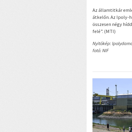
Az államtitkár eml
átkelőn. Az Ipoly-
összesen négy hídd
felé”. (MTI)
Nyitókép: Ipolydamá
fotó: NIF