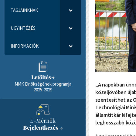
TAGJAINKNAK
ÜGYINTÉZÉS
INFORMÁCIÓK
Letöltés
→
„A napokban ünnep
MMK Elnökségének programja
2025-2029
közeljövőben úja
szentesíthet az 
Technológiai Mini
államtitkár kifej
E-Mérnök
leghosszabb közö
Bejelentkezés
→