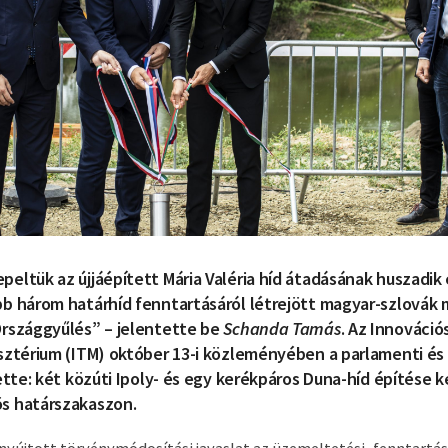
eltük az újjáépített Mária Valéria híd átadásának huszadik 
bb három határhíd fenntartásáról létrejött magyar-szlovák
Országgyűlés” – jelentette be
Schanda Tamás
. Az Innováció
sztérium (ITM) október 13-i közleményében a parlamenti és 
tette: két közúti Ipoly- és egy kerékpáros Duna-híd építése 
s határszakaszon.