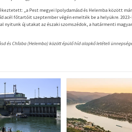
ékeztetett: „a Pest megyei Ipolydamásd és Helemba között már
híd acél főtartóit szeptember végén emelték be a helyükre. 2023
al nyitunk új utakat az északi szomszédok, a határmenti magyar
sd és Chľaba (Helemba) között épülő híd alapkő letételi ünnepsége 