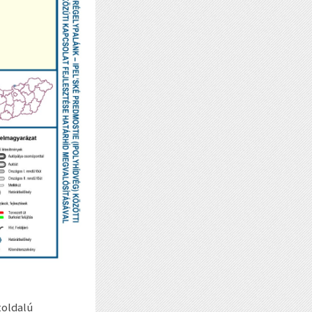
toldalú