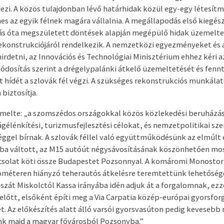
zi. A közös tulajdonban lévő határhidak közül egy-egy létesítm
es az egyik félnek magára vállalnia. A megállapodás első kiegész
írás óta megszületett döntések alapján megépülő hidak üzemelte
rekonstrukciójáról rendelkezik. A nemzetközi egyezményeket és 
hirdetni, az Innovációs és Technológiai Minisztérium ehhez kéri 
módosítás szerint a drégelypalánki átkelő üzemeltetését és fennt
 hídét a szlovák fél végzi. A szükséges rekonstrukciós munkálato
biztosítja.
melte: „a szomszédos országokkal közös közlekedési beruházá
gélénkítési, turizmusfejlesztési célokat, és nemzetpolitikai sz
séggel bírnak. A szlovák féllel való együttműködésünk az elmúl
a váltott, az M15 autóút négysávosításának köszönhetően mos
solat köti össze Budapestet Pozsonnyal. A komáromi Monostori
ométeren hiányzó teherautós átkelésre teremtettünk lehetősége
szát Miskolctól Kassa irányába idén adjuk át a forgalomnak, ez
 előtt, elsőként építi meg a Via Carpatia közép-európai gyorsfor
t. Az előkészítés alatt álló varsói gyorsvasúton pedig kevesebb 
nk majd a magyar fővárosból Pozsonyba.”