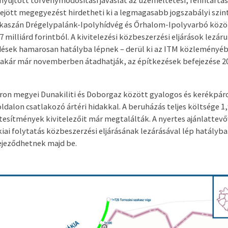
nyújtott törvénymódosítási javaslat az üzemeltetési, fenntartás
ejött megegyezést hirdetheti ki a legmagasabb jogszabályi szint
kaszán Drégelypalánk-Ipolyhídvég és Őrhalom-Ipolyvarbó közöt
 milliárd forintból. A kivitelezési közbeszerzési eljárások lezáru
dések hamarosan hatályba lépnek – derül ki az ITM közleményéb
akár már novemberben átadhatják, az építkezések befejezése 2
on megyei Dunakiliti és Doborgaz között gyalogos és kerékpá
ldalon csatlakozó ártéri hidakkal. A beruházás teljes költsége 1,9
tesítmények kivitelezőit már megtalálták. A nyertes ajánlatte
kiai folytatás közbeszerzési eljárásának lezárásával lép hatályb
ejeződhetnek majd be.