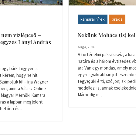
kamarai hírek
praxis
 nem vízlépcső –
Nekünk Mohács (is) ke
egyzés Lányi András
aug 4, 2026
A történelmi paksi kisvíz, a kavi
határa és a három évtizedes v
ára Van egy mondás, amely mo
hogy bárki higgyen a
egyre gyakrabban jut eszembe: 
t kérem, hogy ne hit
tegye; aki érti, szóljon; aki ped
Számoljuk ki! – írja Wagner
modellezi is, annak cselekednie 
ben, amit a Válasz Online
Márpedig mi,...
 A Magyar Mérnöki Kamara
rás a lapban megjelent
thetően és...