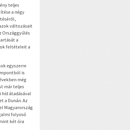
ény teljes
ítése a négy
téséről,
azok változásait
az Országgyűlés
artását a
k feltételeit a
sok egyszerre
empontból is
t években még
t már teljes
 híd átadásával
t a Dunán. Az
zel Magyarország
galmi folyosó
mint két óra