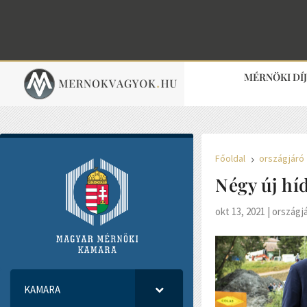
MÉRNÖKI DÍ
Főoldal
országjáró
5
Négy új hí
okt 13, 2021
|
országj
KAMARA