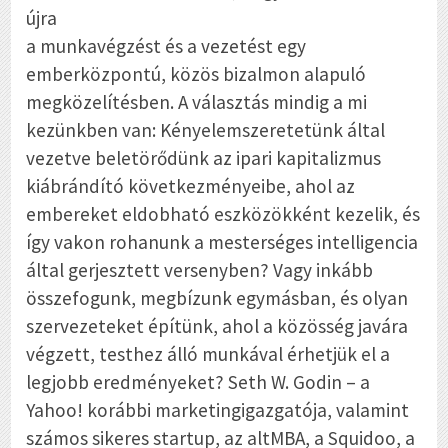
újra
a munkavégzést és a vezetést egy
emberközpontú, közös bizalmon alapuló
megközelítésben. A választás mindig a mi
kezünkben van: Kényelemszeretetünk által
vezetve beletörődünk az ipari kapitalizmus
kiábrándító következményeibe, ahol az
embereket eldobható eszközökként kezelik, és
így vakon rohanunk a mesterséges intelligencia
által gerjesztett versenyben? Vagy inkább
összefogunk, megbízunk egymásban, és olyan
szervezeteket építünk, ahol a közösség javára
végzett, testhez álló munkával érhetjük el a
legjobb eredményeket? Seth W. Godin – a
Yahoo! korábbi marketingigazgatója, valamint
számos sikeres startup, az altMBA, a Squidoo, a