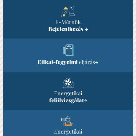
E-Mérnök
Bejelentkezés
→
Etikai-fegyelmi
eljárás
→
Energetikai
felülvizsgálat
→
Energetikai