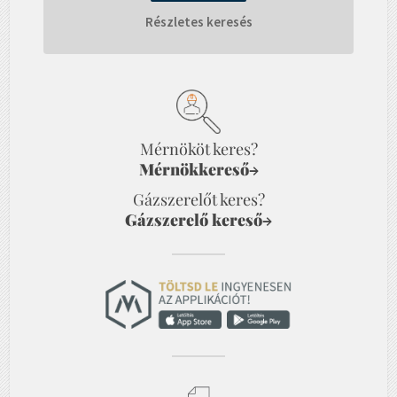
Részletes keresés
Mérnököt keres?
Mérnökkereső
→
Gázszerelőt keres?
Gázszerelő kereső
→