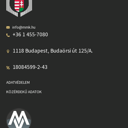
info@mmk.hu
+36 1 455-7080
1118 Budapest, Budaörsi út 125/A.
18084599-2-43
ADATVÉDELEM
KÖZÉRDEKŰ ADATOK