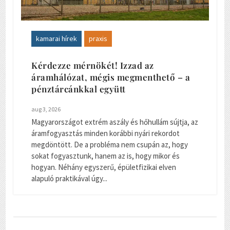
kamarai hírek
praxis
Kérdezze mérnökét! Izzad az
áramhálózat, mégis megmenthető – a
pénztárcánkkal együtt
aug 3, 2026
Magyarországot extrém aszály és hőhullám sújtja, az
áramfogyasztás minden korábbi nyári rekordot
megdöntött. De a probléma nem csupán az, hogy
sokat fogyasztunk, hanem az is, hogy mikor és
hogyan. Néhány egyszerű, épületfizikai elven
alapuló praktikával úgy...