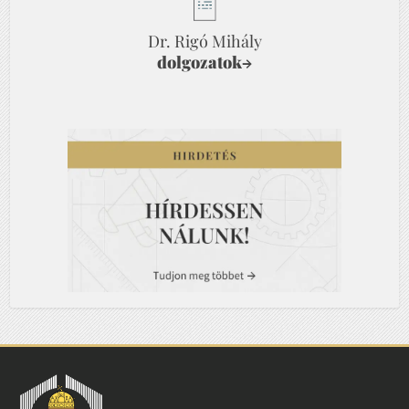
Dr. Rigó Mihály
dolgozatok
→