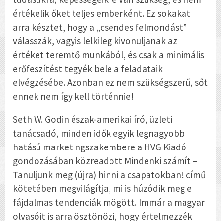
értékelik őket teljes emberként. Ez sokakat
arra késztet, hogy a „csendes felmondást”
válasszák, vagyis lelkileg kivonuljanak az
értéket teremtő munkából, és csak a minimális
erőfeszítést tegyék bele a feladataik
elvégzésébe. Azonban ez nem szükségszerű, sőt
ennek nem így kell történnie!
Seth W. Godin észak-amerikai író, üzleti
tanácsadó, minden idők egyik legnagyobb
hatású marketingszakembere a HVG Kiadó
gondozásában közreadott
Mindenki számít –
Tanuljunk meg (újra) hinni a csapatokban!
című
kötetében megvilágítja, mi is húzódik meg e
fájdalmas tendenciák mögött. Immár a magyar
olvasóit is arra ösztönözi, hogy értelmezzék