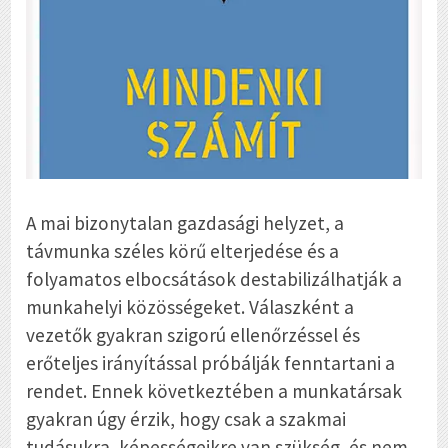
A mai bizonytalan gazdasági helyzet, a
távmunka széles körű elterjedése és a
folyamatos elbocsátások destabilizálhatják a
munkahelyi közösségeket. Válaszként a
vezetők gyakran szigorú ellenőrzéssel és
erőteljes irányítással próbálják fenntartani a
rendet. Ennek következtében a munkatársak
gyakran úgy érzik, hogy csak a szakmai
tudásukra, képességeikre van szükség, és nem