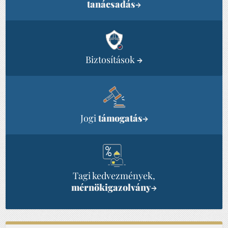
tanácsadás
→
Biztosítások
→
Jogi
támogatás
→
Tagi kedvezmények,
mérnökigazolvány
→