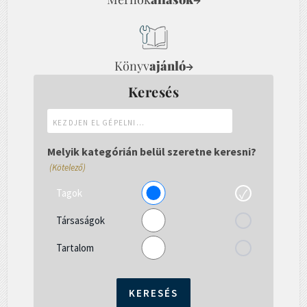
Könyv
ajánló
→
Keresés
Kezdjen
el
gépelni...
Melyik kategórián belül szeretne keresni?
(Kötelező)
Tagok
Társaságok
Tartalom