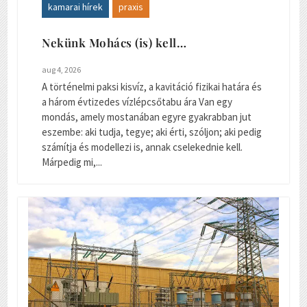
kamarai hírek
praxis
Nekünk Mohács (is) kell…
aug 4, 2026
A történelmi paksi kisvíz, a kavitáció fizikai határa és
a három évtizedes vízlépcsőtabu ára Van egy
mondás, amely mostanában egyre gyakrabban jut
eszembe: aki tudja, tegye; aki érti, szóljon; aki pedig
számítja és modellezi is, annak cselekednie kell.
Márpedig mi,...