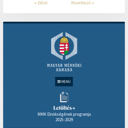
←
Előző
Következő
→
MENÜ
Letöltés
→
MMK Elnökségének programja
2025-2029