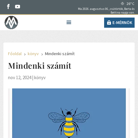
26° C
Ma 2026. augusztus 06., csütörtök, Berta és
Bettina napja van.
E-MÉRNÖK
Főoldal
könyv
Mindenki számít
5
5
Mindenki számít
nov 12, 2024
|
könyv