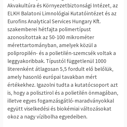
Akvakultúra és Környezetbiztonsági Intézet, az
ELKH Balatoni Limnológiai Kutatóintézet és az
Eurofins Analytical Services Hungary Kft.
szakemberei hétfajta polimertípust
azonosítottak az 50-100 mikrométer
mérettartományban, amelyek közül a
polipropilén- és a polietilén-szemcsék voltak a
leggyakoribbak. Típustól függetlenül 1000
literenként átlagosan 5,5 fordult elő belőlük,
amely hasonló európai tavakban mért
értékekhez. Igazolni tudta a kutatócsoport azt
is, hogy a polisztirol és a polietilén önmagában,
illetve egyes fogamzásgátló-maradványokkal
együtt viselkedési és biokémiai változásokat
okoz a nagy vízibolha egyedeiben.