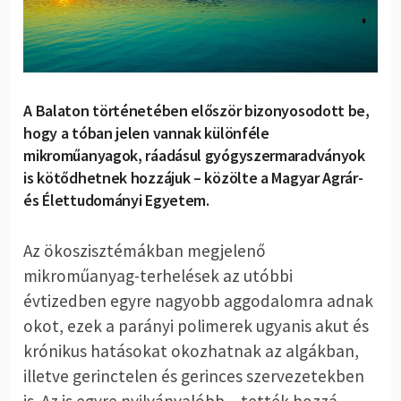
A Balaton történetében először bizonyosodott be,
hogy a tóban jelen vannak különféle
mikroműanyagok, ráadásul gyógyszermaradványok
is kötődhetnek hozzájuk – közölte a Magyar Agrár-
és Élettudományi Egyetem.
Az ökoszisztémákban megjelenő
mikroműanyag-terhelések az utóbbi
évtizedben egyre nagyobb aggodalomra adnak
okot, ezek a parányi polimerek ugyanis akut és
krónikus hatásokat okozhatnak az algákban,
illetve gerinctelen és gerinces szervezetekben
is. Az is egyre nyilvánvalóbb – tették hozzá –,