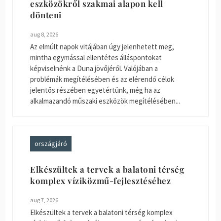
eszközökről szakmai alapon kell
dönteni
aug 8, 2026
Az elmúlt napok vitájában úgy jelenhetett meg,
mintha egymással ellentétes álláspontokat
képviselnénk a Duna jövőjéről. Valójában a
problémák megítélésében és az elérendő célok
jelentős részében egyetértünk, még ha az
alkalmazandó műszaki eszközök megítélésében...
országjáró
Elkészültek a tervek a balatoni térség
komplex víziközmű-fejlesztéséhez
aug 7, 2026
Elkészültek a tervek a balatoni térség komplex