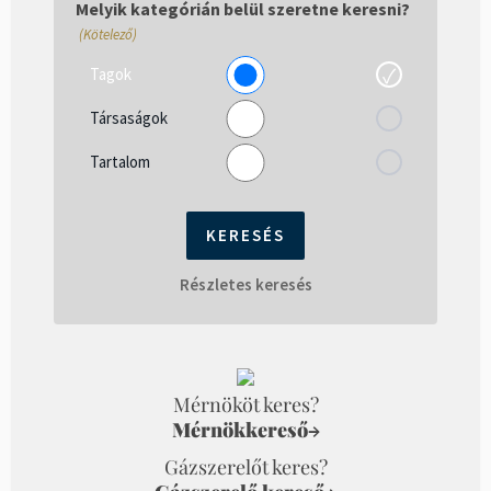
Melyik kategórián belül szeretne keresni?
(Kötelező)
Tagok
Társaságok
Tartalom
Részletes keresés
Mérnököt keres?
Mérnökkereső
→
Gázszerelőt keres?