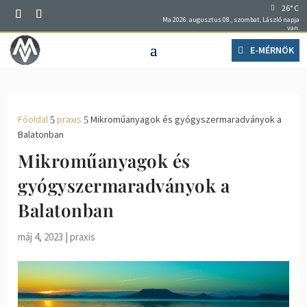
26° C
Ma 2026. augusztus 08., szombat, László napja
van.
E-MÉRNÖK
Főoldal
praxis
Mikroműanyagok és gyógyszermaradványok a
5
5
Balatonban
Mikroműanyagok és
gyógyszermaradványok a
Balatonban
máj 4, 2023
|
praxis