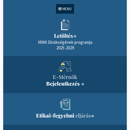
MENÜ
Letöltés
→
MMK Elnökségének programja
2025-2029
E-Mérnök
Bejelentkezés
→
Etikai-fegyelmi
eljárás
→