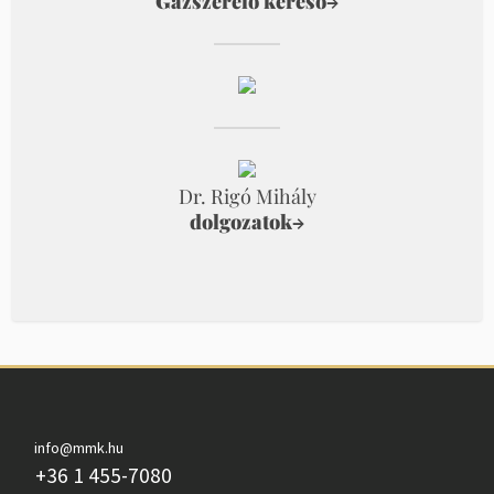
Gázszerelő kereső
→
Dr. Rigó Mihály
dolgozatok
→
info@mmk.hu
+36 1 455-7080