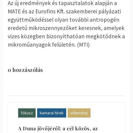
Az új eredmények és tapasztalatok alapján a
MATE és az Eurofins Kft. szakemberei pályázati
együttműködéssel olyan további antropogén
eredetű mikroszennyezőket keresnek, amelyek
vizes közegben bizonyíthatóan megkötődnek a
mikroműanyagok felületén. (MTI)
0 hozzászólás
fókusz
kamarai hírek
vélemény
A Duna jövőjéről: a cél közös, az