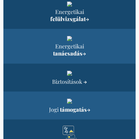
Energetikai
felülvizsgálat
→
Energetikai
tanácsadás
→
Biztosítások
→
Jogi
támogatás
→