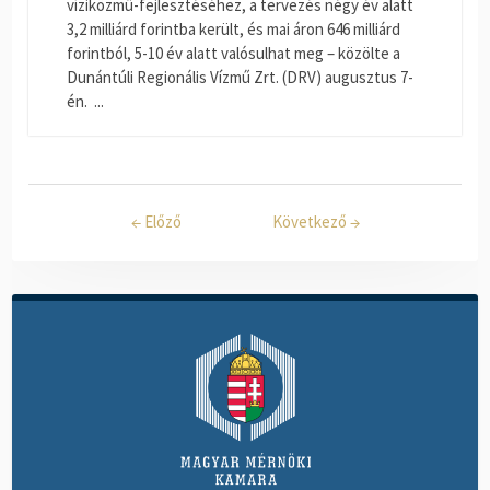
víziközmű-fejlesztéséhez, a tervezés négy év alatt
3,2 milliárd forintba került, és mai áron 646 milliárd
forintból, 5-10 év alatt valósulhat meg – közölte a
Dunántúli Regionális Vízmű Zrt. (DRV) augusztus 7-
én. ...
←
Előző
Következő
→