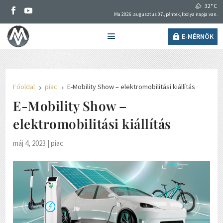
32° C
Ma 2026. augusztus 07., péntek, Ibolya napja van.
E-MÉRNÖK
Főoldal
piac
E-Mobility Show – elektromobilitási kiállítás
5
5
E-Mobility Show –
elektromobilitási kiállítás
máj 4, 2023
|
piac