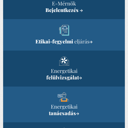
E-Mérnök
Bejelentkezés
→
Etikai-fegyelmi
eljárás
→
Energetikai
felülvizsgálat
→
Energetikai
tanácsadás
→