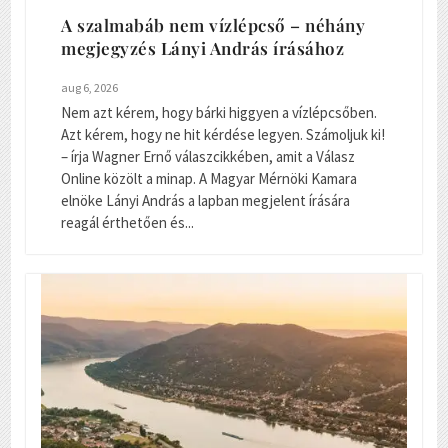
A szalmabáb nem vízlépcső – néhány
megjegyzés Lányi András írásához
aug 6, 2026
Nem azt kérem, hogy bárki higgyen a vízlépcsőben.
Azt kérem, hogy ne hit kérdése legyen. Számoljuk ki!
– írja Wagner Ernő válaszcikkében, amit a Válasz
Online közölt a minap. A Magyar Mérnöki Kamara
elnöke Lányi András a lapban megjelent írására
reagál érthetően és...