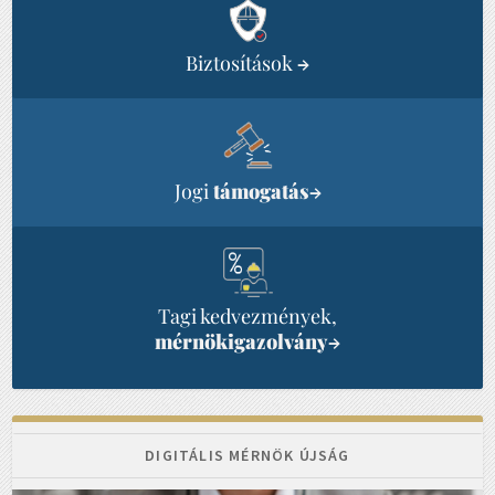
Biztosítások
→
Jogi
támogatás
→
Tagi kedvezmények,
mérnökigazolvány
→
DIGITÁLIS MÉRNÖK ÚJSÁG