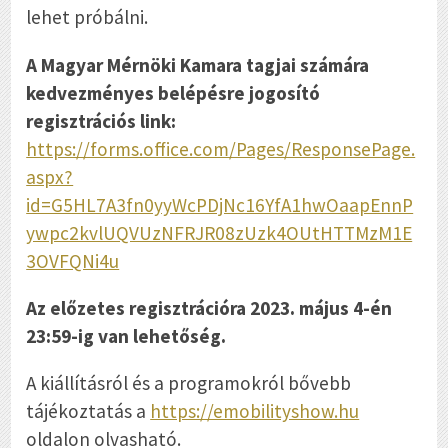
lehet próbálni.
A Magyar Mérnöki Kamara tagjai számára
kedvezményes belépésre jogosító
regisztrációs link:
https://forms.office.com/Pages/ResponsePage.
aspx?
id=G5HL7A3fn0yyWcPDjNc16YfA1hwOaapEnnP
ywpc2kvlUQVUzNFRJR08zUzk4OUtHTTMzM1E
3OVFQNi4u
Az előzetes regisztrációra 2023. május 4-én
23:59-ig van lehetőség.
A kiállításról és a programokról bővebb
tájékoztatás a
https://emobilityshow.hu
oldalon olvasható.