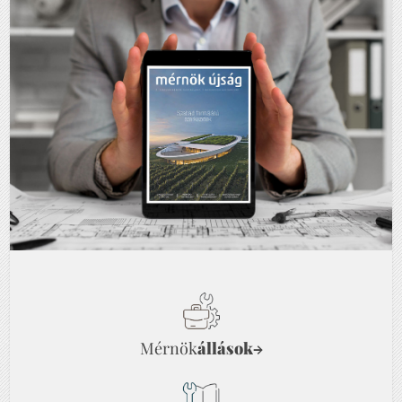
Mérnök
állások
→