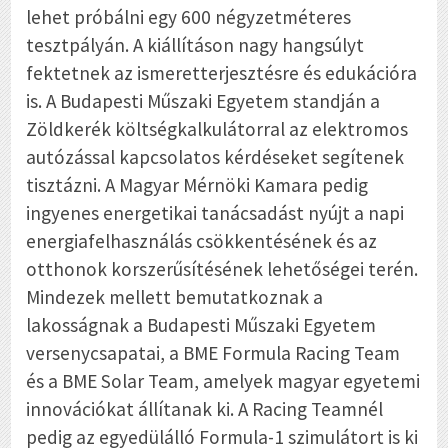
lehet próbálni egy 600 négyzetméteres
tesztpályán. A kiállításon nagy hangsúlyt
fektetnek az ismeretterjesztésre és edukációra
is. A Budapesti Műszaki Egyetem standján a
Zöldkerék költségkalkulátorral az elektromos
autózással kapcsolatos kérdéseket segítenek
tisztázni. A Magyar Mérnöki Kamara pedig
ingyenes energetikai tanácsadást nyújt a napi
energiafelhasználás csökkentésének és az
otthonok korszerűsítésének lehetőségei terén.
Mindezek mellett bemutatkoznak a
lakosságnak a Budapesti Műszaki Egyetem
versenycsapatai, a BME Formula Racing Team
és a BME Solar Team, amelyek magyar egyetemi
innovációkat állítanak ki. A Racing Teamnél
pedig az egyedülálló Formula-1 szimulátort is ki