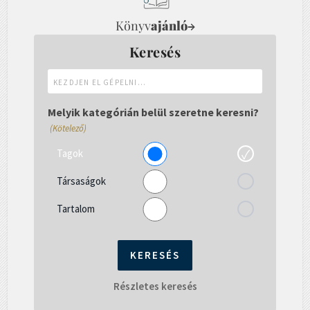
Könyv
ajánló
→
Keresés
Kezdjen
el
gépelni...
Melyik kategórián belül szeretne keresni?
(Kötelező)
Tagok
Társaságok
Tartalom
Részletes keresés