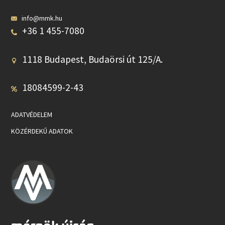
info@mmk.hu
+36 1 455-7080
1118 Budapest, Budaörsi út 125/A.
18084599-2-43
ADATVÉDELEM
KÖZÉRDEKŰ ADATOK