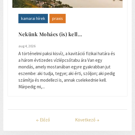
kamarai hírek
praxis
Nekünk Mohács (is) kell…
aug 4, 2026
A történelmi paksi kisvíz, a kavitáció fizikai határa és
a három évtizedes vízlépcsőtabu ára Van egy
mondás, amely mostanában egyre gyakrabban jut
eszembe: aki tudja, tegye; aki érti, szóljon; aki pedig
számítja és modellezi is, annak cselekednie kell.
Márpedig mi,...
←
Előző
Következő
→