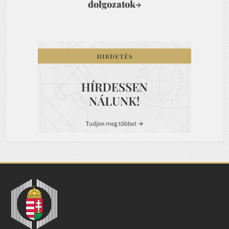
dolgozatok
→