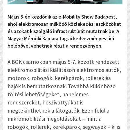
Május 5-én kezdődik az e-Mobility Show Budapest,
ahol elektromosan működő közlekedési eszközöket
és azokat kiszolgáló infrastruktúrát mutatnak be. A
Magyar Mérnöki Kamara tagjai kedvezményes árú
belépővel vehetnek részt a rendezvényen.
A BOK csarnokban május 5-7. között rendezett
elektromobilitási kiállításon elektromos autók,
motorok, robogók, kerékpárok, rollerek és
hajók is bemutatkoznak. Továbbá különböző
töltési lehetőségeket, napelemes
rendszereket, hőszivattyúkat is
megtekinthetnek a látogatók. Ezen felül a
mikromobilitási megoldásokat – mint a
robogók, rollerek, kerékpárok, segwayek – ki is