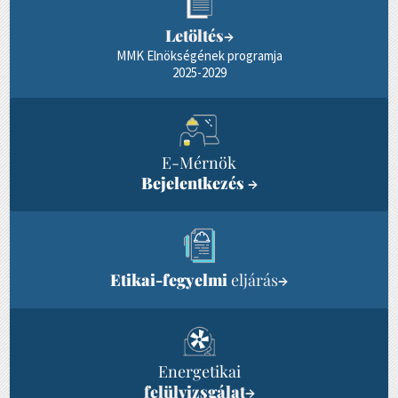
Letöltés
→
MMK Elnökségének programja
2025-2029
E-Mérnök
Bejelentkezés
→
Etikai-fegyelmi
eljárás
→
Energetikai
felülvizsgálat
→