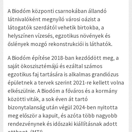
A Biodóm központi csarnokában állandó
látnivalóként megnyíló városi oázist a
látogatók szerdától vehetik birtokba, a
helyszínen vízesés, egzotikus növények és
őslények mozgó rekonstrukciói is láthatók.
A Biodóm építése 2018-ban kezdődött meg, a
saját ökoszisztémájú és ezáltal számos
egzotikus faj tartására is alkalmas grandiózus
épületnek a tervek szerint 2021-re kellett volna
elkészülnie. A Biodóm a főváros és a kormány
közötti viták, a sok éven át tartó
bizonytalanság után végül 2024-ben nyitotta
meg először a kapuit, és azóta több nagyobb
rendezvénynek és időszaki kiállításnak adott