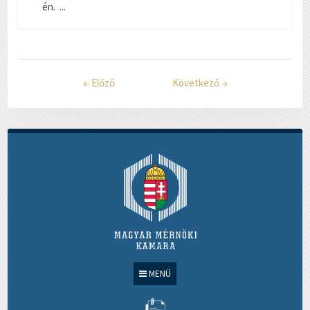
én. ...
←
Előző
Következő
→
MENÜ