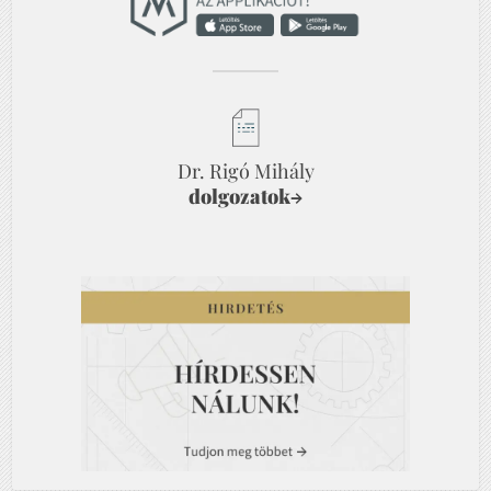
Dr. Rigó Mihály
dolgozatok
→