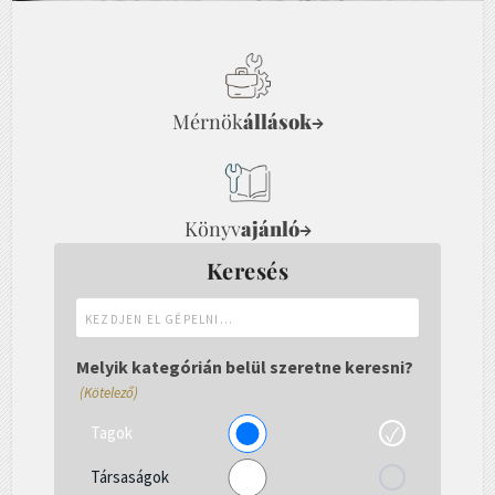
Mérnök
állások
→
Könyv
ajánló
→
Keresés
Kezdjen
el
gépelni...
Melyik kategórián belül szeretne keresni?
(Kötelező)
Tagok
Társaságok