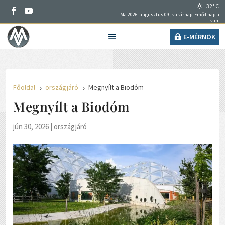
32° C
Ma 2026. augusztus 09., vasárnap, Emőd napja
van.
E-MÉRNÖK
Főoldal
országjáró
Megnyílt a Biodóm
5
5
Megnyílt a Biodóm
jún 30, 2026
|
országjáró