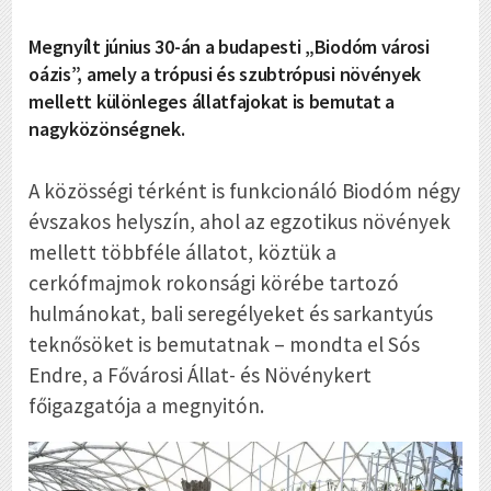
Megnyílt június 30-án a budapesti „Biodóm városi
oázis”, amely a trópusi és szubtrópusi növények
mellett különleges állatfajokat is bemutat a
nagyközönségnek.
A közösségi térként is funkcionáló Biodóm négy
évszakos helyszín, ahol az egzotikus növények
mellett többféle állatot, köztük a
cerkófmajmok rokonsági körébe tartozó
hulmánokat, bali seregélyeket és sarkantyús
teknősöket is bemutatnak – mondta el Sós
Endre, a Fővárosi Állat- és Növénykert
főigazgatója a megnyitón.