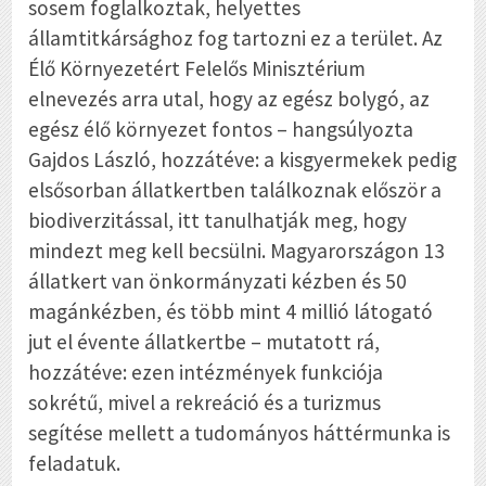
sosem foglalkoztak, helyettes
államtitkársághoz fog tartozni ez a terület. Az
Élő Környezetért Felelős Minisztérium
elnevezés arra utal, hogy az egész bolygó, az
egész élő környezet fontos – hangsúlyozta
Gajdos László, hozzátéve: a kisgyermekek pedig
elsősorban állatkertben találkoznak először a
biodiverzitással, itt tanulhatják meg, hogy
mindezt meg kell becsülni. Magyarországon 13
állatkert van önkormányzati kézben és 50
magánkézben, és több mint 4 millió látogató
jut el évente állatkertbe – mutatott rá,
hozzátéve: ezen intézmények funkciója
sokrétű, mivel a rekreáció és a turizmus
segítése mellett a tudományos háttérmunka is
feladatuk.