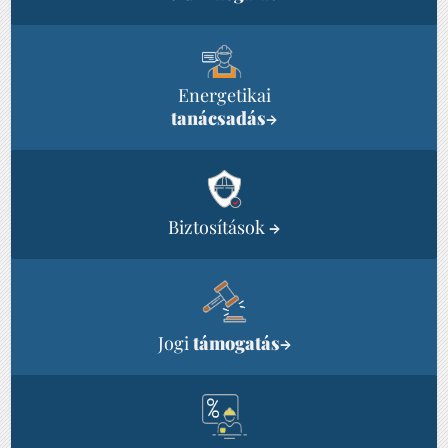
Energetikai
tanácsadás
→
Biztosítások
→
Jogi
támogatás
→