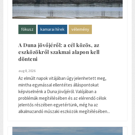
fókusz
kamarai hírek
vélemény
A Duna jövőjéről: a cél közös, az
eszközökről szakmai alapon kell
dönteni
aug 8, 2026
Az elmúlt napok vitájában úgy jelenhetett meg,
mintha egymással ellentétes álláspontokat
képviselnénk a Duna jövőjéről. Valójában a
problémák megítélésében és az elérendő célok
jelentős részében egyetértünk, még ha az
alkalmazandó műszaki eszközök megítélésében...