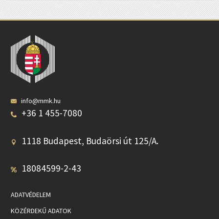
info@mmk.hu
+36 1 455-7080
1118 Budapest, Budaörsi út 125/A.
18084599-2-43
ADATVÉDELEM
KÖZÉRDEKŰ ADATOK