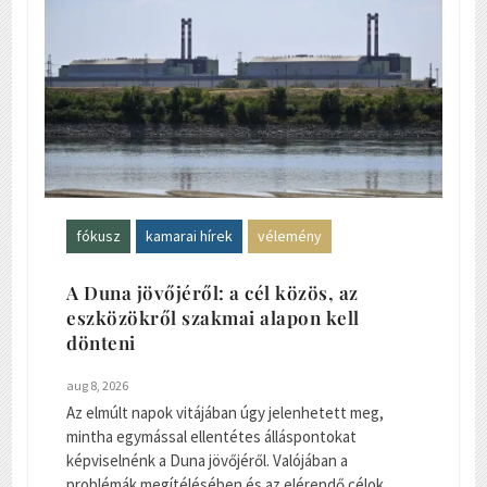
fókusz
kamarai hírek
vélemény
A Duna jövőjéről: a cél közös, az
eszközökről szakmai alapon kell
dönteni
aug 8, 2026
Az elmúlt napok vitájában úgy jelenhetett meg,
mintha egymással ellentétes álláspontokat
képviselnénk a Duna jövőjéről. Valójában a
problémák megítélésében és az elérendő célok