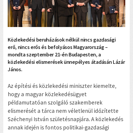
Közlekedési beruházások nélkül nincs gazdasági
erő, nincs erős és befolyásos Magyarország –
mondta szeptember 21-én Budapesten, a
közlekedési elismerések ünnepélyes átadásán Lázár
János.
Az építési és közlekedési miniszter kiemelte,
hogy a magyar közlekedésügyet
példamutatóan szolgáló szakemberek
elismerését a tárca nem véletlenül időzítette
Széchenyi István születésnapjára. A közlekedés
annak idején is fontos politikai-gazdasági