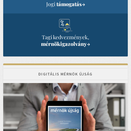
Jogi
támogatás
→
Tagi kedvezmények,
mérnökigazolvány
→
DIGITÁLIS MÉRNÖK ÚJSÁG