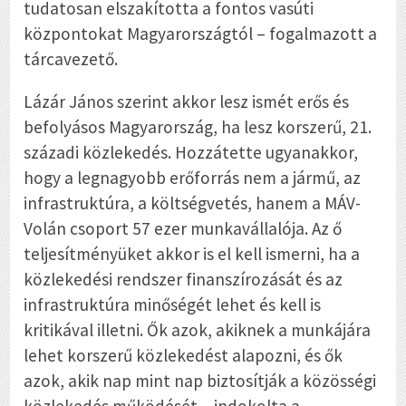
tudatosan elszakította a fontos vasúti
központokat Magyarországtól – fogalmazott a
tárcavezető.
Lázár János szerint akkor lesz ismét erős és
befolyásos Magyarország, ha lesz korszerű, 21.
századi közlekedés. Hozzátette ugyanakkor,
hogy a legnagyobb erőforrás nem a jármű, az
infrastruktúra, a költségvetés, hanem a MÁV-
Volán csoport 57 ezer munkavállalója. Az ő
teljesítményüket akkor is el kell ismerni, ha a
közlekedési rendszer finanszírozását és az
infrastruktúra minőségét lehet és kell is
kritikával illetni. Ők azok, akiknek a munkájára
lehet korszerű közlekedést alapozni, és ők
azok, akik nap mint nap biztosítják a közösségi
közlekedés működését – indokolta a