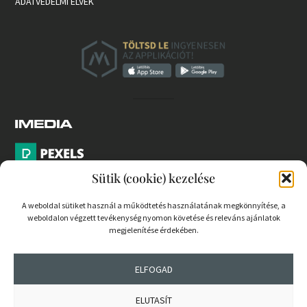
ADATVÉDELMI ELVEK
Sütik (cookie) kezelése
A weboldal sütiket használ a működtetés használatának megkönnyítése, a
weboldalon végzett tevékenység nyomon követése és releváns ajánlatok
PARTNEREK
megjelenítése érdekében.
COOKIE SZABÁLYZAT
ELFOGAD
ELUTASÍT