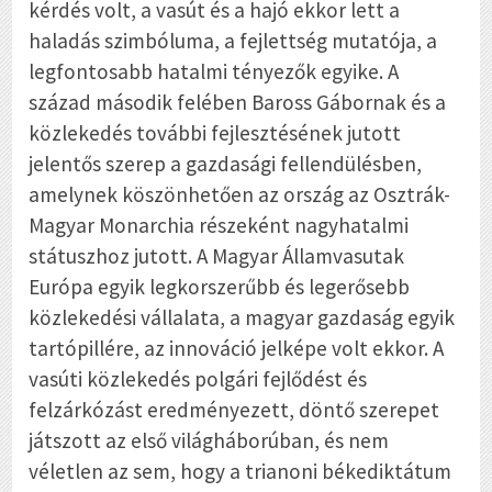
kérdés volt, a vasút és a hajó ekkor lett a
haladás szimbóluma, a fejlettség mutatója, a
legfontosabb hatalmi tényezők egyike. A
század második felében Baross Gábornak és a
közlekedés további fejlesztésének jutott
jelentős szerep a gazdasági fellendülésben,
amelynek köszönhetően az ország az Osztrák-
Magyar Monarchia részeként nagyhatalmi
státuszhoz jutott. A Magyar Államvasutak
Európa egyik legkorszerűbb és legerősebb
közlekedési vállalata, a magyar gazdaság egyik
tartópillére, az innováció jelképe volt ekkor. A
vasúti közlekedés polgári fejlődést és
felzárkózást eredményezett, döntő szerepet
játszott az első világháborúban, és nem
véletlen az sem, hogy a trianoni békediktátum