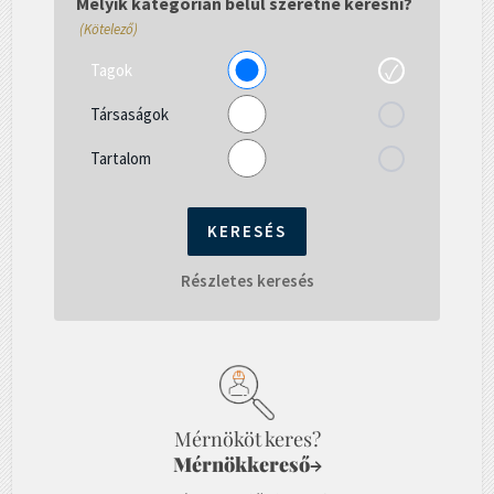
Melyik kategórián belül szeretne keresni?
(Kötelező)
Tagok
Társaságok
Tartalom
Részletes keresés
Mérnököt keres?
Mérnökkereső
→