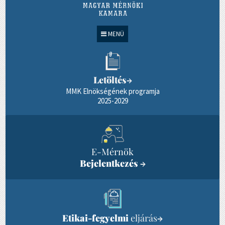
MENÜ
Letöltés
→
MMK Elnökségének programja
2025-2029
E-Mérnök
Bejelentkezés
→
Etikai-fegyelmi
eljárás
→