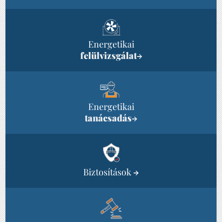
Energetikai
felülvizsgálat
→
Energetikai
tanácsadás
→
Biztosítások
→