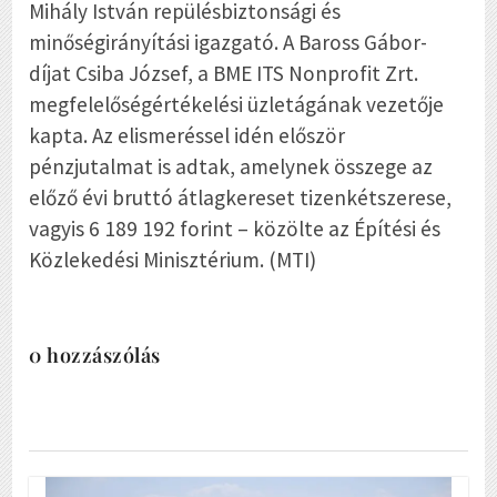
Mihály István repülésbiztonsági és
minőségirányítási igazgató. A Baross Gábor-
díjat Csiba József, a BME ITS Nonprofit Zrt.
megfelelőségértékelési üzletágának vezetője
kapta. Az elismeréssel idén először
pénzjutalmat is adtak, amelynek összege az
előző évi bruttó átlagkereset tizenkétszerese,
vagyis 6 189 192 forint – közölte az Építési és
Közlekedési Minisztérium. (MTI)
0 hozzászólás