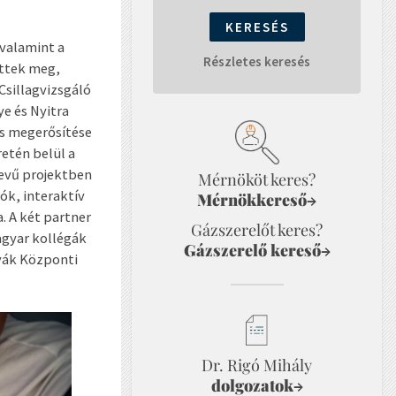
 valamint a
Részletes keresés
ettek meg,
 Csillagvizsgáló
e és Nyitra
és megerősítése
etén belül a
nevű projektben
Mérnököt keres?
ók, interaktív
Mérnökkereső
→
. A két partner
Gázszerelőt keres?
agyar kollégák
Gázszerelő kereső
→
vák Központi
Dr. Rigó Mihály
dolgozatok
→