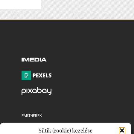
PARTNEREK
Sütik (cookie) kezelése
COOKIE SZABÁLYZAT