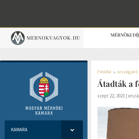
MÉRNÖKI DÍ
Főoldal
országjáró
5
Átadták a f
szept 22, 2023
|
orszá
KAMARA