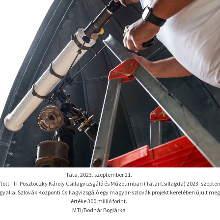
Tata, 2023. szeptember 21.
ított TIT Posztoczky Károly Csillagvizsgáló és Múzeumban (Tatai Csillagda) 2023. szepte
ógyallai Szlovák Központi Csillagvizsgáló egy magyar-szlovák projekt keretében újult me
értéke 300 millió forint.
MTI/Bodnár Boglárka