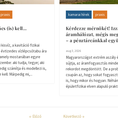
praxis
kamarai hírek
praxis
s (is) kell…
Kérdezze mérnökét! Izz
áramhálózat, mégis me
– a pénztárcánkkal együ
kisvíz, a kavitáció fizikai
 évtizedes vízlépcsőtabu ára
aug 3, 2026
 amely mostanában egyre
Magyarországot extrém aszály 
zembe: aki tudja, tegye; aki
sújtja, az áramfogyasztás minde
pedig számítja és modellezi is,
rekordot megdöntött. De a pr
kell. Márpedig mi,...
csupán az, hogy sokat fogyasz
is, hogy mikor és hogyan. Néhá
épületfizikai elven alapuló prakti
←
Előző
Következő
→