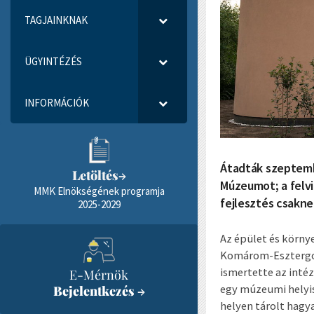
TAGJAINKNAK
ÜGYINTÉZÉS
INFORMÁCIÓK
Átadták szeptembe
Letöltés
→
Múzeumot; a felvi
MMK Elnökségének programja
fejlesztés csakne
2025-2029
Az épület és körny
Komárom-Esztergom
ismertette az inté
E-Mérnök
egy múzeumi helyis
Bejelentkezés
→
helyen tárolt hagy