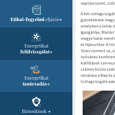
naptávcsövet, csil
A két csillagvizsgá
Etikai-fegyelmi
eljárás
→
gyerekeknek magyar
amelyben a leírás m
igazgatója, Marián
megye határ menti 
és fejlesztése. A 
Energetikai
Stars connect us, 
felülvizsgálat
→
nyilvános konferen
kiállítások szerve
számos közös szakm
oktatása a Nap és 
Energetikai
Csillagvizsgáló ada
tanácsadás
→
Biztosítások
→