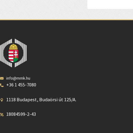
info@mmk.hu
+36 1 455-7080
1118 Budapest, Budaörsi út 125/A.
18084599-2-43