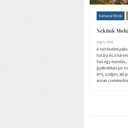
kamarai hírek
Nekünk Mohác
aug 4, 2026
A történelmi paksi 
határa és a három
Van egy mondás,
gyakrabban jut es
érti, szóljon; aki 
annak cselekednie 