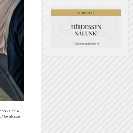
mber 21-én. A
g. A beruházás