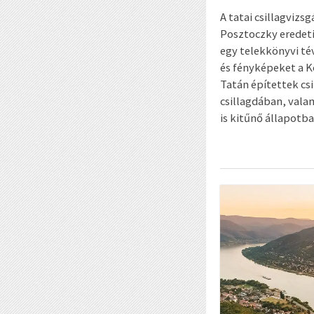
A tatai csillagviz
Posztoczky eredeti
egy telekkönyvi té
és fényképeket a 
Tatán építettek cs
csillagdában, vala
is kitűnő állapotba