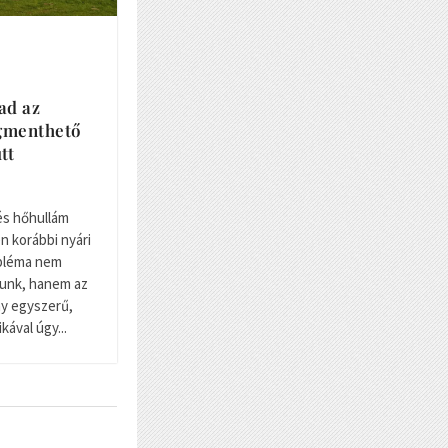
ad az
gmenthető
tt
és hőhullám
n korábbi nyári
obléma nem
tunk, hanem az
ny egyszerű,
kával úgy...