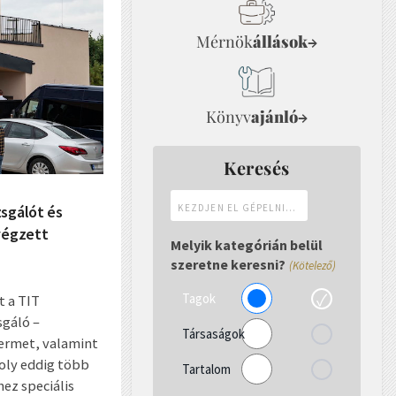
Mérnök
állások
→
Könyv
ajánló
→
Keresés
Kezdjen
zsgálót és
el
 végzett
gépelni...
Melyik kategórián belül
szeretne keresni?
(Kötelező)
Tagok
t a TIT
gáló –
Társaságok
termet, valamint
oly eddig több
Tartalom
ez speciális