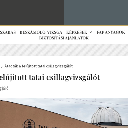
JSZABÁS
BESZÁMOLÓ, VIZSGA
KÉPZÉSEK
FAP ANYAGOK
BIZTOSÍTÁSI AJÁNLATOK
Átadták a felújított tatai csillagvizsgálót
5
elújított tatai csillagvizsgálót
gjáró