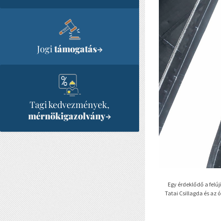
Jogi
támogatás
→
Tagi kedvezmények,
mérnökigazolvány
→
Egy érdeklődő a felúj
Tatai Csillagda és az 