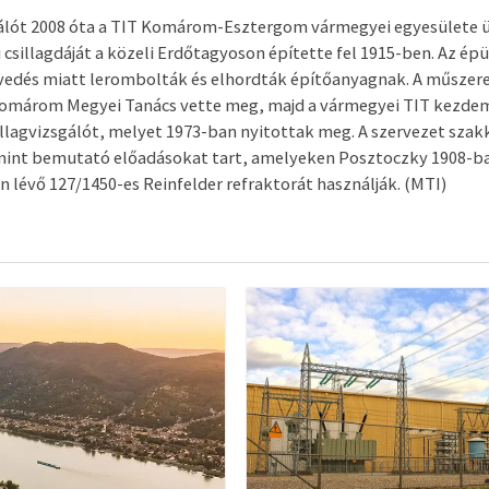
sgálót 2008 óta a TIT Komárom-Esztergom vármegyei egyesülete 
 csillagdáját a közeli Erdőtagyoson építette fel 1915-ben. Az ép
vedés miatt lerombolták és elhordták építőanyagnak. A műszer
Komárom Megyei Tanács vette meg, majd a vármegyei TIT kezde
illagvizsgálót, melyet 1973-ban nyitottak meg. A szervezet sza
mint bemutató előadásokat tart, amelyeken Posztoczky 1908-ba
n lévő 127/1450-es Reinfelder refraktorát használják. (MTI)