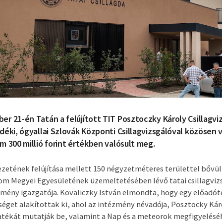
r 21-én Tatán a felújított TIT Posztoczky Károly Csillagvi
déki, ógyallai Szlovák Központi Csillagvizsgálóval közösen
m 300 millió forint értékben valósult meg.
ezetének felújítása mellett 150 négyzetméteres területtel bővül
 Megyei Egyesületének üzemeltetésében lévő tatai csillagvizs
zmény igazgatója. Kovaliczky István elmondta, hogy egy előadó
éget alakítottak ki, ahol az intézmény névadója, Posztocky Kár
atékát mutatják be, valamint a Nap és a meteorok megfigyeléséh