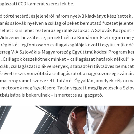
lagászati CCD kamerát szereztek be.
ló történetéről és jelenéről három nyelvű kiadványt készítettek,
 és szlovák nyelven a csillagképeket bemutató füzetet jelent
ellett ki is lehet festeni az égi alakzatokat. A Szlovák Központi
 Vidovenec hozzátette, projekt célja a Komárom-Esztergom megy
régió két legfontosabb csillagvizsgálója közötti együttműköd
Interreg V-A Szlovákia-Magyarország Együttműködési Program ker
a „Csillagok összekötnek minket – csillagászat határok nélkül” 
ciák, csillagászati diákversenyek, szabadtéri távcsöves bemutat
zésével teszik vonzóbbá a csillagászatot a nagyközönség számára
ai programot szervezett Tatán és Ógyallán, amelyek célja a m
a meteorok megfigyelésére. Tatán végzett megfigyelések a Szlo
tbázisába is bekerülnek – ismertette az igazgató.