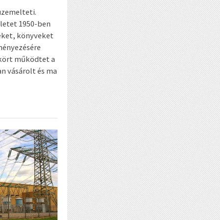
üzemelteti.
ületet 1950-ben
eket, könyveket
ményezésére
kkört működtet a
n vásárolt és ma