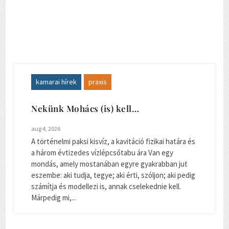
kamarai hírek
praxis
Nekünk Mohács (is) kell…
aug 4, 2026
A történelmi paksi kisvíz, a kavitáció fizikai határa és
a három évtizedes vízlépcsőtabu ára Van egy
mondás, amely mostanában egyre gyakrabban jut
eszembe: aki tudja, tegye; aki érti, szóljon; aki pedig
számítja és modellezi is, annak cselekednie kell.
Márpedig mi,...