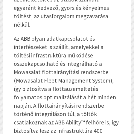
egyaránt kedvező, gyors és kényelmes
töltést, az utasforgalom megzavarása
nélkül.
Az ABB olyan adatkapcsolatot és
interfészeket is szállít, amelyekkel a
töltési infrastruktúra működése
összekapcsolható és integrálható a
Mowasalat flottairányítási rendszerbe
(Mowasalat Fleet Management System),
így biztosítva a flottaüzemeltetés
folyamatos optimalizálását a hét minden
napján. A flottairányítási rendszerbe
történő integráláson túl, a töltők
csatlakoznak az ABB Ability™ felhőre is, így
biztosítva lesz az infrastruktúra 400