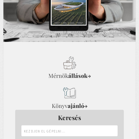
Mérnök
állások
→
Könyv
ajánló
→
Keresés
Kezdjen
el