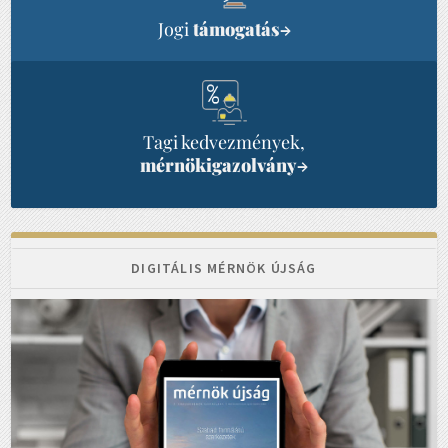
Jogi
támogatás
→
Tagi kedvezmények,
mérnökigazolvány
→
DIGITÁLIS MÉRNÖK ÚJSÁG