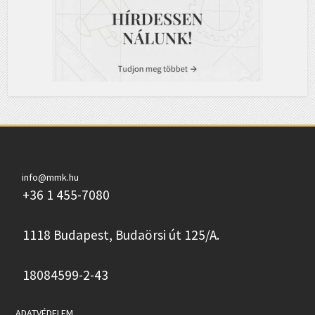
info@mmk.hu
+36 1 455-7080
1118 Budapest, Budaörsi út 125/A.
18084599-2-43
ADATVÉDELEM