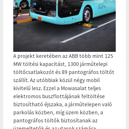
A projekt keretében az ABB több mint 125
MW töltési kapacitást, 1300 járműtelepi
töltőcsatlakozót és 89 pantográfos töltőt
szállít. Az utóbbiak közül négy mobil
kivitelű lesz. Ezzel a Mowasalat teljes
elektromos buszflottájának feltöltése
biztosítható éjszaka, a járműtelepen való
parkolás közben, míg üzem közben, a
pantográfos töltők biztosítanak az
üzemeltetők és az utasok számára