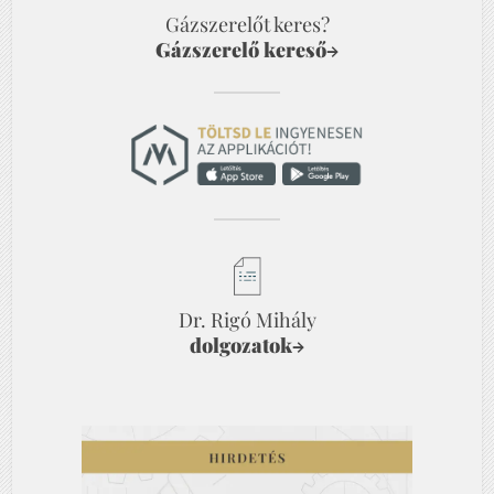
Gázszerelőt keres?
Gázszerelő kereső
→
Dr. Rigó Mihály
dolgozatok
→