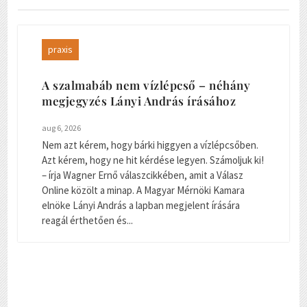
praxis
A szalmabáb nem vízlépcső – néhány
megjegyzés Lányi András írásához
aug 6, 2026
Nem azt kérem, hogy bárki higgyen a vízlépcsőben.
Azt kérem, hogy ne hit kérdése legyen. Számoljuk ki!
– írja Wagner Ernő válaszcikkében, amit a Válasz
Online közölt a minap. A Magyar Mérnöki Kamara
elnöke Lányi András a lapban megjelent írására
reagál érthetően és...