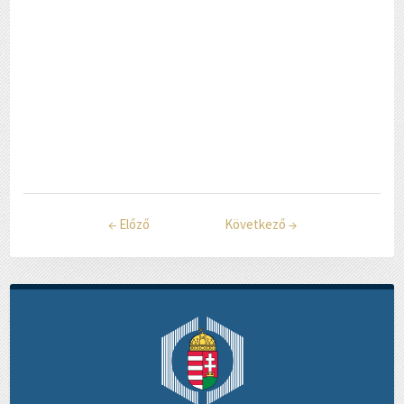
←
Előző
Következő
→