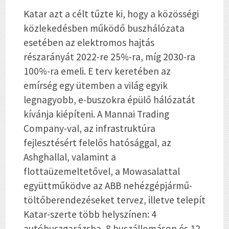
Katar azt a célt tűzte ki, hogy a közösségi
közlekedésben működő buszhálózata
esetében az elektromos hajtás
részarányát 2022-re 25%-ra, míg 2030-ra
100%-ra emeli. E terv keretében az
emírség egy ütemben a világ egyik
legnagyobb, e-buszokra épülő hálózatát
kívánja kiépíteni. A Mannai Trading
Company-val, az infrastruktúra
fejlesztésért felelős hatósággal, az
Ashghallal, valamint a
flottaüzemeltetővel, a Mowasalattal
együttműködve az ABB nehézgépjármű-
töltőberendezéseket tervez, illetve telepít
Katar-szerte több helyszínen: 4
autóbuszgarázsba, 8 buszállomáson és 12