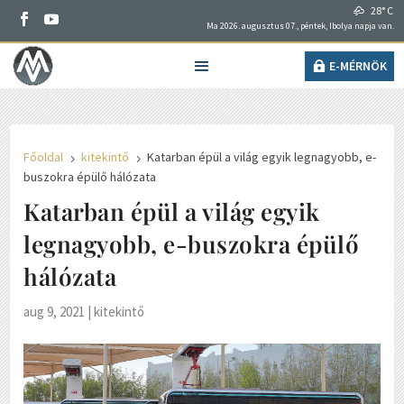
28° C
Ma 2026. augusztus 07., péntek, Ibolya napja van.
E-MÉRNÖK
Főoldal
kitekintő
Katarban épül a világ egyik legnagyobb, e-
5
5
buszokra épülő hálózata
Katarban épül a világ egyik
legnagyobb, e-buszokra épülő
hálózata
aug 9, 2021
|
kitekintő