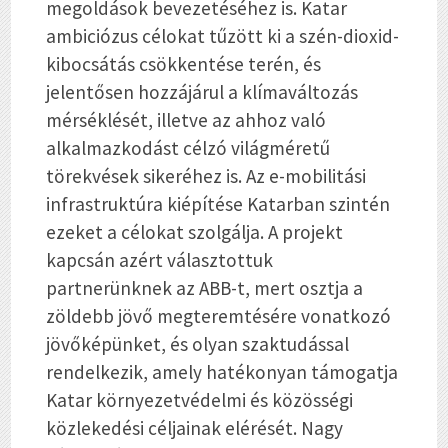
megoldások bevezetéséhez is. Katar
ambiciózus célokat tűzött ki a szén-dioxid-
kibocsátás csökkentése terén, és
jelentősen hozzájárul a klímaváltozás
mérséklését, illetve az ahhoz való
alkalmazkodást célzó világméretű
törekvések sikeréhez is. Az e-mobilitási
infrastruktúra kiépítése Katarban szintén
ezeket a célokat szolgálja. A projekt
kapcsán azért választottuk
partnerünknek az ABB-t, mert osztja a
zöldebb jövő megteremtésére vonatkozó
jövőképünket, és olyan szaktudással
rendelkezik, amely hatékonyan támogatja
Katar környezetvédelmi és közösségi
közlekedési céljainak elérését. Nagy