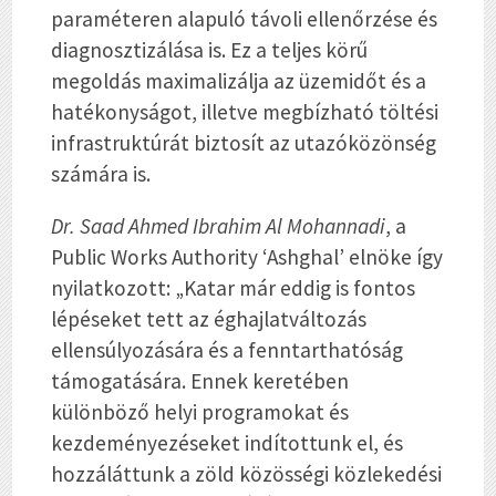
paraméteren alapuló távoli ellenőrzése és
diagnosztizálása is. Ez a teljes körű
megoldás maximalizálja az üzemidőt és a
hatékonyságot, illetve megbízható töltési
infrastruktúrát biztosít az utazóközönség
számára is.
Dr. Saad Ahmed Ibrahim Al Mohannadi
, a
Public Works Authority ‘Ashghal’ elnöke így
nyilatkozott: „Katar már eddig is fontos
lépéseket tett az éghajlatváltozás
ellensúlyozására és a fenntarthatóság
támogatására. Ennek keretében
különböző helyi programokat és
kezdeményezéseket indítottunk el, és
hozzáláttunk a zöld közösségi közlekedési