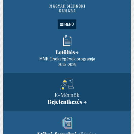
MENÜ
Letöltés
→
MMK Elnökségének programja
2025-2029
E-Mérnök
Bejelentkezés
→