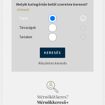
gépelni...
Melyik kategórián belül szeretne keresni?
(Kötelező)
Tagok
Társaságok
Tartalom
Részletes keresés
Mérnököt keres?
Mérnökkereső
→