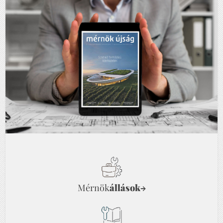
Mérnök
állások
→