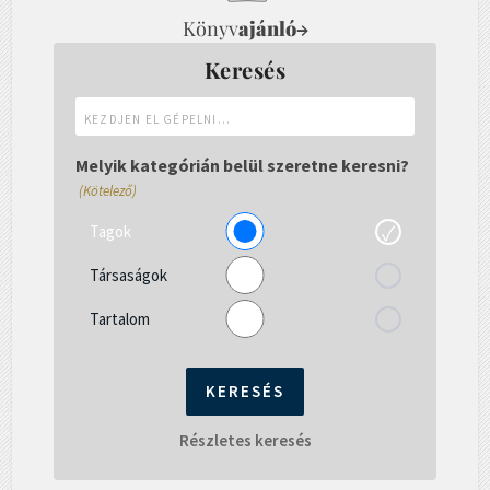
Könyv
ajánló
→
Keresés
Kezdjen
el
gépelni...
Melyik kategórián belül szeretne keresni?
(Kötelező)
Tagok
Társaságok
Tartalom
Részletes keresés