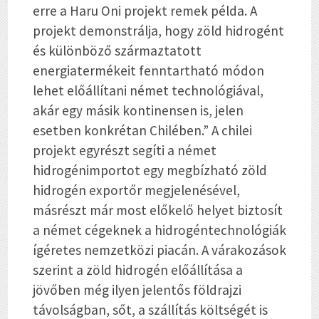
erre a Haru Oni projekt remek példa. A
projekt demonstrálja, hogy zöld hidrogént
és különböző származtatott
energiatermékeit fenntartható módon
lehet előállítani német technológiával,
akár egy másik kontinensen is, jelen
esetben konkrétan Chilében.” A chilei
projekt egyrészt segíti a német
hidrogénimportot egy megbízható zöld
hidrogén exportőr megjelenésével,
másrészt már most előkelő helyet biztosít
a német cégeknek a hidrogéntechnológiák
ígéretes nemzetközi piacán. A várakozások
szerint a zöld hidrogén előállítása a
jövőben még ilyen jelentős földrajzi
távolságban, sőt, a szállítás költségét is