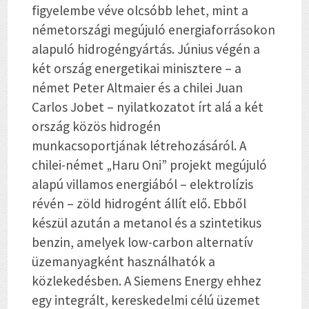
figyelembe véve olcsóbb lehet, mint a
németországi megújuló energiaforrásokon
alapuló hidrogéngyártás. Június végén a
két ország energetikai minisztere – a
német Peter Altmaier és a chilei Juan
Carlos Jobet – nyilatkozatot írt alá a két
ország közös hidrogén
munkacsoportjának létrehozásáról. A
chilei-német „Haru Oni” projekt megújuló
alapú villamos energiából – elektrolízis
révén – zöld hidrogént állít elő. Ebből
készül azután a metanol és a szintetikus
benzin, amelyek low-carbon alternatív
üzemanyagként használhatók a
közlekedésben. A Siemens Energy ehhez
egy integrált, kereskedelmi célú üzemet