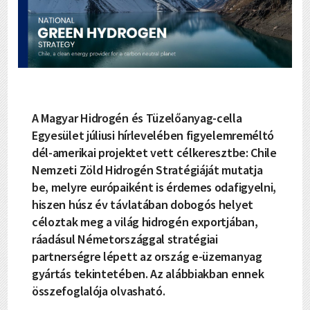
A Magyar Hidrogén és Tüzelőanyag-cella
Egyesület júliusi hírlevelében figyelemreméltó
dél-amerikai projektet vett célkeresztbe: Chile
Nemzeti Zöld Hidrogén Stratégiáját mutatja
be, melyre európaiként is érdemes odafigyelni,
hiszen húsz év távlatában dobogós helyet
céloztak meg a világ hidrogén exportjában,
ráadásul Németországgal stratégiai
partnerségre lépett az ország e-üzemanyag
gyártás tekintetében. Az alábbiakban ennek
összefoglalója olvasható.