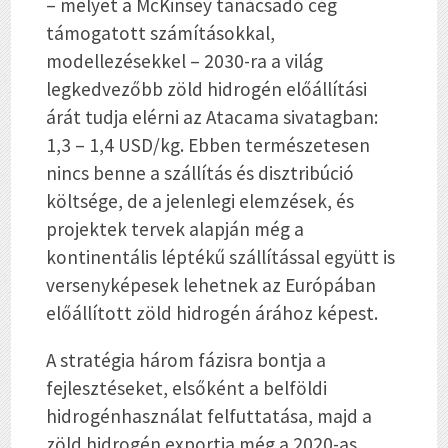
– melyet a McKinsey tanácsadó cég
támogatott számításokkal,
modellezésekkel – 2030-ra a világ
legkedvezőbb zöld hidrogén előállítási
árát tudja elérni az Atacama sivatagban:
1,3 – 1,4 USD/kg. Ebben természetesen
nincs benne a szállítás és disztribúció
költsége, de a jelenlegi elemzések, és
projektek tervek alapján még a
kontinentális léptékű szállítással együtt is
versenyképesek lehetnek az Európában
előállított zöld hidrogén árához képest.
A stratégia három fázisra bontja a
fejlesztéseket, elsőként a belföldi
hidrogénhasználat felfuttatása, majd a
zöld hidrogén exportja még a 2020-as