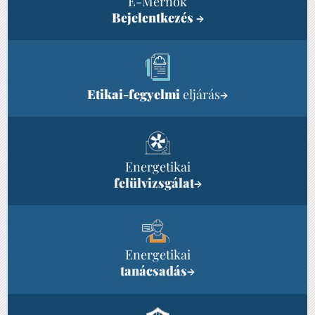
E-Mérnök
Bejelentkezés
→
Etikai-fegyelmi
eljárás
→
Energetikai
felülvizsgálat
→
Energetikai
tanácsadás
→