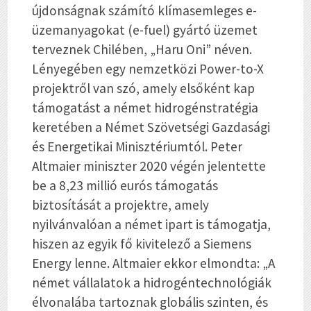
újdonságnak számító klímasemleges e-
üzemanyagokat (e-fuel) gyártó üzemet
terveznek Chilében, „Haru Oni” néven.
Lényegében egy nemzetközi Power-to-X
projektről van szó, amely elsőként kap
támogatást a német hidrogénstratégia
keretében a Német Szövetségi Gazdasági
és Energetikai Minisztériumtól. Peter
Altmaier miniszter 2020 végén jelentette
be a 8,23 millió eurós támogatás
biztosítását a projektre, amely
nyilvánvalóan a német ipart is támogatja,
hiszen az egyik fő kivitelező a Siemens
Energy lenne. Altmaier ekkor elmondta: „A
német vállalatok a hidrogéntechnológiák
élvonalába tartoznak globális szinten, és