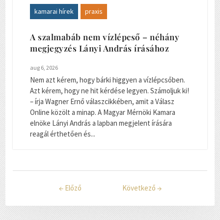
kamarai hírek
praxis
A szalmabáb nem vízlépcső – néhány
megjegyzés Lányi András írásához
aug 6, 2026
Nem azt kérem, hogy bárki higgyen a vízlépcsőben.
Azt kérem, hogy ne hit kérdése legyen. Számoljuk ki!
– írja Wagner Ernő válaszcikkében, amit a Válasz
Online közölt a minap. A Magyar Mérnöki Kamara
elnöke Lányi András a lapban megjelent írására
reagál érthetően és...
←
Előző
Következő
→