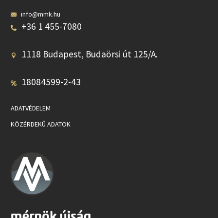
info@mmk.hu
+36 1 455-7080
1118 Budapest, Budaörsi út 125/A.
18084599-2-43
ADATVÉDELEM
KÖZÉRDEKŰ ADATOK