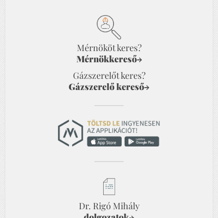
Mérnököt keres?
Mérnökkereső
→
Gázszerelőt keres?
Gázszerelő kereső
→
Dr. Rigó Mihály
dolgozatok
→