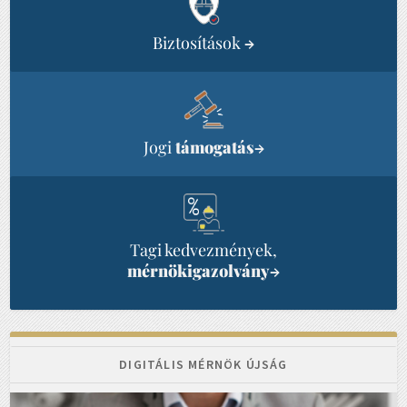
Biztosítások
→
Jogi
támogatás
→
Tagi kedvezmények,
mérnökigazolvány
→
DIGITÁLIS MÉRNÖK ÚJSÁG