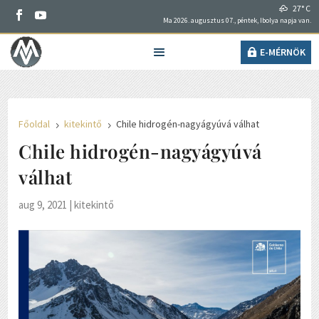
27° C
Ma 2026. augusztus 07., péntek, Ibolya napja van.
E-MÉRNÖK
Főoldal
kitekintő
Chile hidrogén-nagyágyúvá válhat
5
5
Chile hidrogén-nagyágyúvá
válhat
aug 9, 2021
|
kitekintő