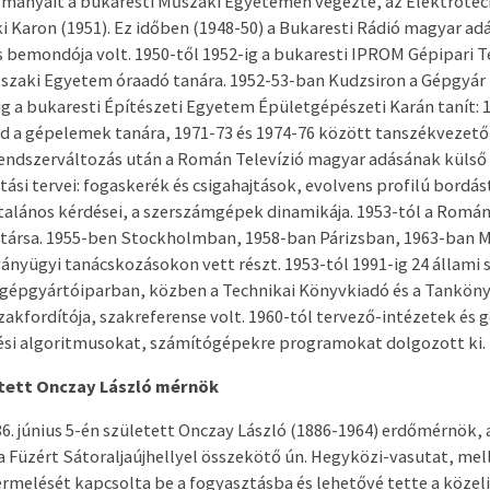
lmányait a bukaresti Műszaki Egyetemen végezte, az Elektrotec
Karon (1951). Ez időben (1948-50) a Bukaresti Rádió magyar ad
s bemondója volt. 1950-től 1952-ig a bukaresti IPROM Gépipari 
szaki Egyetem óraadó tanára. 1952-53-ban Kudzsiron a Gépgyár
ig a bukaresti Építészeti Egyetem Épületgépészeti Karán tanít: 
d a gépelemek tanára, 1971-73 és 1974-76 között tanszékvezető
rendszerváltozás után a Román Televízió magyar adásának külső
tási tervei: fogaskerék és csigahajtások, evolvens profilú bordá
talános kérdései, a szerszámgépek dinamikája. 1953-tól a Romá
társa. 1955-ben Stockholmban, 1958-ban Párizsban, 1963-ban 
ványügyi tanácskozásokon vett részt. 1953-tól 1991-ig 24 állami
 gépgyártóiparban, közben a Technikai Könyvkiadó és a Tankön
akfordítója, szakreferense volt. 1960-tól tervező-intézetek és
zési algoritmusokat, számítógépekre programokat dolgozott ki.
etett Onczay László mérnök
. június 5-én született Onczay László (1886-1964) erdőmérnök, 
 Füzért Sátoraljaújhellyel összekötő ún. Hegyközi-vasutat, mell
rmelését kapcsolta be a fogyasztásba és lehetővé tette a közeli