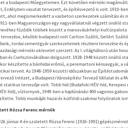
let a budapesti Műegyetemen. Ezt követően mérnöki magánváll
l, Erdélyben vasutat tervezett, és építésvezető is volt. 1910-ben
tt, ahol megismerkedett a vasbeton szerkezetek számítási és 
911-ben Magyarországon egy nagyvállalatnál végzett önálló sta
 nevéhez fűződik többek között a marosvásárhelyi kultúrpalota
tervezése, később budapesti volt Carlton Szálló, Gellért Szálló 
ank, tordai cementgyár szerkezeteinek részbeni tervezése és é
zdasági mérnöki oklevelet szerzett. Az I. világháború után hos
an és Csehszlovákiában dolgozott. 1928-1948 között önálló sta
Ekkor készítette a bánhidai erőmű, a peremartoni kénsavgyár, a v
tikai terveit. Az 1948-1959 közötti időszakban az Építéstudomán
ervező Intézet, a Budapesti Városépítési Tervező Vállalat és a M
at statikus tervezője volt. Több híd (Budafoki HÉV-híd, Kerepesi 
ÉV-híd), víztornyok, 1949-ben a hajdúnánási 400 vagonos gabon
észítette. Több munkáját hazai és külföldi szakmai folyóiratok is
etett Rózsa Ferenc mérnök
26. június 4-én született Rózsa Ferenc (1926-1991) gépészmérnök