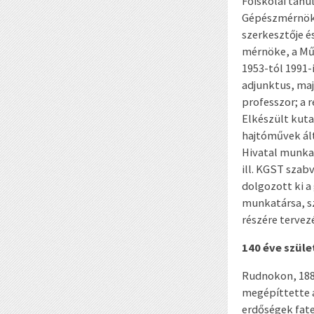
Főiskolai tanu
Gépészmérnöki 
szerkesztője é
mérnöke, a Mű
1953-tól 1991-
adjunktus, maj
professzor; a 
Elkészült kuta
hajtóművek ál
Hivatal munka
ill. KGST szab
dolgozott ki a
munkatársa, sz
részére terve
140 éve szül
Rudnokon, 1886
megépíttette a
erdőségek fate