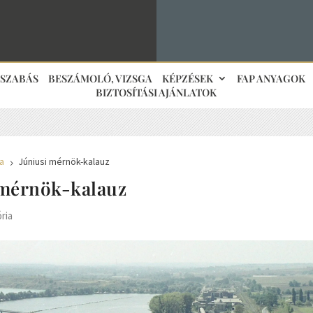
JSZABÁS
BESZÁMOLÓ, VIZSGA
KÉPZÉSEK
FAP ANYAGOK
BIZTOSÍTÁSI AJÁNLATOK
ia
Júniusi mérnök-kalauz
5
 mérnök-kalauz
ória