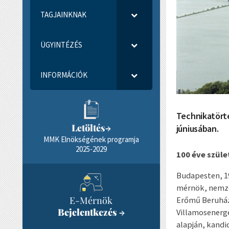
TAGJAINKNAK
ÜGYINTÉZÉS
INFORMÁCIÓK
Technikatört
Letöltés
→
júniusában.
MMK Elnökségének programja
2025-2029
100 éve szül
Budapesten, 19
mérnök, nemze
E-Mérnök
Erőmű Beruházá
Bejelentkezés
→
Villamosenerge
alapján, kandi