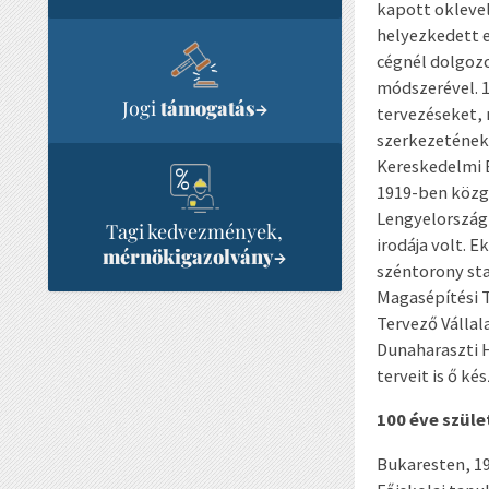
kapott okleve
helyezkedett e
cégnél dolgozo
módszerével. 1
Jogi
támogatás
→
tervezéseket,
szerkezetének 
Kereskedelmi B
1919-ben közga
Lengyelországb
Tagi kedvezmények,
irodája volt. 
mérnökigazolvány
→
széntorony sta
Magasépítési T
Tervező Vállal
Dunaharaszti H
terveit is ő k
100 éve szül
Bukaresten, 19