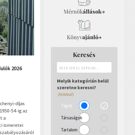
Mérnök
állások
→
Könyv
ajánló
→
Keresés
Kezdjen
dulók 2026
el
gépelni...
Melyik kategórián belül
szeretne keresni?
(Kötelező)
chenyi-díjas
Tagok
1950-54-ig az
t a
Társaságok
i ismeretei
Tartalom
sszabályozásáról