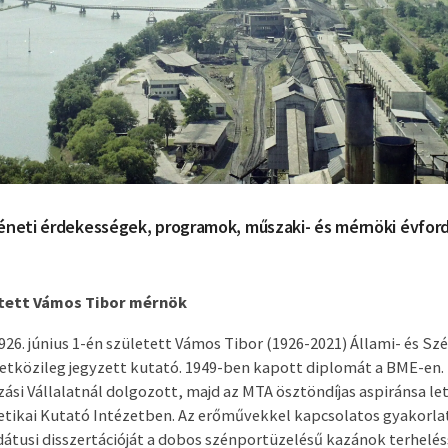
éneti érdekességek, programok, műszaki- és mérnöki évfor
etett Vámos Tibor mérnök
26. június 1-én született Vámos Tibor (1926-2021) Állami- és Szé
tközileg jegyzett kutató. 1949-ben kapott diplomát a BME-en. 
si Vállalatnál dolgozott, majd az MTA ösztöndíjas aspiránsa let
tikai Kutató Intézetben. Az erőművekkel kapcsolatos gyakorlat
dátusi disszertációját a dobos szénportüzelésű kazánok terhelé