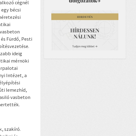
dolgozatok
→
alkozó cégnél
 egy bécsi
méretezési
tikai
 vasbeton
és Fürdő, Pesti
pítésvezetése.
szabb ideig
tikai mérnöki
árpalotai
yi Intézet, a
élyépítési
úti lemezhíd,
asiló vasbeton
mertették.
, szakíró.