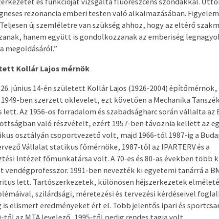
kezetét és funkcióját vizsgálta fluoreszcens szondákkal. Úttö
gneses rezonancia emberi testen való alkalmazásában. Figyelem
 „Teljesen új szemléletre van szükség ahhoz, hogy az eltérő szak
zanak, hanem együtt is gondolkozzanak az emberiség legnagy
a megoldásáról.”
tett Kollár Lajos mérnök
6. június 14-én született Kollár Lajos (1926-2004) építőmérnök,
 1949-ben szerzett oklevelet, ezt követően a Mechanika Tanszé
 lett. Az 1956-os forradalom és szabadságharc során vállalta az
ottságban való részvételt, ezért 1957-ben távoznia kellett az e
kus osztályán csoportvezető volt, majd 1966-tól 1987-ig a Buda
ervező Vállalat statikus főmérnöke, 1987-től az IPARTERV és a
ztési Intézet főmunkatársa volt. A 70-es és 80-as években több k
t vendégprofesszor. 1991-ben nevezték ki egyetemi tanárrá a B
itus lett. Tartószerkezetek, különösen héjszerkezetek elméletév
lémáival, szilárdsági, méretezési és tervezési kérdéseivel fogla
is elismert eredményeket ért el. Több jelentős ipari és sportcs
-től az MTA levelező, 1995-től pedig rendes tagja volt.