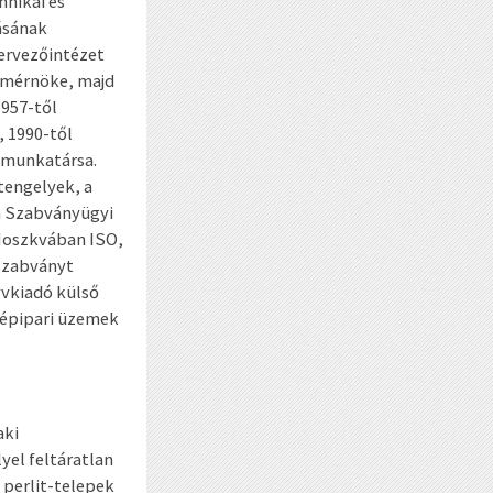
hnikai és
ásának
Tervezőintézet
 mérnöke, majd
1957-től
, 1990-től
 munkatársa.
stengelyek, a
n Szabványügyi
Moszkvában ISO,
 szabványt
yvkiadó külső
 gépipari üzemek
aki
yel feltáratlan
 perlit-telepek