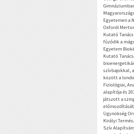
Gimnáziumban é
Magyarországot
Egyetemen a No
Oxfordi Merton
Kutató Tanács 
fűződik a mágn
Egyetem Biokém
Kutató Tanács
bioenergetikár
szívbajokkal, 
között a londo
Fiziológiai, A
alapítója és 2
játszott a sz
előmozdításáb
Ügynökség Orvo
Királyi Termés
Szív Alapítván