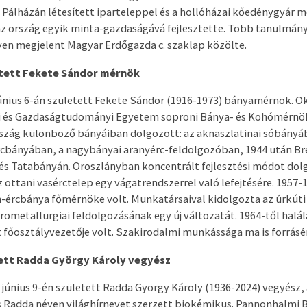
 Pálházán létesített iparteleppel és a hollóházai kőedénygyár 
z ország egyik minta-gazdaságává fejlesztette. Több tanulmány
yen megjelent Magyar Erdőgazda c. szaklap közölte.
etett Fekete Sándor mérnök
únius 6-án született Fekete Sándor (1916-1973) bányamérnök. Ok
 és Gazdaságtudományi Egyetem soproni Bánya- és Kohómérnök
rszág különböző bányáiban dolgozott: az aknaszlatinai sóbányá
rcbányában, a nagybányai aranyérc-feldolgozóban, 1944 után B
s Tatabányán. Oroszlányban koncentrált fejlesztési módot dolg
 ottani vasérctelep egy vágatrendszerrel való lefejtésére. 1957-
-ércbánya főmérnöke volt. Munkatársaival kidolgozta az úrkút
ometallurgiai feldolgozásának egy új változatát. 1964-től halál
 főosztályvezetője volt. Szakirodalmi munkássága ma is forrásé
tett Radda György Károly vegyész
 június 9-én született Radda György Károly (1936-2024) vegyész,
s Radda néven világhírnevet szerzett biokémikus. Pannonhalmi 