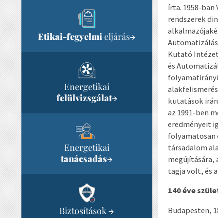
írta. 1958-ban
rendszerek din
alkalmazójakén
Etikai-fegyelmi
eljárás
→
Automatizálási
Kutató Intéze
és Automatizál
folyamatirányí
Energetikai
alakfelismerés
felülvizsgálat
→
kutatások irán
az 1991-ben m
eredményeit ig
folyamatosan 
Energetikai
társadalom ala
tanácsadás
→
megújítására, 
tagja volt, és
140 éve szül
Biztosítások
Budapesten, 18
→