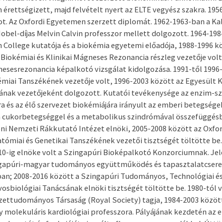
rettségizett, majd felvételt nyert az ELTE vegyész szakra. 195
. Az Oxfordi Egyetemen szerzett diplomát. 1962-1963-ban a Kal
bel-díjas Melvin Calvin professzor mellett dolgozott. 1964-198
 College kutatója és a biokémia egyetemi előadója, 1988-1996 k
Biokémiai és Klinikai Mágneses Rezonancia részleg vezetője vol
esesrezonancia képalkotó vizsgálat kidolgozása. 1991-től 1996-
iai Tanszékének vezetője volt, 1996-2003 között az Egyesült K
ának vezetőjeként dolgozott. Kutatói tevékenysége az enzim-sz
a és az élő szervezet biokémiájára irányult az emberi betegsége
a cukorbetegséggel és a metabolikus szindrómával összefüggés
ni Nemzeti Rákkutató Intézet elnöki, 2005-2008 között az Oxfo
natómiai és Genetikai Tanszékének vezetői tisztségét töltötte be
010-ig elnöke volt a Szingapúri Bioképalkotó Konzorciumnak. Je
ingapúri-magyar tudományos együttműködés és tapasztalatcsere
an; 2008-2016 között a Szingapúri Tudományos, Technológiai és
sbiológiai Tanácsának elnöki tisztségét töltötte be. 1980-tól v
zettudományos Társaság (Royal Society) tagja, 1984-2003 között
y molekuláris kardiológiai professzora. Pályájának kezdetén az 