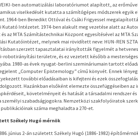
 VEIKI-ben automatizálási laboratóriumot alapított, az erőműve
amikus viselkedését kutatta a számítógépes módszerek egyik e
t. 1964-ben Benedikt Ottóval és Csáki Frigyessel megalapítottá
 Kutató Intézetet. 1974-ben alakult meg vezetése alatt az Auto
t és az MTA Számítástechnikai Központ egyesítésével az MTA Sz
ási Kutatóintézet, melynek mai rövidített neve: HUN-REN SZTAK
tásban szerzett tapasztalatai irányították figyelmét a hetvene
i-robotirányítási területre, és ez vezetett később a mesterséges
yába. 1980-as évek nyugat-berlini szemináriumain tartott előadás
egjelent „Computer Epistemology” című könyvét. Ennek lényege
yekezett további előadásaiban is kifejteni és ezek összefoglalá
dolgozott. Hazánkban elsőként elemezte összefüggéseiben az 
pkérdéseit, követelményeit és hatását a társadalmi rendszer és
a személyi szabadságjogokra. Nemzetközi szakfolyóiratok szer
 a publikációinak száma meghaladta a 270-et.
etett Székely Hugó mérnök
86. június 2-án született Székely Hugó (1886-1982) építőmérnö