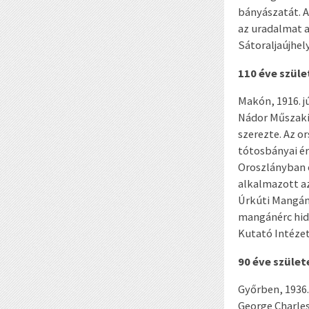
bányászatát. A
az uradalmat a
Sátoraljaújhel
110 éve szül
Makón, 1916. j
Nádor Műszaki
szerezte. Az o
tótosbányai é
Oroszlányban é
alkalmazott az
Úrkúti Mangán
mangánérc hidr
Kutató Intézet
90 éve szüle
Győrben, 1936.
George Charle