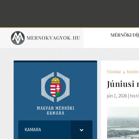
MÉRNÖKI DÍ
Főoldal
histór
5
Júniusi
jún 1, 2026
|
hist
KAMARA