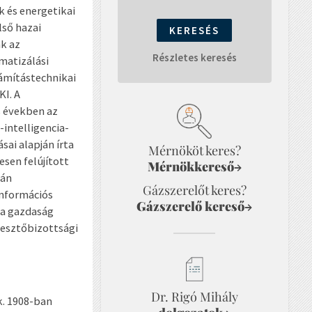
k és energetikai
lső hazai
k az
Részletes keresés
matizálási
ámítástechnikai
I. A
s években az
-intelligencia-
ai alapján írta
Mérnököt keres?
sen felújított
Mérnökkereső
→
sán
Gázszerelőt keres?
információs
Gázszerelő kereső
→
 a gazdaság
kesztőbizottsági
Dr. Rigó Mihály
k. 1908-ban