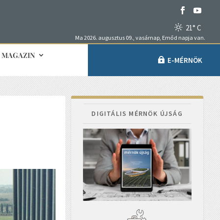
21° C
Ma 2026. augusztus 09., vasárnap, Emőd napja van.
MAGAZIN
E-MÉRNÖK
DIGITÁLIS MÉRNÖK ÚJSÁG