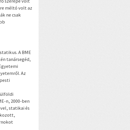
rő szerepe volt
re méltó volt az
mák ne csak
obb
 statikus. A BME
kén tanársegéd,
 Egyetemi
gyetemről. Az
pesti
ülföldi
ME-n, 2000-ben
el, statikai és
lkozott,
arnokot