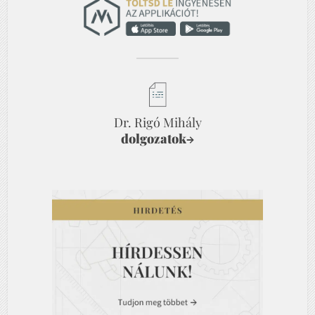
Dr. Rigó Mihály
dolgozatok
→