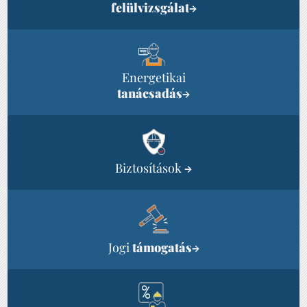
felülvizsgálat
→
Energetikai
tanácsadás
→
Biztosítások
→
Jogi
támogatás
→