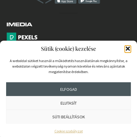
Sütik (cookie) kezelése
A weboldal sütiket használ a működtetés használatának megkönnyítése, a
weboldalon végzett tevékenység nyomon követése és releváns ajánlatok
PARTNEREK
megjelenítése érdekében.
COOKIE SZABÁLYZAT
ELFOGAD
ELUTASÍT
© 2026 mernokvagyok.hu | Minden jog fenntartva.
SÜTI BEÁLLÍTÁSOK
Cookie szabályzat