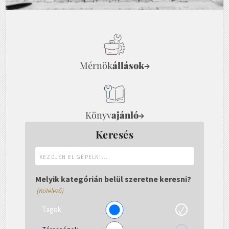
Mérnök
állások
→
Könyv
ajánló
→
Keresés
Kezdjen
el
gépelni...
Melyik kategórián belül szeretne keresni?
(Kötelező)
Tagok