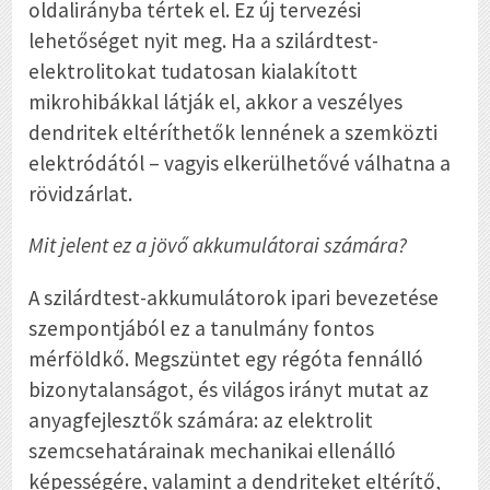
oldalirányba tértek el. Ez új tervezési
lehetőséget nyit meg. Ha a szilárdtest-
elektrolitokat tudatosan kialakított
mikrohibákkal látják el, akkor a veszélyes
dendritek eltéríthetők lennének a szemközti
elektródától – vagyis elkerülhetővé válhatna a
rövidzárlat.
Mit jelent ez a jövő akkumulátorai számára?
A szilárdtest-akkumulátorok ipari bevezetése
szempontjából ez a tanulmány fontos
mérföldkő. Megszüntet egy régóta fennálló
bizonytalanságot, és világos irányt mutat az
anyagfejlesztők számára: az elektrolit
szemcsehatárainak mechanikai ellenálló
képességére, valamint a dendriteket eltérítő,