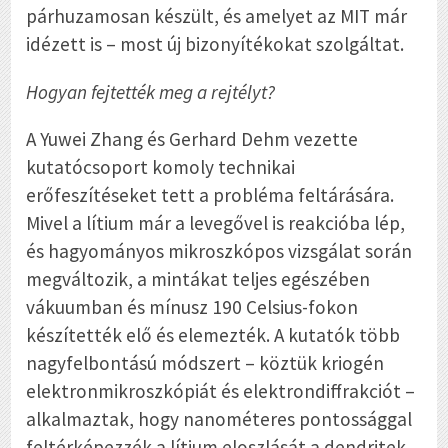
párhuzamosan készült, és amelyet az MIT már
idézett is – most új bizonyítékokat szolgáltat.
Hogyan fejtették meg a rejtélyt?
A Yuwei Zhang és Gerhard Dehm vezette
kutatócsoport komoly technikai
erőfeszítéseket tett a probléma feltárására.
Mivel a lítium már a levegővel is reakcióba lép,
és hagyományos mikroszkópos vizsgálat során
megváltozik, a mintákat teljes egészében
vákuumban és mínusz 190 Celsius-fokon
készítették elő és elemezték. A kutatók több
nagyfelbontású módszert – köztük kriogén
elektronmikroszkópiát és elektrondiffrakciót –
alkalmaztak, hogy nanométeres pontossággal
feltérképezzék a lítium eloszlását a dendritek