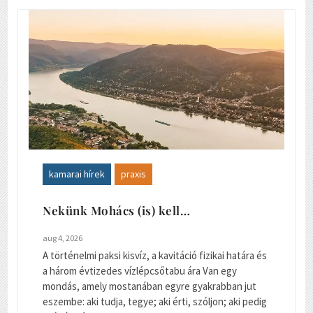
kamarai hírek
praxis
Nekünk Mohács (is) kell…
aug 4, 2026
A történelmi paksi kisvíz, a kavitáció fizikai határa és
a három évtizedes vízlépcsőtabu ára Van egy
mondás, amely mostanában egyre gyakrabban jut
eszembe: aki tudja, tegye; aki érti, szóljon; aki pedig