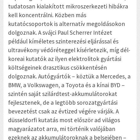
tudatosan kialakított mikroszerkezeti hibákra
kell koncentrálni. Közben más
kutatócsoportok is alternatív megoldásokon
dolgoznak. A svájci Paul Scherrer Intézet
például kíméletes szinterezési eljárással és
ultravékony védőréteggel kísérletezik, míg dél-
koreai kutatók az ilyen elektrolitok gyártási
költségeinek drasztikus csökkentésén
dolgoznak. Autógyártók – köztük a Mercedes, a
BMW, a Volkswagen, a Toyota és a kínai BYD –
szintén saját szilárdtest-akkumulátorokat
fejlesztenek, de a legtöbb sorozatgyártási
bevezetést csak az évtized végére várják. A
düsseldorfi kutatás most először ad világos
magyarázatot arra, mi történik valójában
ezeknek az akkumulátoroknak a belsejében –