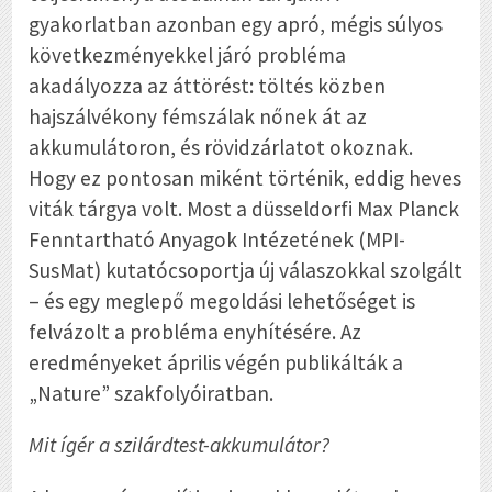
gyakorlatban azonban egy apró, mégis súlyos
következményekkel járó probléma
akadályozza az áttörést: töltés közben
hajszálvékony fémszálak nőnek át az
akkumulátoron, és rövidzárlatot okoznak.
Hogy ez pontosan miként történik, eddig heves
viták tárgya volt. Most a düsseldorfi Max Planck
Fenntartható Anyagok Intézetének (MPI-
SusMat) kutatócsoportja új válaszokkal szolgált
– és egy meglepő megoldási lehetőséget is
felvázolt a probléma enyhítésére. Az
eredményeket április végén publikálták a
„Nature” szakfolyóiratban.
Mit ígér a szilárdtest-akkumulátor?