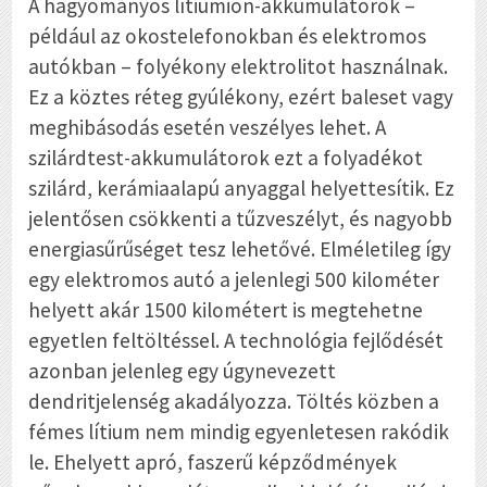
A hagyományos lítiumion-akkumulátorok –
például az okostelefonokban és elektromos
autókban – folyékony elektrolitot használnak.
Ez a köztes réteg gyúlékony, ezért baleset vagy
meghibásodás esetén veszélyes lehet. A
szilárdtest-akkumulátorok ezt a folyadékot
szilárd, kerámiaalapú anyaggal helyettesítik. Ez
jelentősen csökkenti a tűzveszélyt, és nagyobb
energiasűrűséget tesz lehetővé. Elméletileg így
egy elektromos autó a jelenlegi 500 kilométer
helyett akár 1500 kilométert is megtehetne
egyetlen feltöltéssel. A technológia fejlődését
azonban jelenleg egy úgynevezett
dendritjelenség akadályozza. Töltés közben a
fémes lítium nem mindig egyenletesen rakódik
le. Ehelyett apró, faszerű képződmények