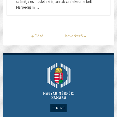
számítja és modellezi is, annak cselekednie kell.
Márpedig mi,...
←
Előző
Következő
→
MENÜ