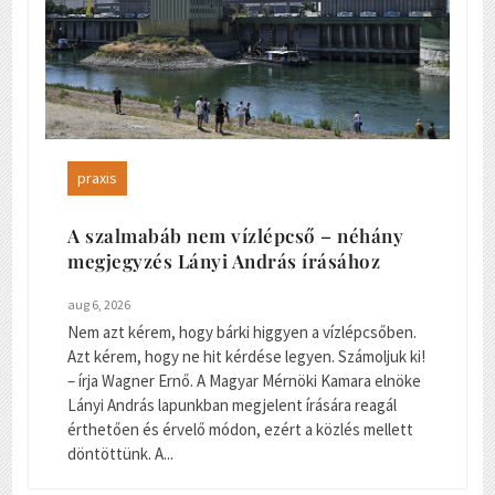
praxis
A szalmabáb nem vízlépcső – néhány
megjegyzés Lányi András írásához
aug 6, 2026
Nem azt kérem, hogy bárki higgyen a vízlépcsőben.
Azt kérem, hogy ne hit kérdése legyen. Számoljuk ki!
– írja Wagner Ernő. A Magyar Mérnöki Kamara elnöke
Lányi András lapunkban megjelent írására reagál
érthetően és érvelő módon, ezért a közlés mellett
döntöttünk. A...