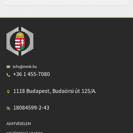
info@mmk.hu
+36 1 455-7080
1118 Budapest, Budaörsi út 125/A.
18084599-2-43
ADATVÉDELEM