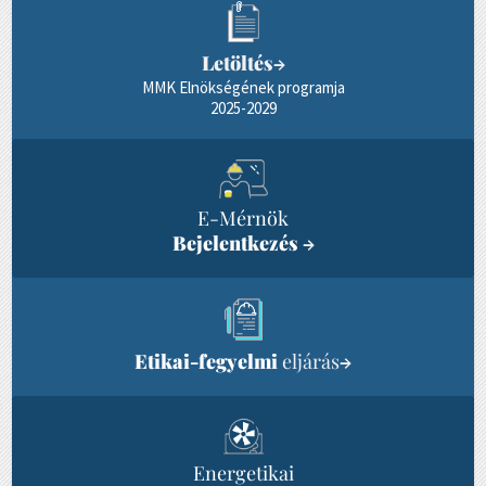
Letöltés
→
MMK Elnökségének programja
2025-2029
E-Mérnök
Bejelentkezés
→
Etikai-fegyelmi
eljárás
→
Energetikai