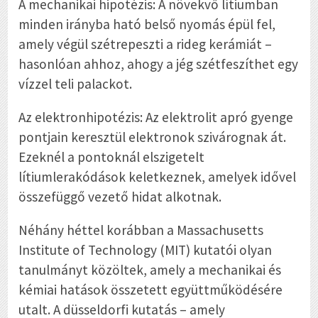
A mechanikai hipotézis: A növekvő lítiumban
minden irányba ható belső nyomás épül fel,
amely végül szétrepeszti a rideg kerámiát –
hasonlóan ahhoz, ahogy a jég szétfeszíthet egy
vízzel teli palackot.
Az elektronhipotézis: Az elektrolit apró gyenge
pontjain keresztül elektronok szivárognak át.
Ezeknél a pontoknál elszigetelt
lítiumlerakódások keletkeznek, amelyek idővel
összefüggő vezető hidat alkotnak.
Néhány héttel korábban a Massachusetts
Institute of Technology (MIT) kutatói olyan
tanulmányt közöltek, amely a mechanikai és
kémiai hatások összetett együttműködésére
utalt. A düsseldorfi kutatás – amely