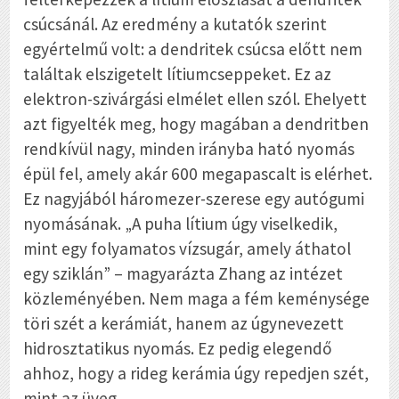
csúcsánál. Az eredmény a kutatók szerint
egyértelmű volt: a dendritek csúcsa előtt nem
találtak elszigetelt lítiumcseppeket. Ez az
elektron-szivárgási elmélet ellen szól. Ehelyett
azt figyelték meg, hogy magában a dendritben
rendkívül nagy, minden irányba ható nyomás
épül fel, amely akár 600 megapascalt is elérhet.
Ez nagyjából háromezer-szerese egy autógumi
nyomásának. „A puha lítium úgy viselkedik,
mint egy folyamatos vízsugár, amely áthatol
egy sziklán” – magyarázta Zhang az intézet
közleményében. Nem maga a fém keménysége
töri szét a kerámiát, hanem az úgynevezett
hidrosztatikus nyomás. Ez pedig elegendő
ahhoz, hogy a rideg kerámia úgy repedjen szét,
mint az üveg.