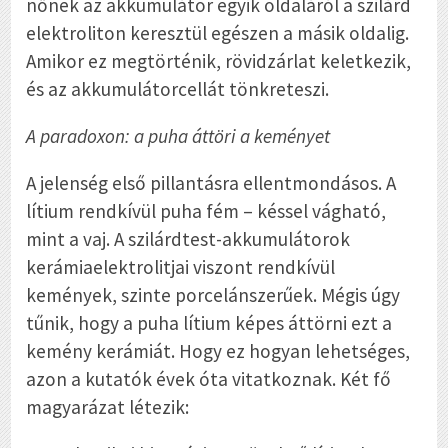
nőnek az akkumulátor egyik oldaláról a szilárd
elektroliton keresztül egészen a másik oldalig.
Amikor ez megtörténik, rövidzárlat keletkezik,
és az akkumulátorcellát tönkreteszi.
A paradoxon: a puha áttöri a keményet
A jelenség első pillantásra ellentmondásos. A
lítium rendkívül puha fém – késsel vágható,
mint a vaj. A szilárdtest-akkumulátorok
kerámiaelektrolitjai viszont rendkívül
kemények, szinte porcelánszerűek. Mégis úgy
tűnik, hogy a puha lítium képes áttörni ezt a
kemény kerámiát. Hogy ez hogyan lehetséges,
azon a kutatók évek óta vitatkoznak. Két fő
magyarázat létezik: