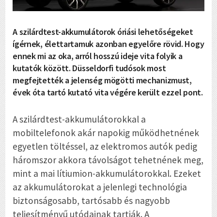
A szilárdtest-akkumulátorok óriási lehetőségeket
ígérnek, élettartamuk azonban egyelőre rövid. Hogy
ennek mi az oka, arról hosszú ideje vita folyik a
kutatók között. Düsseldorfi tudósok most
megfejtették a jelenség mögötti mechanizmust,
évek óta tartó kutató vita végére került ezzel pont.
A szilárdtest-akkumulátorokkal a
mobiltelefonok akár napokig működhetnének
egyetlen töltéssel, az elektromos autók pedig
háromszor akkora távolságot tehetnének meg,
mint a mai lítiumion-akkumulátorokkal. Ezeket
az akkumulátorokat a jelenlegi technológia
biztonságosabb, tartósabb és nagyobb
teljesítményű utódainak tartják. A