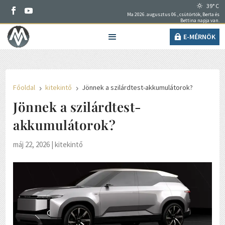
39° C
Ma 2026. augusztus 06., csütörtök, Berta és
Bettina napja van.
E-MÉRNÖK
Főoldal
kitekintő
Jönnek a szilárdtest-akkumulátorok?
5
5
Jönnek a szilárdtest-
akkumulátorok?
máj 22, 2026
|
kitekintő