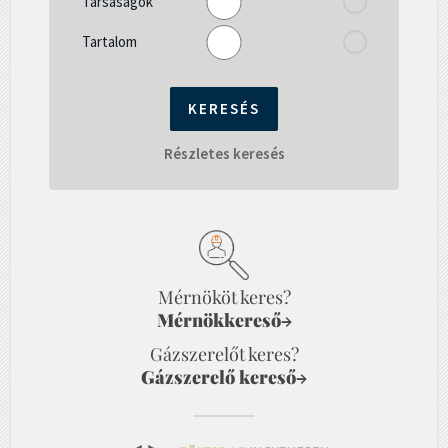
Társaságok
Tartalom
Részletes keresés
Mérnököt keres?
Mérnökkereső
→
Gázszerelőt keres?
Gázszerelő kereső
→