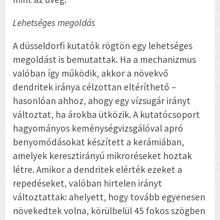
Lehetséges megoldás
A düsseldorfi kutatók rögtön egy lehetséges
megoldást is bemutattak. Ha a mechanizmus
valóban így működik, akkor a növekvő
dendritek iránya célzottan eltéríthető –
hasonlóan ahhoz, ahogy egy vízsugár irányt
változtat, ha árokba ütközik. A kutatócsoport
hagyományos keménységvizsgálóval apró
benyomódásokat készített a kerámiában,
amelyek keresztirányú mikroréseket hoztak
létre. Amikor a dendritek elérték ezeket a
repedéseket, valóban hirtelen irányt
változtattak: ahelyett, hogy tovább egyenesen
növekedtek volna, körülbelül 45 fokos szögben