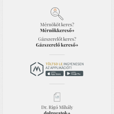
Mérnököt keres?
Mérnökkereső
→
Gázszerelőt keres?
Gázszerelő kereső
→
Dr. Rigó Mihály
dolgozatok
→