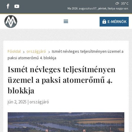
35° C
Ma 2026. augusztus 07., péntek, Ibolya napja van.
E-MÉRNÖK
Főoldal
országjáró
Ismét névleges teljesítményen üzemel a
5
5
paksi atomerőmű 4. blokkja
Ismét névleges teljesítményen
üzemel a paksi atomerőmű 4.
blokkja
jún 2, 2025
|
országjáró