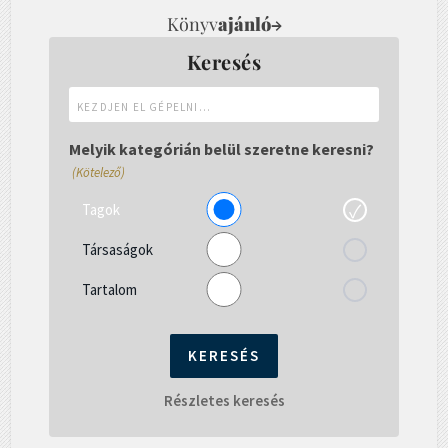
Könyv
ajánló
→
Keresés
Kezdjen
el
gépelni...
Melyik kategórián belül szeretne keresni?
(Kötelező)
Tagok
Társaságok
Tartalom
Részletes keresés