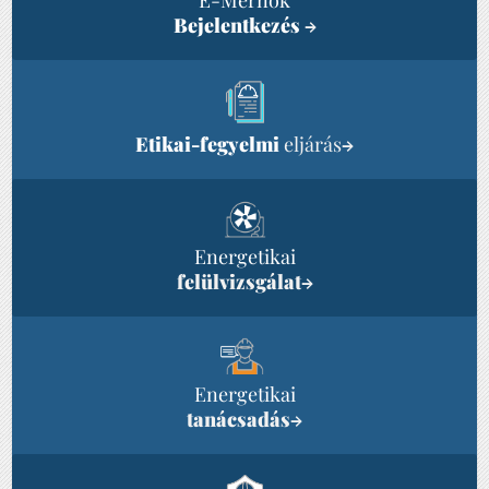
Bejelentkezés
→
Etikai-fegyelmi
eljárás
→
Energetikai
felülvizsgálat
→
Energetikai
tanácsadás
→