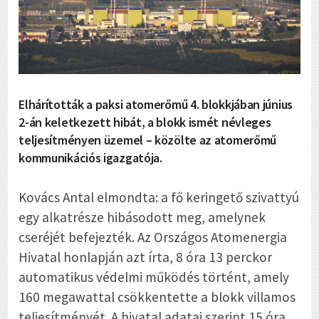
Elhárították a paksi atomerőmű 4. blokkjában június
2-án keletkezett hibát, a blokk ismét névleges
teljesítményen üzemel – közölte az atomerőmű
kommunikációs igazgatója.
Kovács Antal elmondta: a fő keringető szivattyú
egy alkatrésze hibásodott meg, amelynek
cseréjét befejezték. Az Országos Atomenergia
Hivatal honlapján azt írta, 8 óra 13 perckor
automatikus védelmi működés történt, amely
160 megawattal csökkentette a blokk villamos
teljesítményét. A hivatal adatai szerint 15 óra