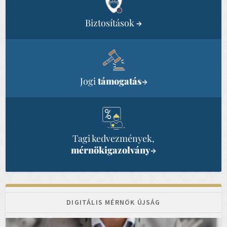
Biztosítások
→
Jogi
támogatás
→
Tagi kedvezmények,
mérnökigazolvány
→
DIGITÁLIS MÉRNÖK ÚJSÁG