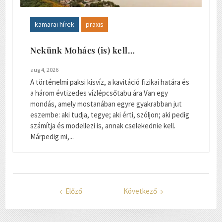
kamarai hírek
praxis
Nekünk Mohács (is) kell…
aug 4, 2026
A történelmi paksi kisvíz, a kavitáció fizikai határa és
a három évtizedes vízlépcsőtabu ára Van egy
mondás, amely mostanában egyre gyakrabban jut
eszembe: aki tudja, tegye; aki érti, szóljon; aki pedig
számítja és modellezi is, annak cselekednie kell.
Márpedig mi,...
←
Előző
Következő
→