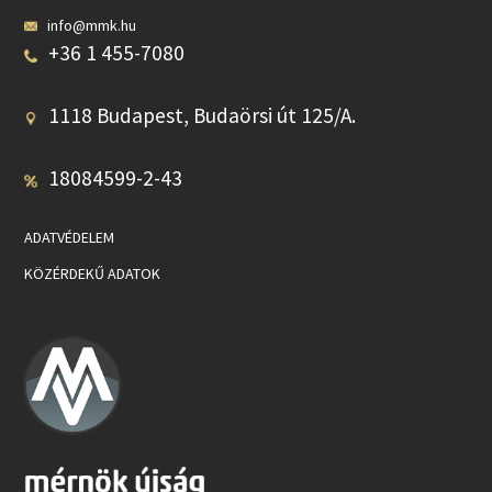
info@mmk.hu
+36 1 455-7080
1118 Budapest, Budaörsi út 125/A.
18084599-2-43
ADATVÉDELEM
KÖZÉRDEKŰ ADATOK