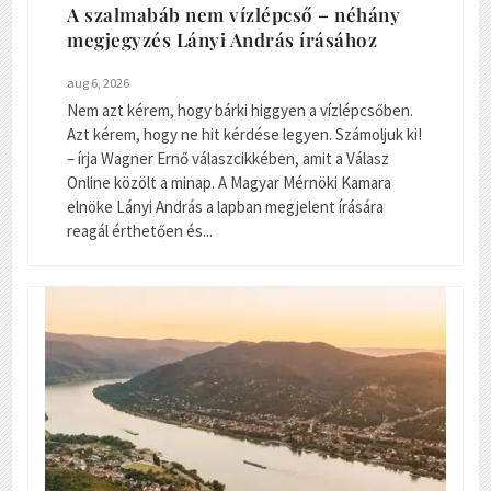
A szalmabáb nem vízlépcső – néhány
megjegyzés Lányi András írásához
aug 6, 2026
Nem azt kérem, hogy bárki higgyen a vízlépcsőben.
Azt kérem, hogy ne hit kérdése legyen. Számoljuk ki!
– írja Wagner Ernő válaszcikkében, amit a Válasz
Online közölt a minap. A Magyar Mérnöki Kamara
elnöke Lányi András a lapban megjelent írására
reagál érthetően és...