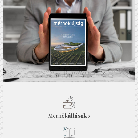
Mérnök
állások
→