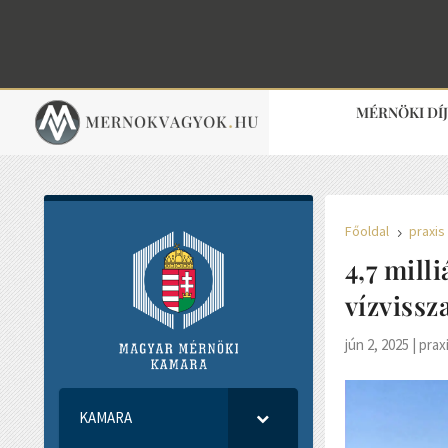
MÉRNÖKI DÍ
Főoldal
praxis
5
4,7 mill
vízvissz
jún 2, 2025
|
prax
KAMARA