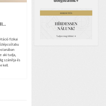
dolgozatok
→
ll…
itáció fizikai
vízlépcsőtabu
ostanában
 aki tudja,
dig számítja és
 kell.