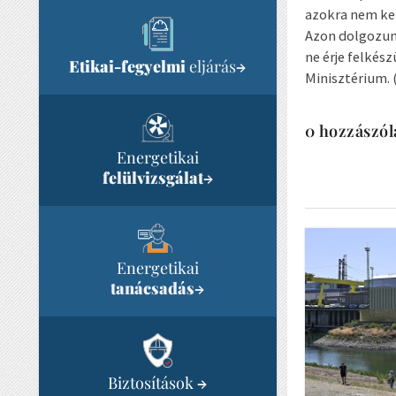
azokra nem kel
Azon dolgozunk
ne érje felkés
Etikai-fegyelmi
eljárás
→
Minisztérium. 
0 hozzászól
Energetikai
felülvizsgálat
→
Energetikai
tanácsadás
→
Biztosítások
→