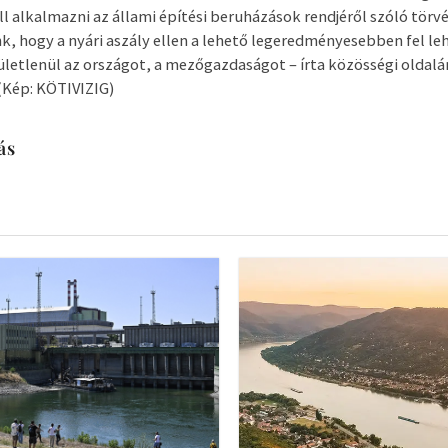
l alkalmazni az állami építési beruházások rendjéről szóló törvén
, hogy a nyári aszály ellen a lehető legeredményesebben fel leh
zületlenül az országot, a mezőgazdaságot – írta közösségi oldalá
(Kép: KÖTIVIZIG)
ás