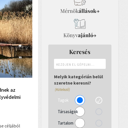
Mérnök
állások
→
Könyv
ajánló
→
Keresés
Kezdjen
el
gépelni...
Melyik kategórián belül
szeretne keresni?
dnek az
(Kötelező)
ályvédelmi
Tagok
Társaságok
Tartalom
e céljából