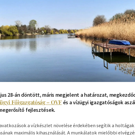
jus 28-án döntött, máris megjelent a határozat, megkezdő
ügyi Főigazgatóság – OVF
és a vízügyi igazgatóságok asz
megerősítő fejlesztések.
avatkozások a vízkészlet növelése érdekében segítik a holtágak
sának maximális kihasználását. A munkálatok mielőbbi elvégzés