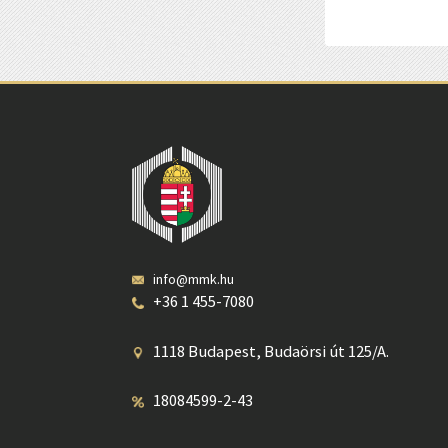
info@mmk.hu
+36 1 455-7080
1118 Budapest, Budaörsi út 125/A.
18084599-2-43