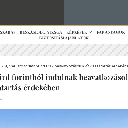
JSZABÁS
BESZÁMOLÓ, VIZSGA
KÉPZÉSEK
FAP ANYAGOK
BIZTOSÍTÁSI AJÁNLATOK
4,7 milliárd forintból indulnak beavatkozások a vízvisszatartás érdekéb
5
iárd forintból indulnak beavatkozáso
atartás érdekében
is