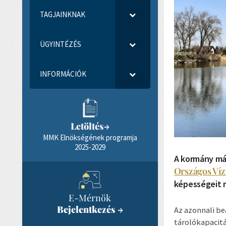
TAGJAINKNAK
ÜGYINTÉZÉS
INFORMÁCIÓK
Letöltés
→
MMK Elnökségének programja
2025-2029
A kormány má
Országos Víz
képességeit 
E-Mérnök
Bejelentkezés
→
Az azonnali be
tárolókapacitá