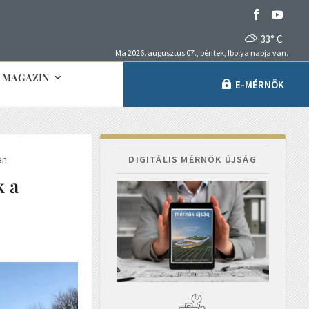
33° C
Ma 2026. augusztus 07., péntek, Ibolya napja van.
MAGAZIN
E-MÉRNÖK
en
DIGITÁLIS MÉRNÖK ÚJSÁG
k a