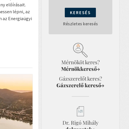
y előírásait.
essen lépni, az
n az Energiaügyi
Részletes keresés
Mérnököt keres?
Mérnökkereső
→
Gázszerelőt keres?
Gázszerelő kereső
→
Dr. Rigó Mihály