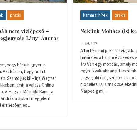
ek
praxis
kamarai hírek
praxis
báb nem vízlépcső –
Nekünk Mohács (is) ke
egjegyzés Lányi András
aug 4, 2026
A történelmi paksi kisvíz, a kav
határa és a három évtizedes 
ára Van egy mondás, amely m
m, hogy bárki higgyen a
egyre gyakrabban jut eszembe:
. Azt kérem, hogy ne hit
tegye; aki érti, szóljon; aki pe
en. Számoljuk ki! – írja Wagner
modellezi is, annak cselekednie
ikkében, amit a Válasz Online
Márpedig mi,...
ap. A Magyar Mérnöki Kamara
 András a lapban megjelent
l érthetően és...