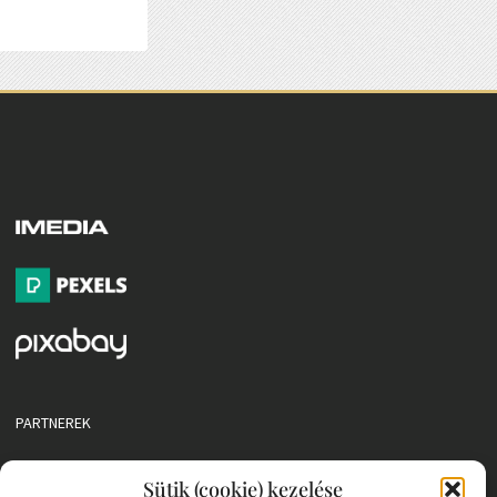
PARTNEREK
COOKIE SZABÁLYZAT
Sütik (cookie) kezelése