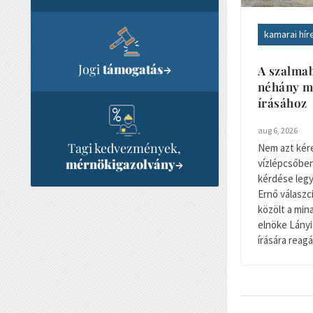
kamarai hír
Jogi
támogatás
→
A szalma
néhány m
írásához
aug 6, 2026
Tagi kedvezmények,
Nem azt kére
mérnökigazolvány
→
vízlépcsőben
kérdése legy
Ernő válaszc
közölt a min
elnöke Lányi
írására reagá