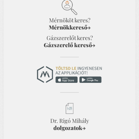
Mérnököt keres?
Mérnökkereső
→
Gázszerelőt keres?
Gázszerelő kereső
→
Dr. Rigó Mihály
dolgozatok
→