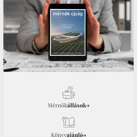
Mérnök
állások
→
Könyv
ajánló
→