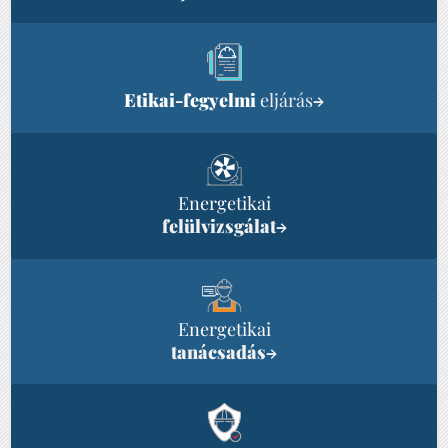
Etikai-fegyelmi
eljárás
→
Energetikai
felülvizsgálat
→
Energetikai
tanácsadás
→