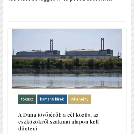
fókusz
kamarai hírek
vélemény
A Duna jövőjéről: a cél közös, az
eszközökről szakmai alapon kell
dönteni