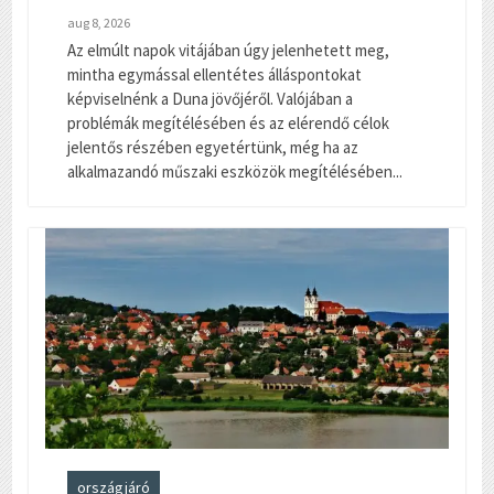
aug 8, 2026
Az elmúlt napok vitájában úgy jelenhetett meg,
mintha egymással ellentétes álláspontokat
képviselnénk a Duna jövőjéről. Valójában a
problémák megítélésében és az elérendő célok
jelentős részében egyetértünk, még ha az
alkalmazandó műszaki eszközök megítélésében...
országjáró