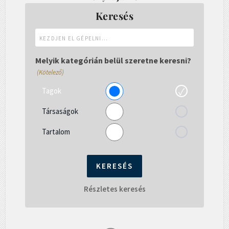
Keresés
Kezdjen
el
gépelni...
Melyik kategórián belül szeretne keresni?
(Kötelező)
Tagok
Társaságok
Tartalom
Részletes keresés