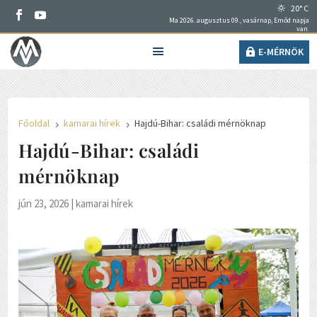
20° C
Ma 2026. augusztus 09., vasárnap, Emőd napja
van.
E-MÉRNÖK
Főoldal
kamarai hírek
Hajdú-Bihar: családi mérnöknap
5
5
Hajdú-Bihar: családi
mérnöknap
jún 23, 2026
|
kamarai hírek