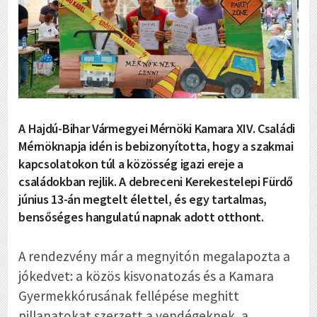
A Hajdú-Bihar Vármegyei Mérnöki Kamara XIV. Családi
Mérnöknapja idén is bebizonyította, hogy a szakmai
kapcsolatokon túl a közösség igazi ereje a
családokban rejlik. A debreceni Kerekestelepi Fürdő
június 13-án megtelt élettel, és egy tartalmas,
bensőséges hangulatú napnak adott otthont.
A rendezvény már a megnyitón megalapozta a
jókedvet: a közös kisvonatozás és a Kamara
Gyermekkórusának fellépése meghitt
pillanatokat szerzett a vendégeknek, a