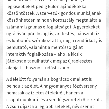
legkisebbeket pedig külön ajándékokkal
köszöntötték. A szervezők gondos munkájának
köszönhetően minden korosztály megtalálta a
számára izgalmas elfoglaltságot. A gyerekeket
ugrálóvár, pónilovaglás, arcfestés, bábszínház
és lufibohóc szórakoztatta, míg a rendőrkutyás
bemutató, valamint a mentőszolgálat
interaktív foglalkozása – ahol a kicsik
játékosan tanulhatták meg az újraélesztés
alapjait – hasznos tudást is adott.
A délelőtt folyamán a bográcsok mellett is
beindult az élet. A hagyományos főzőverseny
nemcsak az ízletes ételekről, hanem a
csapatmunkáról és a vendégszeretetről is szólt.
A zsűri díjazta a legjobb séfeket, név szerint