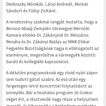
Dedinszky Mónikát, Lányi Andreát, Molnár
Sándort és Fülöp Zoltánt.
A rendezvény szakmai rangját mutatta, hogy a
Borsod-Abaúj-Zemplén Vármegyei Mérnöki
Kamara elnöke Dr. Zákányiné Dr. Mészáros
Renáta és Dr. Zákányi Balázs az MMK Etikai-
Fegyelmi Bizottságának tagja is ellátogatott az
eseményre, megerősítve a vármegyék közötti
baráti és kollegiális kapcsolatot.
A délutáni programoknak egy rövid nyári zápor
sem tudott gátat szabni. Az eső után egy
fergeteges retró koncerttel folytatódott az
ünneplés. Bár a hivatalos program 16 órakor
véget ért, a résztvevők nagy része a helyszínen
maradt, és kihasználta a belépőjegy nyújtotta