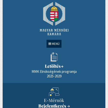
MENÜ
Letöltés
→
MMK Elnökségének programja
2025-2029
E-Mérnök
Bejelentkezés
→