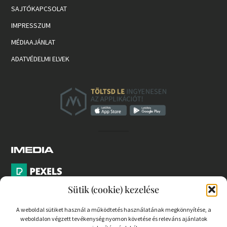
SAJTÓKAPCSOLAT
IMPRESSZUM
MÉDIAAJÁNLAT
ADATVÉDELMI ELVEK
Sütik (cookie) kezelése
A weboldal sütiket használ a működtetés használatának megkönnyítése, a
weboldalon végzett tevékenység nyomon követése és releváns ajánlatok
PARTNEREK