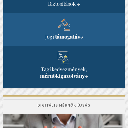
Biztosítások
→
Jogi
támogatás
→
Tagi kedvezmények,
mérnökigazolvány
→
DIGITÁLIS MÉRNÖK ÚJSÁG