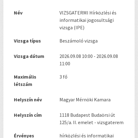
Név
VIZSGATERMI Hírközlési és
informatikai jogosultsági
vizsga (IPE)
Vizsga típus
Beszámoló vizsga
Vizsga dátum
2026.09.08 10:00 - 2026.09.08
11:00
Maximális
3 fő
létszám
Helyszín név
Magyar Mérnöki Kamara
Helyszín cím
1118 Budapest Budaörsi út
125/a. II. emelet - vizsgaterem
Érvényes
hírközlési és informatikai