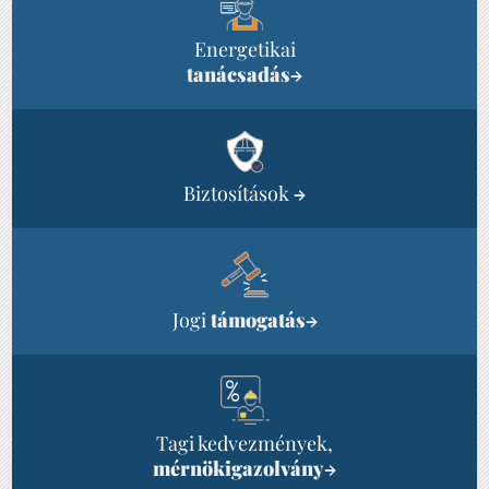
Energetikai
tanácsadás
→
Biztosítások
→
Jogi
támogatás
→
Tagi kedvezmények,
mérnökigazolvány
→