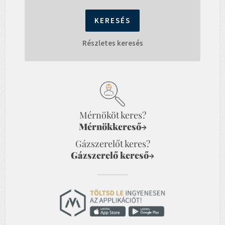
Részletes keresés
Mérnököt keres?
Mérnökkereső
→
Gázszerelőt keres?
Gázszerelő kereső
→