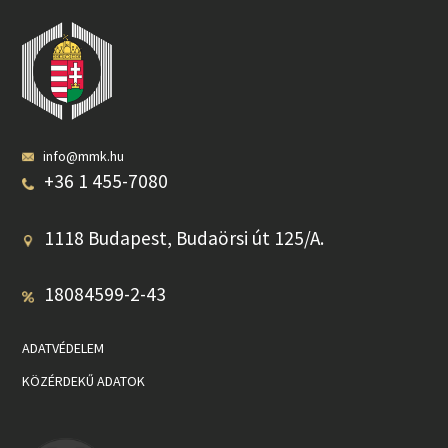
info@mmk.hu
+36 1 455-7080
1118 Budapest, Budaörsi út 125/A.
18084599-2-43
ADATVÉDELEM
KÖZÉRDEKŰ ADATOK