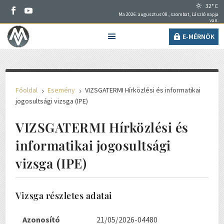
32° C
Ma 2026. augusztus 08., szombat, László napja
van.
E-MÉRNÖK
Főoldal
Esemény
VIZSGATERMI Hírközlési és informatikai
5
5
jogosultsági vizsga (IPE)
VIZSGATERMI Hírközlési és
informatikai jogosultsági
vizsga (IPE)
Vizsga részletes adatai
Azonosító
21/05/2026-04480