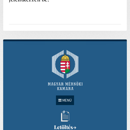
MENÜ
Letöltés
→