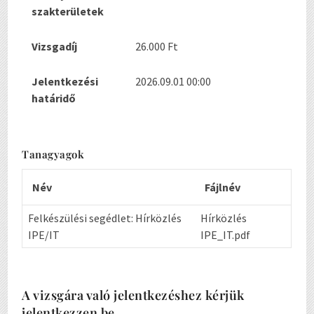
szakterületek
Vizsgadíj
26.000 Ft
Jelentkezési
2026.09.01 00:00
határidő
Tanagyagok
Név
Fájlnév
Felkészülési segédlet: Hírközlés
Hírközlés
IPE/IT
IPE_IT.pdf
A vizsgára való jelentkezéshez kérjük
jelentkezzen be.