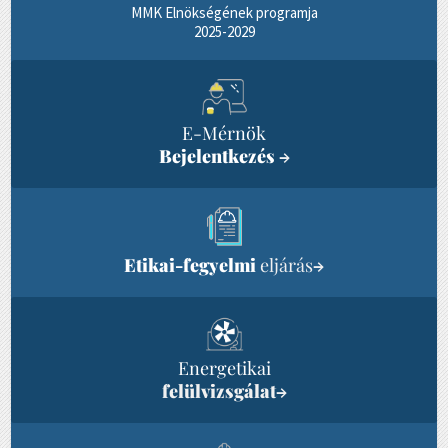
MMK Elnökségének programja
2025-2029
E-Mérnök
Bejelentkezés
→
Etikai-fegyelmi
eljárás
→
Energetikai
felülvizsgálat
→