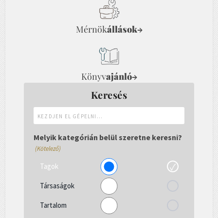
Mérnök
állások
→
Könyv
ajánló
→
Keresés
Kezdjen
el
gépelni...
Melyik kategórián belül szeretne keresni?
(Kötelező)
Tagok
Társaságok
Tartalom