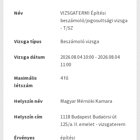
Név
VIZSGATERMI Építési
beszámoló/jogosultsági vizsga
- T/SZ
Vizsga típus
Beszámoló vizsga
Vizsga dátum
2026.08.04 10:00 - 2026.08.04
11:00
Maximális
4 fő
létszám
Helyszín név
Magyar Mérnöki Kamara
Helyszín cím
1118 Budapest Budaörsi út
125/a. II. emelet - vizsgaterem
Érvényes
építési