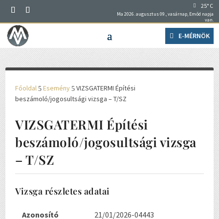
25° C
Ma 2026. augusztus 09., vasárnap, Emőd napja
van.
E-MÉRNÖK
Főoldal
Esemény
VIZSGATERMI Építési
5
5
beszámoló/jogosultsági vizsga – T/SZ
VIZSGATERMI Építési
beszámoló/jogosultsági vizsga
– T/SZ
Vizsga részletes adatai
Azonosító
21/01/2026-04443