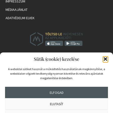
IMPRESSZUM
MÉDIAAJÁNLAT
ADATVÉDELMI ELVEK
Sütik (cookie) kezelése
A weboldal sütiket használ a működtetés használatának megkönnyítése, a
weboldalon végzett tevékenység nyomon követése és releváns ajánlatok
megjelenítése érdekében.
PARTNEREK
COOKIE SZABÁLYZAT
ELFOGAD
ELUTASÍT