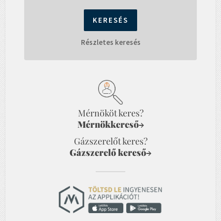
Részletes keresés
Mérnököt keres?
Mérnökkereső
→
Gázszerelőt keres?
Gázszerelő kereső
→