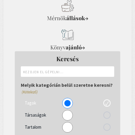
Mérnök
állások
→
Könyv
ajánló
→
Keresés
Kezdjen
el
gépelni...
Melyik kategórián belül szeretne keresni?
(Kötelező)
Tagok
Társaságok
Tartalom