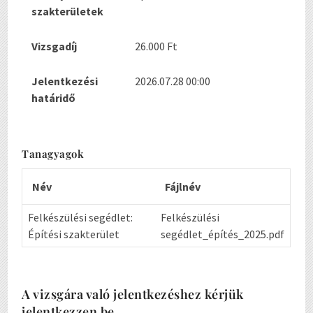
szakterületek
Vizsgadíj
26.000 Ft
Jelentkezési
2026.07.28 00:00
határidő
Tanagyagok
Név
Fájlnév
Felkészülési segédlet:
Felkészülési
Építési szakterület
segédlet_építés_2025.pdf
A vizsgára való jelentkezéshez kérjük
jelentkezzen be.