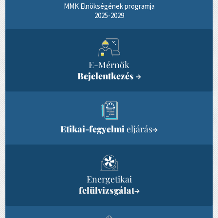
MMK Elnökségének programja
2025-2029
E-Mérnök
Bejelentkezés
→
Etikai-fegyelmi
eljárás
→
Energetikai
felülvizsgálat
→