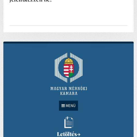
MENÜ
Letöltés
→