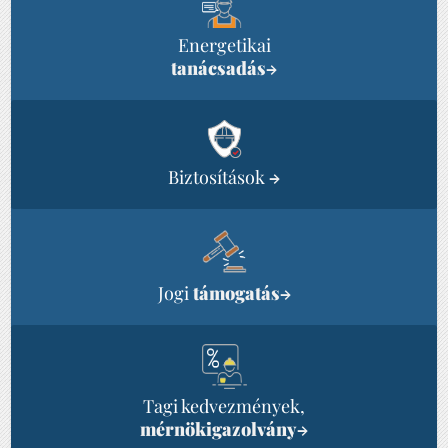
Energetikai
tanácsadás
→
Biztosítások
→
Jogi
támogatás
→
Tagi kedvezmények,
mérnökigazolvány
→