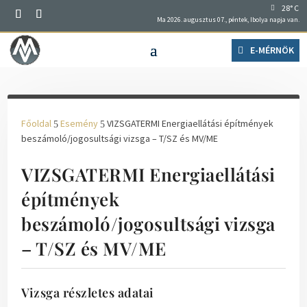
28° C
Ma 2026. augusztus 07., péntek, Ibolya napja van.
E-MÉRNÖK
Főoldal
Esemény
VIZSGATERMI Energiaellátási építmények
5
5
beszámoló/jogosultsági vizsga – T/SZ és MV/ME
VIZSGATERMI Energiaellátási
építmények
beszámoló/jogosultsági vizsga
– T/SZ és MV/ME
Vizsga részletes adatai