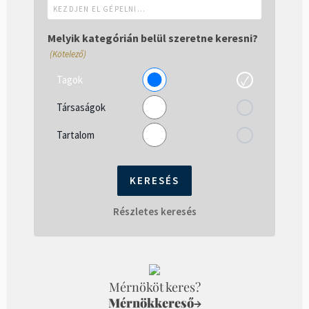
Kezdjen
el
gépelni...
Melyik kategórián belül szeretne keresni?
(Kötelező)
Tagok
Társaságok
Tartalom
Részletes keresés
Mérnököt keres?
Mérnökkereső
→