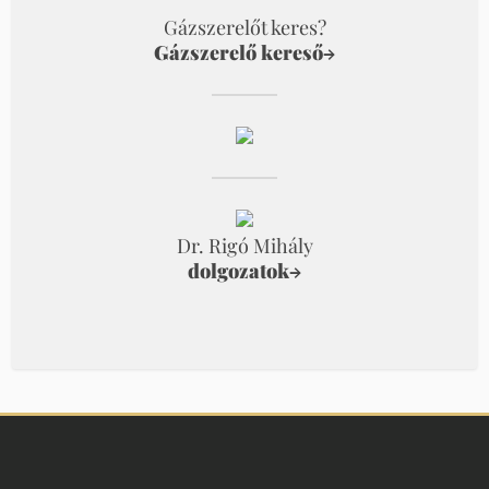
Gázszerelőt keres?
Gázszerelő kereső
→
Dr. Rigó Mihály
dolgozatok
→