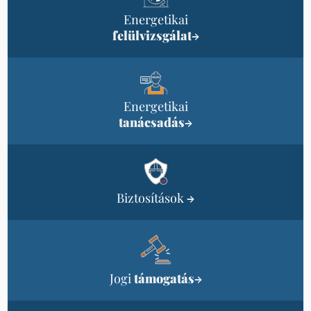
Energetikai
felülvizsgálat
→
Energetikai
tanácsadás
→
Biztosítások
→
Jogi
támogatás
→