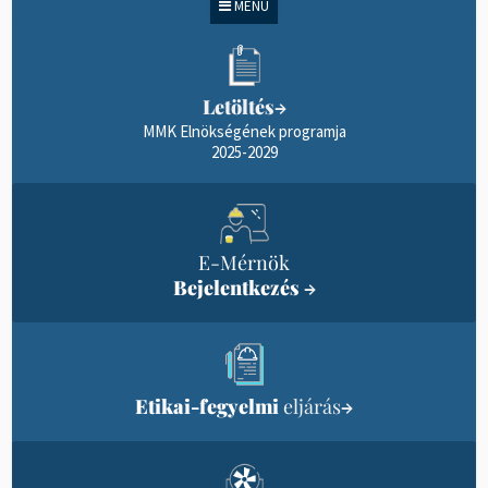
MENÜ
Letöltés
→
MMK Elnökségének programja
2025-2029
E-Mérnök
Bejelentkezés
→
Etikai-fegyelmi
eljárás
→