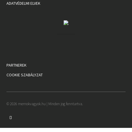
ADATVÉDELMI ELVEK
PARTNEREK
COOKIE SZABÁLYZAT
© 2026 mernokvagyok.hu | Minden jog fenntartva.