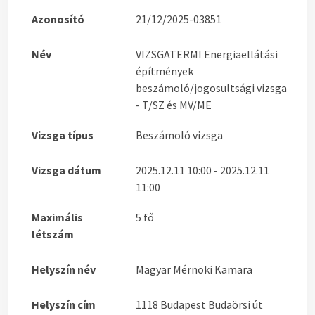
Azonosító
21/12/2025-03851
Név
VIZSGATERMI Energiaellátási
építmények
beszámoló/jogosultsági vizsga
- T/SZ és MV/ME
Vizsga típus
Beszámoló vizsga
Vizsga dátum
2025.12.11 10:00 - 2025.12.11
11:00
Maximális
5 fő
létszám
Helyszín név
Magyar Mérnöki Kamara
Helyszín cím
1118 Budapest Budaörsi út