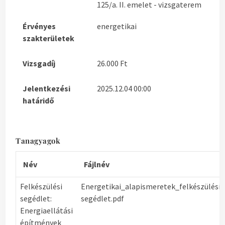
125/a. II. emelet - vizsgaterem
Érvényes
energetikai
szakterületek
Vizsgadíj
26.000 Ft
Jelentkezési
2025.12.04 00:00
határidő
Tanagyagok
Név
Fájlnév
Felkészülési
Energetikai_alapismeretek_felkészülési
segédlet:
segédlet.pdf
Energiaellátási
építmények