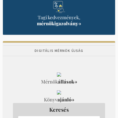
Tagi kedvezmények,
mérnökigazolvány
→
DIGITÁLIS MÉRNÖK ÚJSÁG
Mérnök
állások
→
Könyv
ajánló
→
Keresés