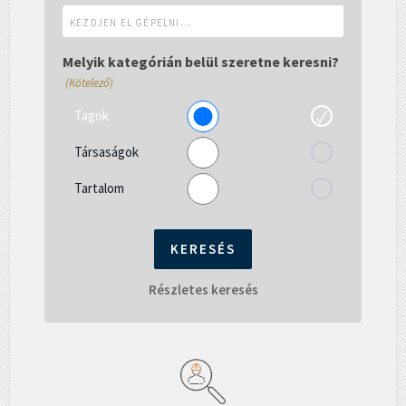
Kezdjen
el
gépelni...
Melyik kategórián belül szeretne keresni?
(Kötelező)
Tagok
Társaságok
Tartalom
Részletes keresés