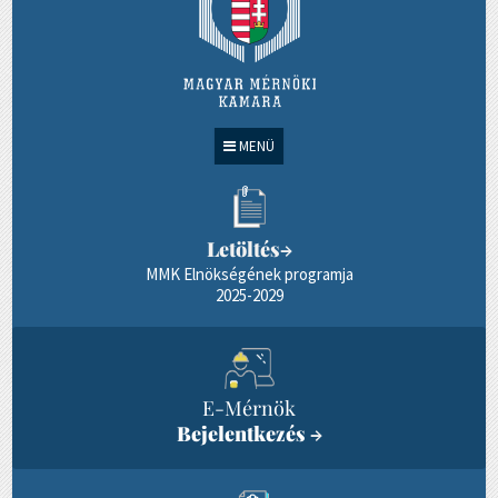
MENÜ
Letöltés
→
MMK Elnökségének programja
2025-2029
E-Mérnök
Bejelentkezés
→