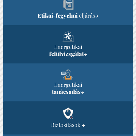
Etikai-fegyelmi
eljárás
→
Energetikai
felülvizsgálat
→
Energetikai
tanácsadás
→
Biztosítások
→