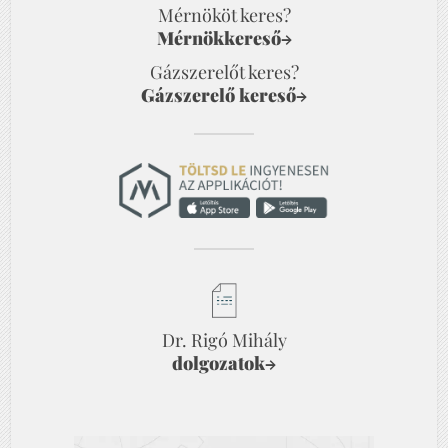
Mérnököt keres?
Mérnökkereső
→
Gázszerelőt keres?
Gázszerelő kereső
→
Dr. Rigó Mihály
dolgozatok
→