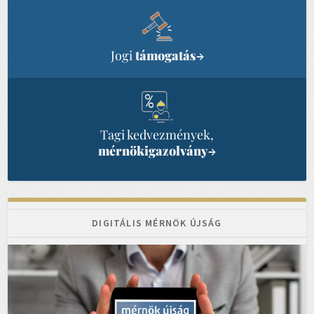
Jogi
támogatás
→
Tagi kedvezmények,
mérnökigazolvány
→
DIGITÁLIS MÉRNÖK ÚJSÁG