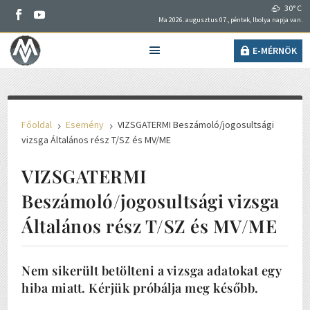
30° C
Ma 2026. augusztus 07., péntek, Ibolya napja van.
E-MÉRNÖK
Főoldal
Esemény
VIZSGATERMI Beszámoló/jogosultsági
5
5
vizsga Általános rész T/SZ és MV/ME
VIZSGATERMI
Beszámoló/jogosultsági vizsga
Általános rész T/SZ és MV/ME
Nem sikerült betölteni a vizsga adatokat egy
hiba miatt. Kérjük próbálja meg később.