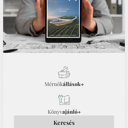
Mérnök
állások
→
Könyv
ajánló
→
Keresés