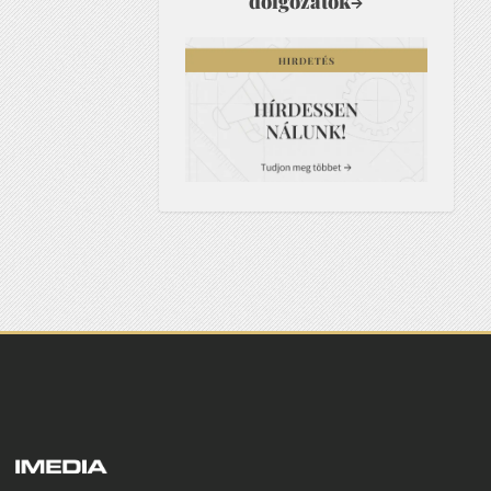
dolgozatok
→