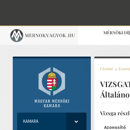
MÉRNÖKI DÍ
Főoldal
Esem
5
VIZSGAT
Általán
Vizsga részl
KAMARA
Azonosító