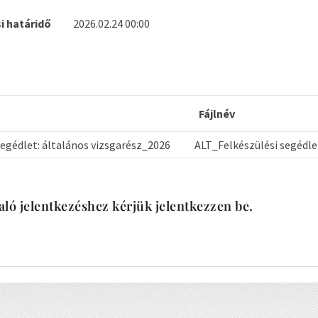
i határidő
2026.02.24 00:00
Fájlnév
segédlet: általános vizsgarész_2026
ALT_Felkészülési segédl
aló jelentkezéshez kérjük jelentkezzen be.