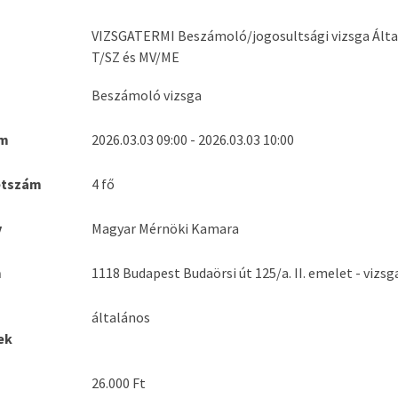
VIZSGATERMI Beszámoló/jogosultsági vizsga Álta
T/SZ és MV/ME
Beszámoló vizsga
um
2026.03.03 09:00 - 2026.03.03 10:00
étszám
4 fő
v
Magyar Mérnöki Kamara
m
1118 Budapest Budaörsi út 125/a. II. emelet - vizs
általános
ek
26.000 Ft