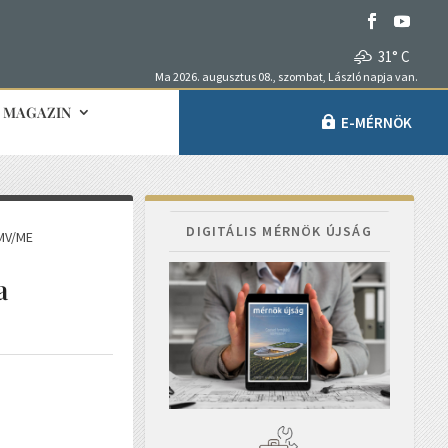
31° C
Ma 2026. augusztus 08., szombat, László napja van.
MAGAZIN
E-MÉRNÖK
DIGITÁLIS MÉRNÖK ÚJSÁG
 MV/ME
a