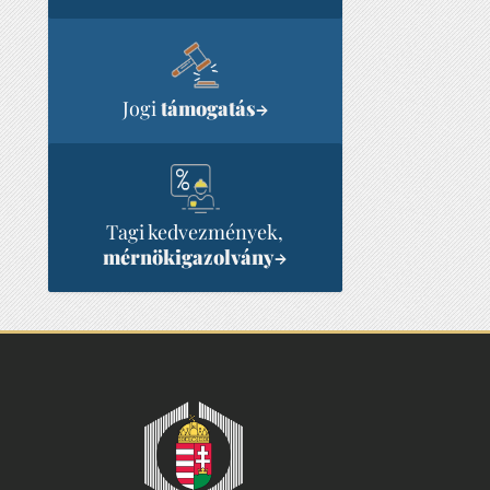
Jogi
támogatás
→
Tagi kedvezmények,
mérnökigazolvány
→