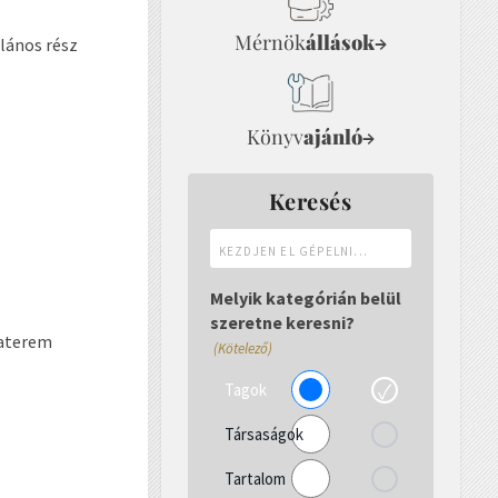
Mérnök
állások
→
lános rész
Könyv
ajánló
→
Keresés
Kezdjen
el
gépelni...
Melyik kategórián belül
szeretne keresni?
gaterem
(Kötelező)
Tagok
Társaságok
Tartalom