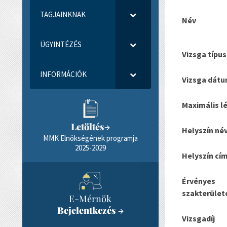
TAGJAINKNAK
Név
ÜGYINTÉZÉS
Vizsga típus
INFORMÁCIÓK
Vizsga dát
Maximális l
Letöltés
→
Helyszín né
MMK Elnökségének programja
2025-2029
Helyszín cí
Érvényes
szakterület
E-Mérnök
Bejelentkezés
→
Vizsgadíj