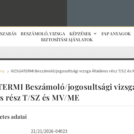
JSZABÁS
BESZÁMOLÓ, VIZSGA
KÉPZÉSEK
FAP ANYAGOK
BIZTOSÍTÁSI AJÁNLATOK
ény
VIZSGATERMI Beszámoló/jogosultsági vizsga Általános rész T/SZ és
5
ERMI Beszámoló/jogosultsági vizsg
os rész T/SZ és MV/ME
etes adatai
21/21/2026-04023