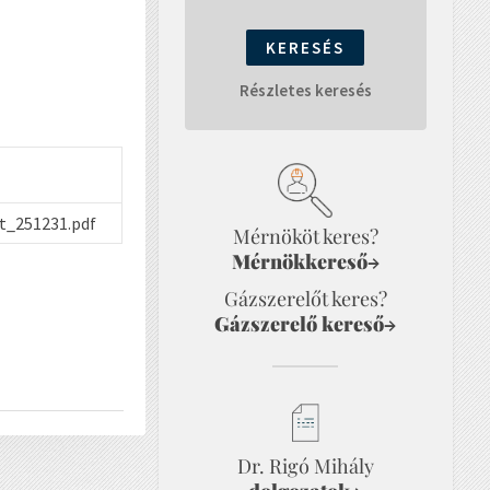
Részletes keresés
et_251231.pdf
Mérnököt keres?
Mérnökkereső
→
Gázszerelőt keres?
Gázszerelő kereső
→
Dr. Rigó Mihály