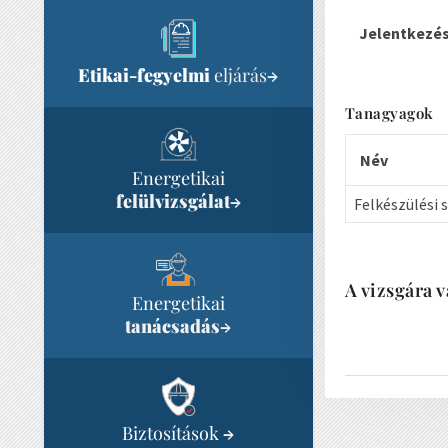
Jelentkezés
Etikai-fegyelmi
eljárás
→
Tanagyagok
Név
Energetikai
felülvizsgálat
→
Felkészülési 
A vizsgára v
Energetikai
tanácsadás
→
Biztosítások
→