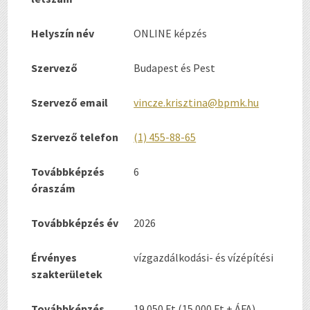
Helyszín név
ONLINE képzés
Szervező
Budapest és Pest
Szervező email
vincze.krisztina@bpmk.hu
Szervező telefon
(1) 455-88-65
Továbbképzés
6
óraszám
Továbbképzés év
2026
Érvényes
vízgazdálkodási- és vízépítési
szakterületek
Továbbképzés
19.050 Ft (15.000 Ft + ÁFA)