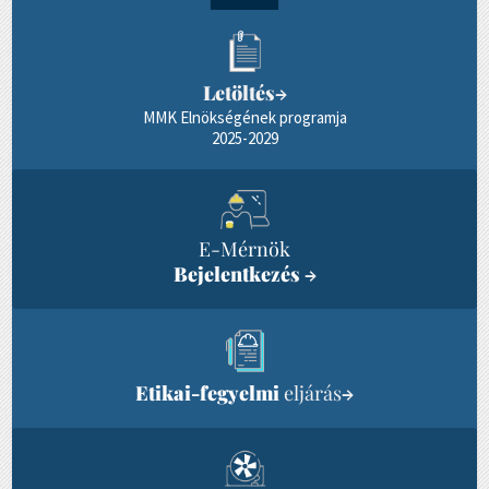
Letöltés
→
MMK Elnökségének programja
2025-2029
E-Mérnök
Bejelentkezés
→
Etikai-fegyelmi
eljárás
→