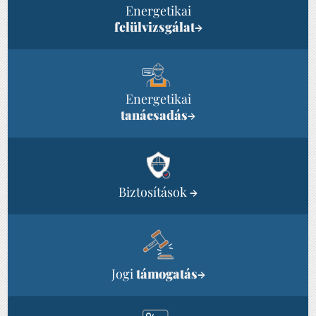
Energetikai
felülvizsgálat
→
Energetikai
tanácsadás
→
Biztosítások
→
Jogi
támogatás
→