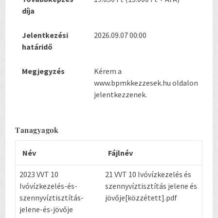
díja
Jelentkezési
2026.09.07 00:00
határidő
Megjegyzés
Kérem a
www.bpmkkezzesek.hu oldalon
jelentkezzenek.
Tanagyagok
Név
Fájlnév
2023 VVT 10
21 VVT 10 Ivóvízkezelés és
Ivóvízkezelés-és-
szennyvíztisztítás jelene és
szennyvíztisztítás-
jövője[közzétett].pdf
jelene-és-jövője