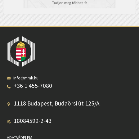
info@mmk.hu
+36 1 455-7080
1118 Budapest, Budaörsi út 125/A.
18084599-2-43
ADATVÉDELEM