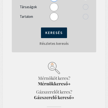
Társaságok
Tartalom
Részletes keresés
Mérnököt keres?
Mérnökkereső
→
Gázszerelőt keres?
Gázszerelő kereső
→