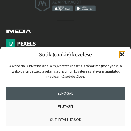
Sütik (cookie) kezelése
A weboldal sütiket használ a működtetés használatának megkönnyítése, a
weboldalon végzett tevékenység nyomon követése és releváns ajánlatok
PARTNEREK
megjelenítése érdekében.
COOKIE SZABÁLYZAT
ELFOGAD
ELUTASÍT
© 2026 mernokvagyok.hu | Minden jog fenntartva.
SÜTI BEÁLLÍTÁSOK