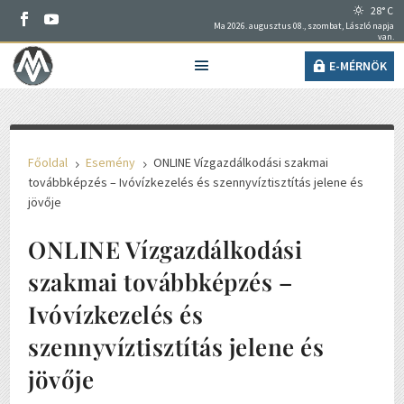
28° C
Ma 2026. augusztus 08., szombat, László napja
van.
E-MÉRNÖK
Főoldal
Esemény
ONLINE Vízgazdálkodási szakmai
5
5
továbbképzés – Ivóvízkezelés és szennyvíztisztítás jelene és
jövője
ONLINE Vízgazdálkodási
szakmai továbbképzés –
Ivóvízkezelés és
szennyvíztisztítás jelene és
jövője