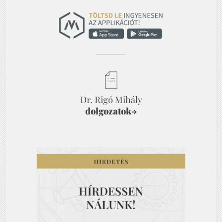
Dr. Rigó Mihály
dolgozatok
→