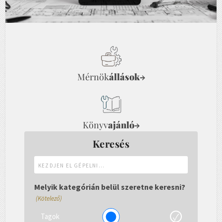
Mérnök
állások
→
Könyv
ajánló
→
Keresés
Kezdjen
el
gépelni...
Melyik kategórián belül szeretne keresni?
(Kötelező)
Tagok