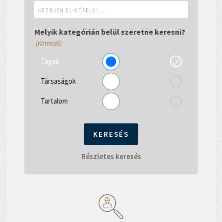
Kezdjen
el
gépelni...
Melyik kategórián belül szeretne keresni?
(Kötelező)
Tagok
Társaságok
Tartalom
Részletes keresés