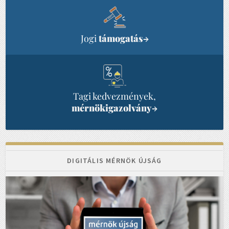
Jogi
támogatás
→
Tagi kedvezmények,
mérnökigazolvány
→
DIGITÁLIS MÉRNÖK ÚJSÁG