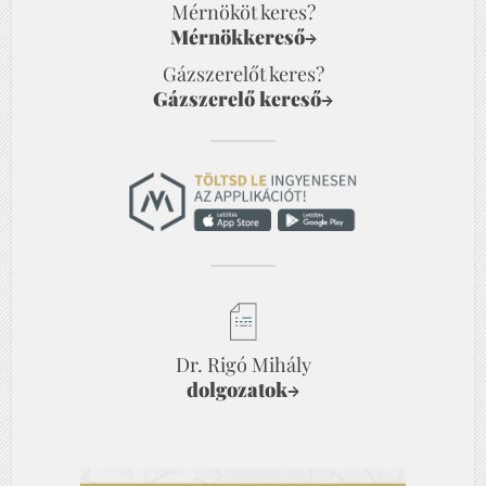
Mérnököt keres?
Mérnökkereső
→
Gázszerelőt keres?
Gázszerelő kereső
→
Dr. Rigó Mihály
dolgozatok
→