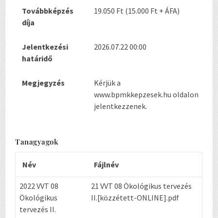
Továbbképzés
19.050 Ft (15.000 Ft + ÁFA)
díja
Jelentkezési
2026.07.22 00:00
határidő
Megjegyzés
Kérjük a
www.bpmkkepzesek.hu oldalon
jelentkezzenek.
Tanagyagok
Név
Fájlnév
2022 VVT 08
21 VVT 08 Ökológikus tervezés
Ökológikus
II.[közzétett-ONLINE].pdf
tervezés II.