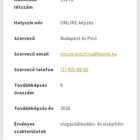
létszám
Helyszín név
ONLINE képzés
Szervező
Budapest és Pest
Szervező email
vincze.krisztina@bpmk.hu
Szervező telefon
(1) 455-88-65
Továbbképzés
6
óraszám
Továbbképzés év
2026
Érvényes
vízgazdálkodási- és vízépítési
szakterületek