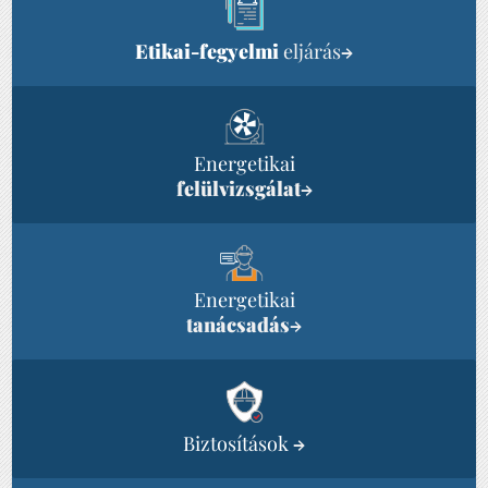
Etikai-fegyelmi
eljárás
→
Energetikai
felülvizsgálat
→
Energetikai
tanácsadás
→
Biztosítások
→