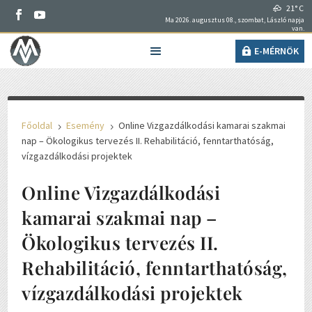
21° C
Ma 2026. augusztus 08., szombat, László napja
van.
E-MÉRNÖK
Főoldal
Esemény
Online Vizgazdálkodási kamarai szakmai
5
5
nap – Ökologikus tervezés II. Rehabilitáció, fenntarthatóság,
vízgazdálkodási projektek
Online Vizgazdálkodási
kamarai szakmai nap –
Ökologikus tervezés II.
Rehabilitáció, fenntarthatóság,
vízgazdálkodási projektek