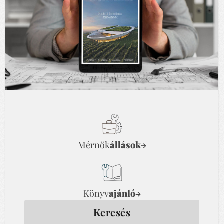
Mérnök
állások
→
Könyv
ajánló
→
Keresés