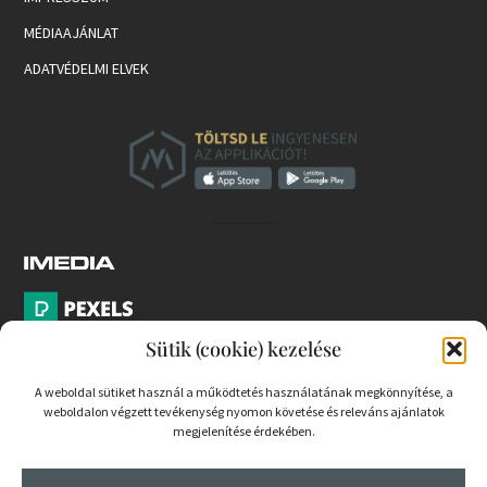
MÉDIAAJÁNLAT
ADATVÉDELMI ELVEK
Sütik (cookie) kezelése
A weboldal sütiket használ a működtetés használatának megkönnyítése, a
weboldalon végzett tevékenység nyomon követése és releváns ajánlatok
PARTNEREK
megjelenítése érdekében.
COOKIE SZABÁLYZAT