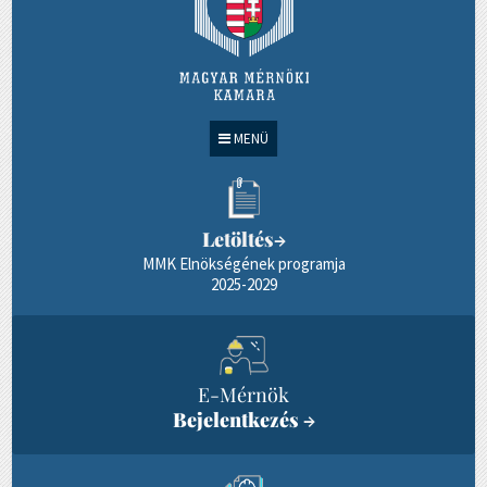
MENÜ
Letöltés
→
MMK Elnökségének programja
2025-2029
E-Mérnök
Bejelentkezés
→