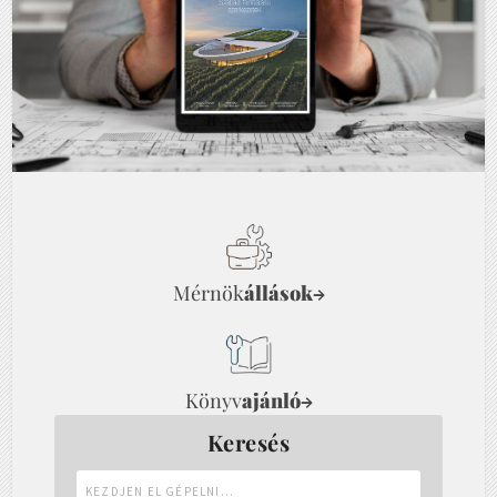
Mérnök
állások
→
Könyv
ajánló
→
Keresés
Kezdjen