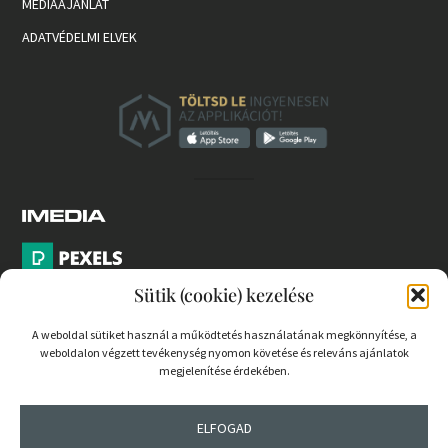
MÉDIAAJÁNLAT
ADATVÉDELMI ELVEK
Sütik (cookie) kezelése
A weboldal sütiket használ a működtetés használatának megkönnyítése, a
weboldalon végzett tevékenység nyomon követése és releváns ajánlatok
PARTNEREK
megjelenítése érdekében.
COOKIE SZABÁLYZAT
ELFOGAD