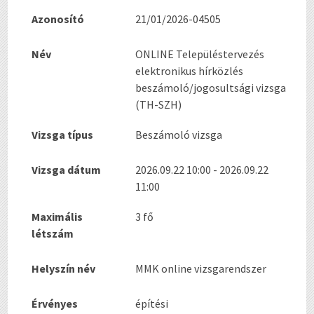
Azonosító
21/01/2026-04505
Név
ONLINE Településtervezés
elektronikus hírközlés
beszámoló/jogosultsági vizsga
(TH-SZH)
Vizsga típus
Beszámoló vizsga
Vizsga dátum
2026.09.22 10:00 - 2026.09.22
11:00
Maximális
3 fő
létszám
Helyszín név
MMK online vizsgarendszer
Érvényes
építési