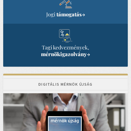
Jogi
támogatás
→
Tagi kedvezmények,
mérnökigazolvány
→
DIGITÁLIS MÉRNÖK ÚJSÁG