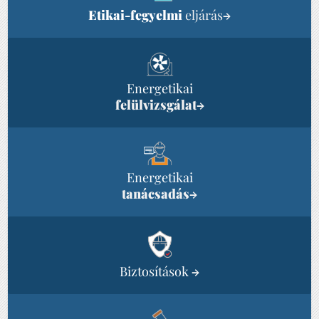
Etikai-fegyelmi
eljárás
→
Energetikai
felülvizsgálat
→
Energetikai
tanácsadás
→
Biztosítások
→