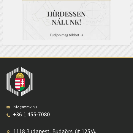
info@mmk.hu
+36 1 455-7080
1118 Budapest, Budaörsi út 125/A.