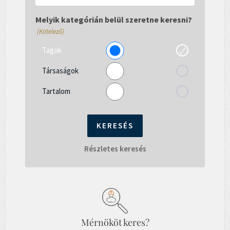
el
gépelni...
Melyik kategórián belül szeretne keresni?
(Kötelező)
Tagok
Társaságok
Tartalom
Részletes keresés
Mérnököt keres?