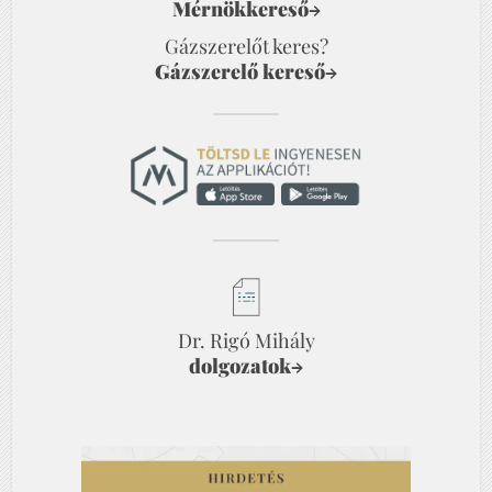
Mérnökkereső
→
Gázszerelőt keres?
Gázszerelő kereső
→
Dr. Rigó Mihály
dolgozatok
→