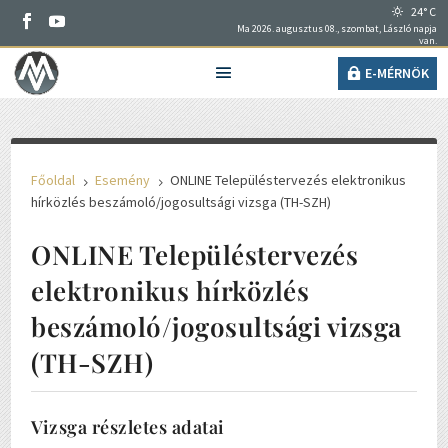
24° C
Ma 2026. augusztus 08., szombat, László napja
van.
E-MÉRNÖK
Főoldal
Esemény
ONLINE Településtervezés elektronikus
5
5
hírközlés beszámoló/jogosultsági vizsga (TH-SZH)
ONLINE Településtervezés
elektronikus hírközlés
beszámoló/jogosultsági vizsga
(TH-SZH)
Vizsga részletes adatai