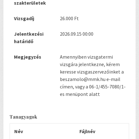
szakterületek
Vizsgadíj
26.000 Ft
Jelentkezési
2026.09.15 00:00
határidő
Megjegyzés
Amennyiben vizsgatermi
vizsgára jelentkezne, kérem
keresse vizsgaszervezőinket a
beszamolo@mmk.hu e-mail
címen, vagy a 06-1/455-7080/1-
es menüpont alatt
Tanagyagok
Név
Fájlnév