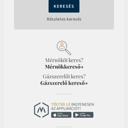
Részletes keresés
Mérnököt keres?
Mérnökkereső
→
Gázszerelőt keres?
Gázszerelő kereső
→