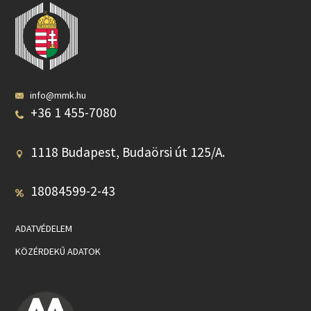
info@mmk.hu
+36 1 455-7080
1118 Budapest, Budaörsi út 125/A.
18084599-2-43
ADATVÉDELEM
KÖZÉRDEKŰ ADATOK