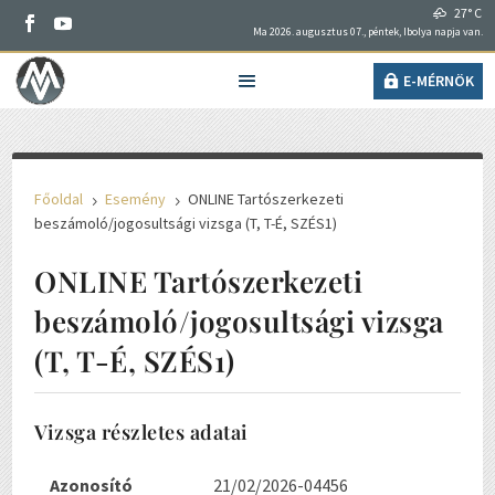
27° C
Ma 2026. augusztus 07., péntek, Ibolya napja van.
E-MÉRNÖK
Főoldal
Esemény
ONLINE Tartószerkezeti
5
5
beszámoló/jogosultsági vizsga (T, T-É, SZÉS1)
ONLINE Tartószerkezeti
beszámoló/jogosultsági vizsga
(T, T-É, SZÉS1)
Vizsga részletes adatai
Azonosító
21/02/2026-04456