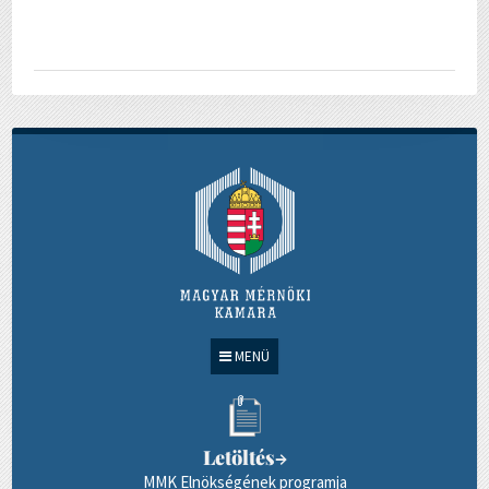
MENÜ
Letöltés
→
MMK Elnökségének programja