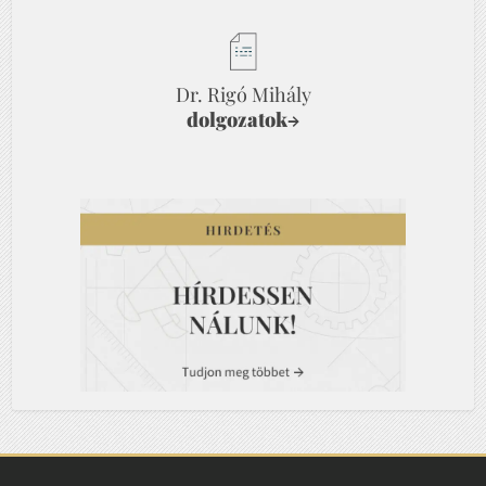
Dr. Rigó Mihály
dolgozatok
→