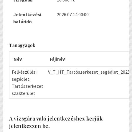
Jelentkezési
2026.07.14 00:00
határidő
Tanagyagok
Név
Fájlnév
Felkészülési
V_T_HT_Tartószerkezet_segédlet_2025.
segédlet:
Tartószerkezet
szakterület
A vizsgára való jelentkezéshez kérjük
jelentkezzen be.