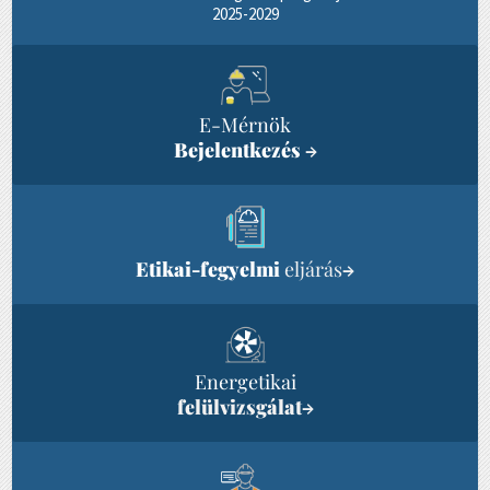
2025-2029
E-Mérnök
Bejelentkezés
→
Etikai-fegyelmi
eljárás
→
Energetikai
felülvizsgálat
→