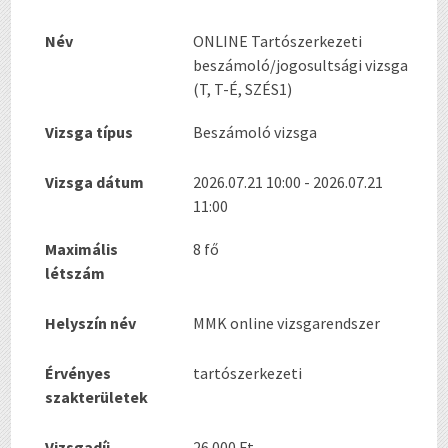
Név
ONLINE Tartószerkezeti
beszámoló/jogosultsági vizsga
(T, T-É, SZÉS1)
Vizsga típus
Beszámoló vizsga
Vizsga dátum
2026.07.21 10:00 - 2026.07.21
11:00
Maximális
8 fő
létszám
Helyszín név
MMK online vizsgarendszer
Érvényes
tartószerkezeti
szakterületek
Vizsgadíj
26.000 Ft