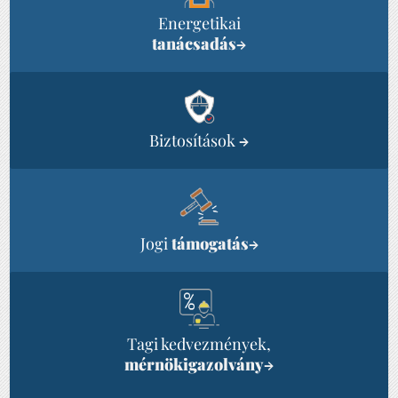
Energetikai
tanácsadás
→
Biztosítások
→
Jogi
támogatás
→
Tagi kedvezmények,
mérnökigazolvány
→