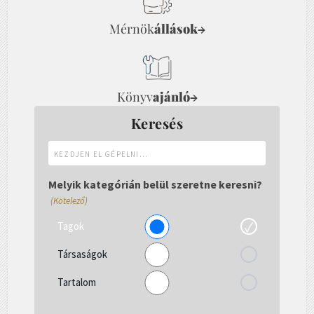
Mérnök
állások
→
Könyv
ajánló
→
Keresés
Kezdjen
el
gépelni...
Melyik kategórián belül szeretne keresni?
(Kötelező)
Tagok
Társaságok
Tartalom