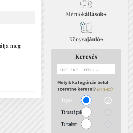
Mérnök
állások
→
Könyv
ajánló
→
bálja meg
Keresés
Kezdjen
el
gépelni...
Melyik kategórián belül
szeretne keresni?
(Kötelező)
Tagok
Társaságok
Tartalom