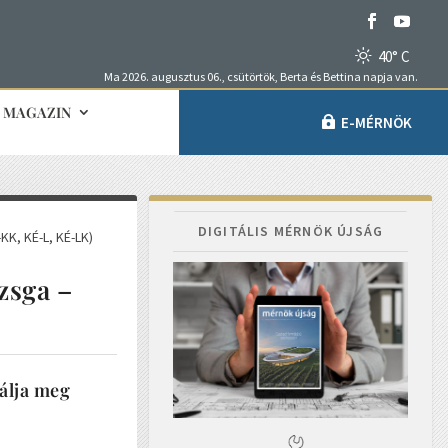
40° C
Ma 2026. augusztus 06., csütörtök, Berta és Bettina napja van.
MAGAZIN
E-MÉRNÖK
DIGITÁLIS MÉRNÖK ÚJSÁG
KK, KÉ-L, KÉ-LK)
zsga –
bálja meg