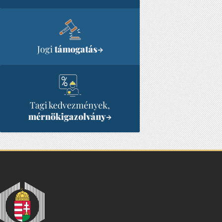
Jogi
támogatás
→
Tagi kedvezmények,
mérnökigazolvány
→