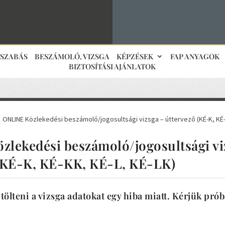
JSZABÁS
BESZÁMOLÓ, VIZSGA
KÉPZÉSEK
FAP ANYAGOK
BIZTOSÍTÁSI AJÁNLATOK
ONLINE Közlekedési beszámoló/jogosultsági vizsga – úttervező (KÉ-K, KÉ-
5
lekedési beszámoló/jogosultsági vi
 (KÉ-K, KÉ-KK, KÉ-L, KÉ-LK)
tölteni a vizsga adatokat egy hiba miatt. Kérjük pró