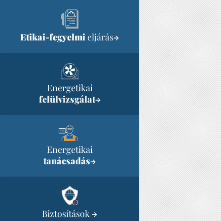
Etikai-fegyelmi
eljárás
→
Energetikai
felülvizsgálat
→
Energetikai
tanácsadás
→
Biztosítások
→