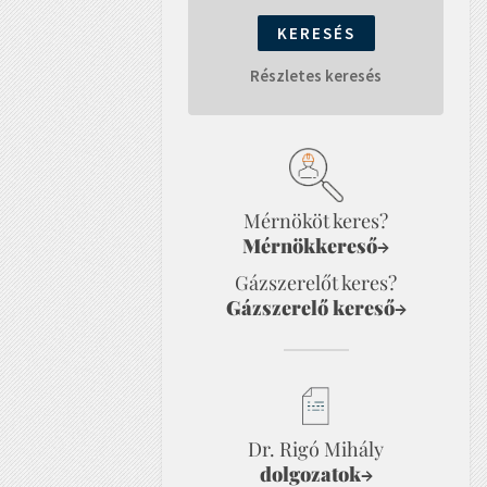
Részletes keresés
Mérnököt keres?
Mérnökkereső
→
Gázszerelőt keres?
Gázszerelő kereső
→
Dr. Rigó Mihály
dolgozatok
→