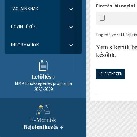
Fizetési bizonylat
TAGJAINKNAK
ÜGYINTÉZÉS
Engedélyezett fájl típ
INFORMÁCIÓK
Nem sikerült be
később.
Letöltés
→
MMK Elnökségének programja
2025-2029
E-Mérnök
Bejelentkezés
→