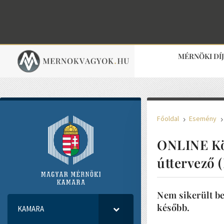
MÉRNÖKI DÍ
Főoldal
Esemény
5
ONLINE Köz
úttervező
Nem sikerült be
később.
KAMARA