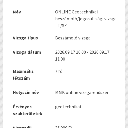
Név
ONLINE Geotechnikai
beszámoló/jogosultsági vizsga
- T/SZ
Vizsga típus
Beszámoló vizsga
Vizsga dátum
2026.09.17 10:00 - 2026.09.17
11:00
Maximális
7 fő
létszám
Helyszín név
MMK online vizsgarendszer
Érvényes
geotechnikai
szakterületek
Vizsgadíj
26.000 Ft