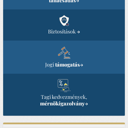
tanácsadás
→
Biztosítások
→
Jogi
támogatás
→
Tagi kedvezmények,
mérnökigazolvány
→