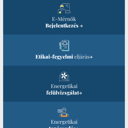
E-Mérnök
Bejelentkezés
→
Etikai-fegyelmi
eljárás
→
Energetikai
felülvizsgálat
→
Energetikai