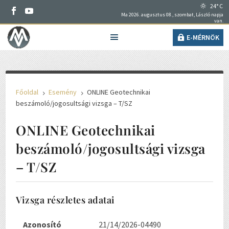
24° C
Ma 2026. augusztus 08., szombat, László napja
van.
E-MÉRNÖK
Főoldal
Esemény
ONLINE Geotechnikai
5
5
beszámoló/jogosultsági vizsga – T/SZ
ONLINE Geotechnikai
beszámoló/jogosultsági vizsga
– T/SZ
Vizsga részletes adatai
Azonosító
21/14/2026-04490