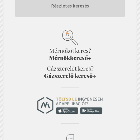
Részletes keresés
Mérnököt keres?
Mérnökkereső
→
Gázszerelőt keres?
Gázszerelő kereső
→