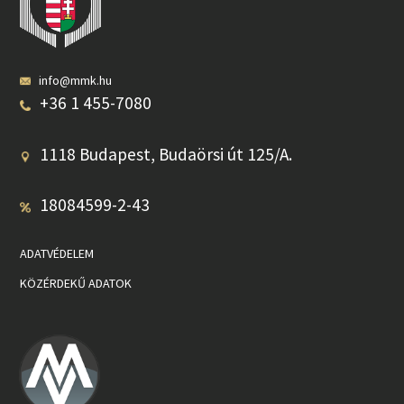
info@mmk.hu
+36 1 455-7080
1118 Budapest, Budaörsi út 125/A.
18084599-2-43
ADATVÉDELEM
KÖZÉRDEKŰ ADATOK