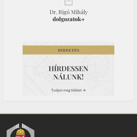
Dr. Rigó Mihály
dolgozatok
→