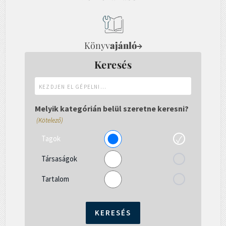
Könyv
ajánló
→
Keresés
Kezdjen
el
gépelni...
Melyik kategórián belül szeretne keresni?
(Kötelező)
Tagok
Társaságok
Tartalom